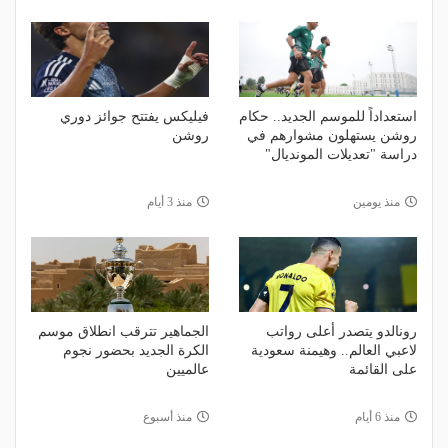
استعداداً للموسم الجديد.. حكام
فيليكس يفتتح جوائز دوري
روشن يستهلون مشوارهم في
روشن
دراسة "تعديلات المونديال"
منذ يومين
منذ 3 أيام
رونالدو يتصدر أعلى رواتب
الجماهير تترقب انطلاق موسم
لاعبي العالم.. وهيمنة سعودية
الكرة الجديد بحضور نجوم
على القائمة
عالميين
منذ 6 أيام
منذ أسبوع