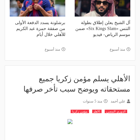
آل الشيخ يعلن إطلاق بطولة
برشلونة يسدد الدفعة الأولى
التنس «Six Kings Slam» ضمن
من صفقة حمزة عبد الكريم
موسم الرياض- فيديو
للأهلي خلال أيام
منذ أسبوع
منذ أسبوع
الأهلي يسلم مؤمن زكريا جميع
مستحقاته ويوضح سبب تأخر صرفها
علي أحمد
منذ 5 سنوات
الدوري المصري
الاهلي
مؤمن زكريا