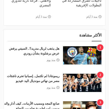
تأجيلات للفرق المشاركة في
والأهلي.. قرعة نارية للدوري
البطولات الإفريقية
المصري
منذ 3 أيام
منذ 3 أيام
الأكثر مشاهدة
1
هل يذهب لريال مدريد؟.. السيتي يرفض
عرض برشلونة بشأن رودري
منذ يوم
2
ريمونتادا لم تكتمل.. إسبانيا تحرم ناشئات
مصر من نهائي مونديال اليد- فيديو
منذ يوم
3
صانع المجد ومسبب الأزمات.. كيف أدار والد
ميسي إمبراطورية نجله بين النجاح