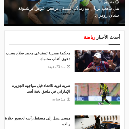
منذ يوم
هل يذهب لريال مدريد؟.. السيتي يرفض عرض برشلونة
بشأن رودري
أحدث الأخبار
رياضة
محكمة مصرية تستدعي محمد صلاح بسبب
دعوى أتعاب محاماة
منذ 23 دقيقة
ضربة قوية للاتحاد قبل مواجهة الجزيرة
الإماراتي في ملحق نخبة آسيا
منذ ساعة
ميسي يصل إلى مسقط رأسه لحضور جنازة
والده