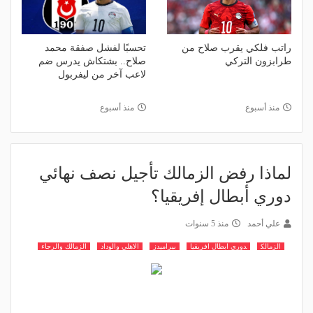
راتب فلكي يقرب صلاح من
تحسبًا لفشل صفقة محمد
طرابزون التركي
صلاح.. بشتكاش يدرس ضم
لاعب آخر من ليفربول
منذ أسبوع
منذ أسبوع
لماذا رفض الزمالك تأجيل نصف نهائي
دوري أبطال إفريقيا؟
علي أحمد
منذ 5 سنوات
الزمالك
دوري ابطال افريقيا
بيراميدز
الاهلي والوداد
الزمالك والرجاء