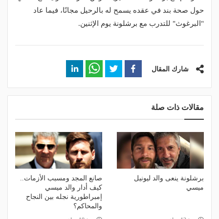
حول صحة بند في عقده يسمح له بالرحيل مجانًا، فيما عاد
"البرغوث" للتدرب مع برشلونة يوم الإثنين.
شارك المقال
مقالات ذات صلة
برشلونة ينعى والد ليونيل
صانع المجد ومسبب الأزمات..
ميسي
كيف أدار والد ميسي
إمبراطورية نجله بين النجاح
والمحاكم؟