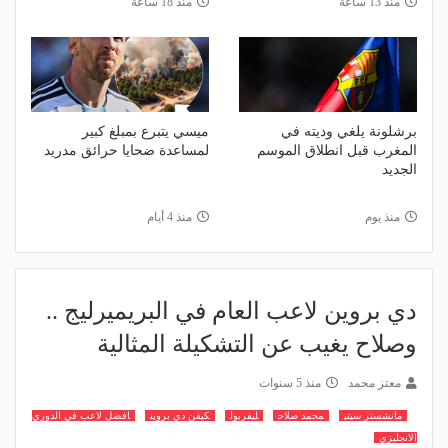
منذ 13 ساعة
منذ 18 ساعة
برشلونة يلغي وديته في
ميسي يتبرع بمبلغ كبير
المغرب قبل انطلاق الموسم
لمساعدة ضحايا حرائق مدريد
الجديد
منذ يوم
منذ 4 أيام
دي بروين لاعب العام في البريميرليج ..
وصلاح يغيب عن التشكيلة المثالية
معتز محمد
منذ 5 سنوات
مانشستر سيتي
محمد صلاح
ليفربول
كيفن دي بروين
افضل لاعب في الدوري
الانجليزي