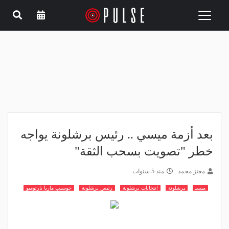
Toggle
navigation
بعد أزمة ميسي .. رئيس برشلونة يواجه
خطر "تصويت بسحب الثقة"
معتز محمد
منذ 5 سنوات
ميسي
برشلونة
انتخابات برشلونة
رئيس برشلونة
جوسيب ماريا بارتوميو