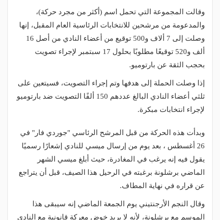
وقالت المجموعة التي تحمل اسم (أكثر من مجرد حركة)،
والمدعومة من مرشحين للانتخابات الرئاسية العام المقبل، إنها
وصلت إلى 7 ألاف و500 توقيع من أعضاء النادي من أصل 16
ألف و520 توقيعًا مطلوبًا بحلول 17 سبتمبر لإجراء تصويت
بحجب الثقة عن بارتوميو.
إذا وصلت الحملة إلى هدفها وتم إجراء التصويت، فسيتعين على
ثلثي أعضاء النادي البالغ عددهم 150 ألفًا التصويت ضد بارتوميو
لإجراء انتخابات مبكرة.
وبدأت هذه الحركة من قبل المرشح الرئاسي "جوردي فار" في
26 أغسطس ، بعد يوم من إرسال ميسي للنادي إشعارًا رسميًا
يقول فيه إنه يرغب في المغادرة، حيث أبلغ ميسي الشهر
الماضي برشلونة برغبته في الرحيل هذا الصيف، قبل أن يتراجع
عن قراره في نهاية المطاف.
وقال النجم الأرجنتيني يوم الجمعة الماضي إنه سيبقى هذا
الموسم مع برشلونة، لأنه لا يريد خوض معركة قانونية مع النادي