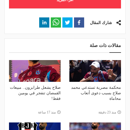
شارك المقال
مقالات ذات صلة
محكمة مصرية تستدعي محمد
صلاح يشعل طرابزون.. مبيعات
صلاح بسبب دعوى أتعاب
القمصان تنفجر في يومين
محاماة
فقط!
منذ 23 دقيقة
منذ 17 ساعة