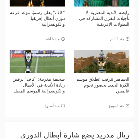
رابطة الأندية المصرية: لا
"كاف" يعلن رسميًا موعد قرعة
تأجيلات للفرق المشاركة في
دوري أبطال إفريقيا
البطولات الإفريقية
والكونفدرالية
منذ 3 أيام
منذ 6 أيام
الجماهير تترقب انطلاق موسم
صحيفة مغربية: "كاف" يرفض
الكرة الجديد بحضور نجوم
زيادة الأندية في الأبطال
عالميين
والكونفدرالية الموسم المقبل
منذ أسبوع
منذ أسبوع
ريال مدريد يضع شارة أبطال الدوري