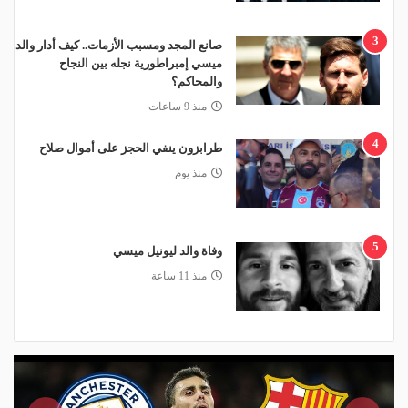
3
صانع المجد ومسبب الأزمات.. كيف أدار والد
ميسي إمبراطورية نجله بين النجاح
والمحاكم؟
منذ 9 ساعات
4
طرابزون ينفي الحجز على أموال صلاح
منذ يوم
5
وفاة والد ليونيل ميسي
منذ 11 ساعة