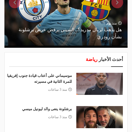
منذ يوم
هل يذهب لريال مدريد؟.. السيتي يرفض عرض برشلونة
بشأن رودري
أحدث الأخبار
رياضة
موسيماني على أعتاب قيادة جنوب إفريقيا
للمرة الثانية في مسيرته
منذ 3 ساعات
برشلونة ينعى والد ليونيل ميسي
منذ 3 ساعات