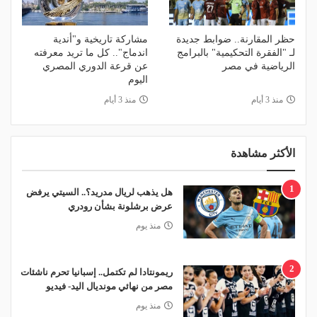
حظر المقارنة.. ضوابط جديدة
مشاركة تاريخية و"أندية
لـ "الفقرة التحكيمية" بالبرامج
اندماج".. كل ما تريد معرفته
الرياضية في مصر
عن قرعة الدوري المصري
اليوم
منذ 3 أيام
منذ 3 أيام
الأكثر مشاهدة
1
هل يذهب لريال مدريد؟.. السيتي يرفض
عرض برشلونة بشأن رودري
منذ يوم
2
ريمونتادا لم تكتمل.. إسبانيا تحرم ناشئات
مصر من نهائي مونديال اليد- فيديو
منذ يوم