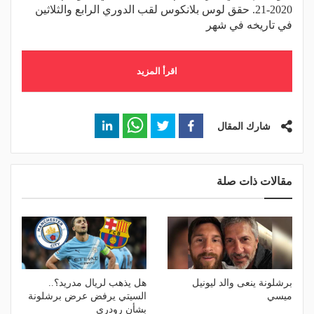
2020-21. حقق لوس بلانكوس لقب الدوري الرابع والثلاثين
في تاريخه في شهر
اقرأ المزيد
شارك المقال
مقالات ذات صلة
برشلونة ينعى والد ليونيل
هل يذهب لريال مدريد؟..
ميسي
السيتي يرفض عرض برشلونة
بشأن رودري