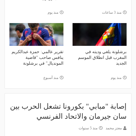
منذ 3 ساعات
منذ يوم
برشلونة يلغي وديته في
تقرير عالمي: حمزة عبدالكريم
المغرب قبل انطلاق الموسم
ينافس صاحب "قاضية
الجديد
المونديال" في برشلونة
منذ يوم
منذ أسبوع
إصابة "مبابي" بكورونا تشعل الحرب بين
سان جيرمان والاتحاد الفرنسي
معتز محمد
منذ 5 سنوات