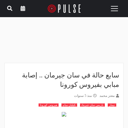
Toggle
navigation
سابع حالة في سان جيرمان .. إصابة
مبابي بفيروس كورونا
معتز محمد
منذ 5 سنوات
نيمار
باريس سان جيرمان
كيليان مبابي
فيروس كورونا