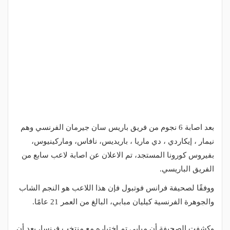
بعد اصابة 6 نجوم من فريق باريس سان جيرمان الفرنسي وهم
نيمار ، إيكاردي ، دي ماريا ، باريديس، نافاس، وماركينيوس،
بفيروس كورونا المستجد، تم الاعلان عن اصابة لاعب سابع من
الفريق الباريسي.
ووفقًا لصحيفة فرانس فوتبول فإن هذا اللاعب هو النجم الشاب
والجوهرة الفرنسية كيليان مبابي، البالغ من العمر 21 عامًا.
وكشفت الصحيفة أن مبابي تم اختباره مع منتخب فرنسا، بعد أن