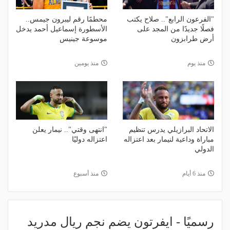
"الفرعون الرابع".. صلاح يكتب
محطمًا رقم ليبرون جيمس..
فصلًا جديدًا من المجد على
الأسطورة إسماعيل أحمد يدخل
أرض طرابزون
موسوعة جينيس
منذ يوم
منذ يومين
الاتحاد البرازيلي يدرس تنظيم
"انتهى وقتي".. نيمار يعلن
مباراة وداعية لنيمار بعد اعتزاله
اعتزاله دوليًا
الدولي
منذ 6 أيام
منذ أسبوع
رسميًا - ايفرتون يضم نجم ريال مدريد