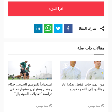
اقرأ المزيد
شارك المقال
مقالات ذات صلة
من المدرجات فقط.. هكذا عاد
استعداداً للموسم الجديد.. حكام
رونالدو إلى النصر- فيديو
روشن يستهلون مشوارهم في
دراسة "تعديلات المونديال"
منذ يومين
منذ يومين