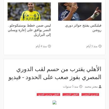
فيليكس يفتتح جوائز دوري
ليس ضمن خطط بوستيكوجلو..
روشن
النصر يوافق على إعارة ويسلي
إلى البرازيل
منذ 3 أيام
منذ 4 أيام
الأهلي يقترب من حسم لقب الدوري
المصري بفوز صعب على الحدود - فيديو
معتز محمد
منذ 5 سنوات
الدوري المصري
الاهلي المصري
الاهلي وحرس الحدود