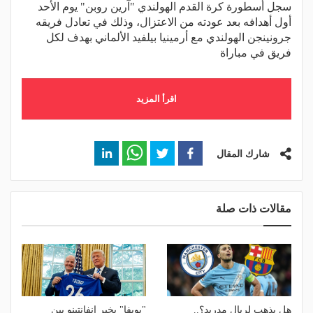
سجل أسطورة كرة القدم الهولندي "آرين روبن" يوم الأحد
أول أهدافه بعد عودته من الاعتزال، وذلك في تعادل فريقه
جرونينجن الهولندي مع أرمينيا بيلفيد الألماني بهدف لكل
فريق في مباراة
اقرأ المزيد
شارك المقال
مقالات ذات صلة
هل يذهب لريال مدريد؟..
"يويفا" يخير إنفانتينو بين