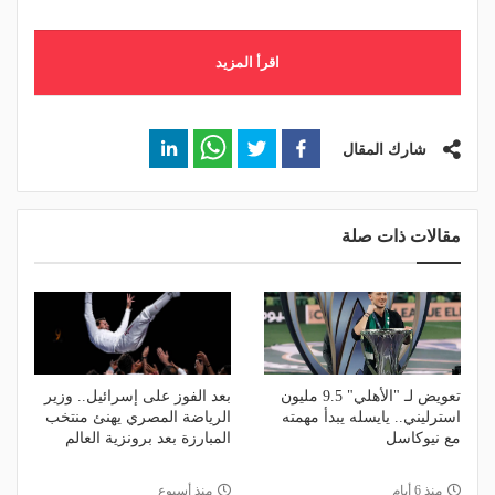
اقرأ المزيد
شارك المقال
مقالات ذات صلة
تعويض لـ "الأهلي" 9.5 مليون
بعد الفوز على إسرائيل.. وزير
استرليني.. يايسله يبدأ مهمته
الرياضة المصري يهنئ منتخب
مع نيوكاسل
المبارزة بعد برونزية العالم
منذ 6 أيام
منذ أسبوع