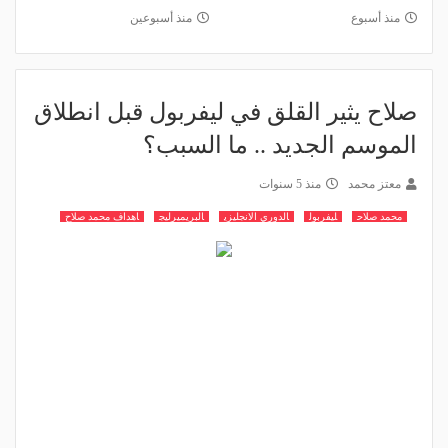
منذ أسبوع
منذ أسبوعين
صلاح يثير القلق في ليفربول قبل انطلاق
الموسم الجديد .. ما السبب؟
معتز محمد
منذ 5 سنوات
محمد صلاح
ليفربول
الدوري الانجليزي
البريميرليج
اهداف محمد صلاح