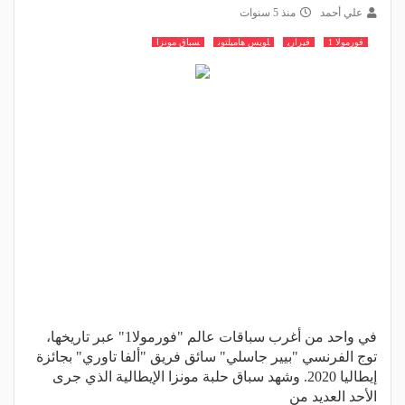
علي أحمد
منذ 5 سنوات
فورمولا 1
فيراري
لويس هاميلتون
سباق مونزا
في واحد من أغرب سباقات عالم "فورمولا1" عبر تاريخها،
توج الفرنسي "بيير جاسلي" سائق فريق "ألفا تاوري" بجائزة
إيطاليا 2020. وشهد سباق حلبة مونزا الإيطالية الذي جرى
الأحد العديد من