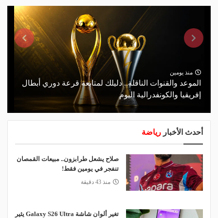
منذ يومين
الموعد والقنوات الناقلة.. دليلك لمتابعة قرعة دوري أبطال
إفريقيا والكونفدرالية اليوم
أحدث الأخبار
رياضة
صلاح يشعل طرابزون.. مبيعات القمصان
تنفجر في يومين فقط!
منذ 43 دقيقة
تغير ألوان شاشة Galaxy S26 Ultra يثير