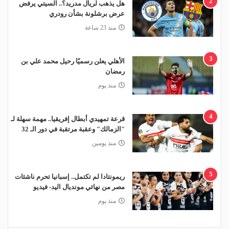
2
هل يذهب لريال مدريد؟.. السيتي يرفض
عرض برشلونة بشأن رودري
منذ 23 ساعة
3
الأهلي يعلن رسميًا رحيل محمد علي بن
رمضان
منذ يوم
4
قرعة تمهيدي أبطال إفريقيا.. مهمة سهلة لـ
"الزمالك" وعقبة مرتقبة في دور الـ 32
منذ يومين
5
ريمونتادا لم تكتمل.. إسبانيا تحرم ناشئات
مصر من نهائي مونديال اليد- فيديو
منذ يوم