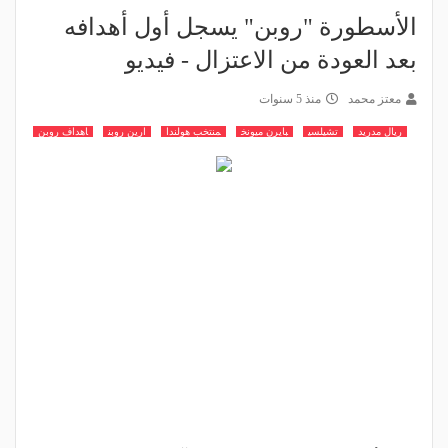
الأسطورة "روبن" يسجل أول أهدافه
بعد العودة من الاعتزال - فيديو
معتز محمد
منذ 5 سنوات
ريال مدريد
تشيلسي
بايرن ميونخ
منتخب هولندا
ارين روبن
اهداف روبن