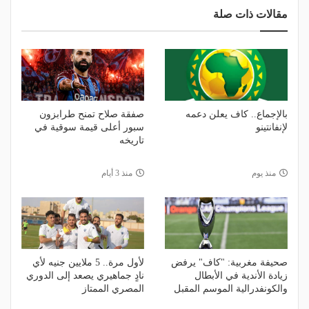
مقالات ذات صلة
بالإجماع.. كاف يعلن دعمه
صفقة صلاح تمنح طرابزون
لإنفانتينو
سبور أعلى قيمة سوقية في
تاريخه
منذ يوم
منذ 3 أيام
صحيفة مغربية: "كاف" يرفض
لأول مرة.. 5 ملايين جنيه لأي
زيادة الأندية في الأبطال
نادٍ جماهيري يصعد إلى الدوري
والكونفدرالية الموسم المقبل
المصري الممتاز