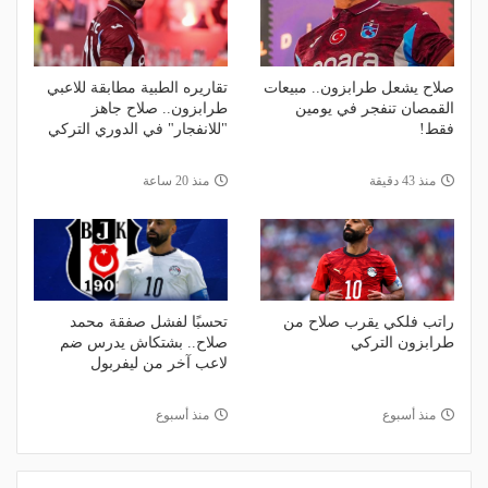
صلاح يشعل طرابزون.. مبيعات
تقاريره الطبية مطابقة للاعبي
القمصان تنفجر في يومين
طرابزون.. صلاح جاهز
فقط!
"للانفجار" في الدوري التركي
منذ 43 دقيقة
منذ 20 ساعة
راتب فلكي يقرب صلاح من
تحسبًا لفشل صفقة محمد
طرابزون التركي
صلاح.. بشتكاش يدرس ضم
لاعب آخر من ليفربول
منذ أسبوع
منذ أسبوع