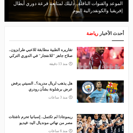
الموعد والقنوات الناقلة.. دليلك لمتابعة قرعة دوري أبطال
إفريقيا والكونفدرالية اليوم
أحدث الأخبار
رياضة
تقاريره الطبية مطابقة للاعبي طرابزون..
صلاح جاهز "للانفجار" في الدوري التركي
منذ 13 دقيقة
هل يذهب لريال مدريد؟.. السيتي يرفض
عرض برشلونة بشأن رودري
منذ 3 ساعات
ريمونتادا لم تكتمل.. إسبانيا تحرم ناشئات
مصر من نهائي مونديال اليد- فيديو
منذ 6 ساعات