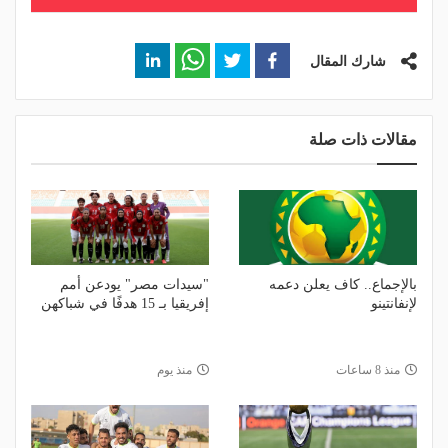
شارك المقال
مقالات ذات صلة
بالإجماع.. كاف يعلن دعمه
"سيدات مصر" يودعن أمم
لإنفانتينو
إفريقيا بـ 15 هدفًا في شباكهن
منذ 8 ساعات
منذ يوم