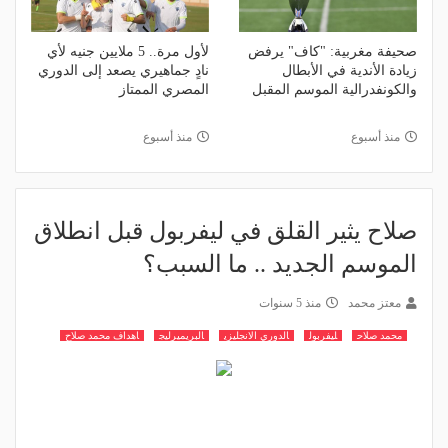
صحيفة مغربية: "كاف" يرفض
لأول مرة.. 5 ملايين جنيه لأي
زيادة الأندية في الأبطال
نادٍ جماهيري يصعد إلى الدوري
والكونفدرالية الموسم المقبل
المصري الممتاز
منذ أسبوع
منذ أسبوع
صلاح يثير القلق في ليفربول قبل انطلاق
الموسم الجديد .. ما السبب؟
معتز محمد
منذ 5 سنوات
محمد صلاح
ليفربول
الدوري الانجليزي
البريميرليج
اهداف محمد صلاح