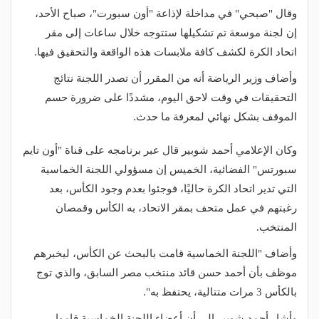
وقال "صبحي" في مداخلة لإذاعة "أون سبورت"، صباح الأحد،
إن لجنة موسعة تم تشكيلها ستتوجه خلال ساعات إلى مقر
اتحاد الكرة لكشف كافة ملابسات هذه الواقعة والتحقيق فيها.
وأضاف وزير الرياضة أنه من المقرر أن تصدر اللجنة نتائج
التحقيقات في وقت لاحق اليوم، مشددًا على ضرورة حسم
الموقف بشكل نهائي لمعرفة ما حدث.
وكان الإعلامي أحمد شوبير قال عبر برنامجه على قناة "أون تايم
سبورتس" الفضائية، الخميس إن مسؤولي اللجنة الخماسية
التي تدير اتحاد الكرة حاليًا، فوجئوا بعدم وجود الكأس، بعد
رغبتهم في عمل متحف بمقر الاتحاد، به الكأس وقمصان
المنتخب.
وأضاف "اللجنة الخماسية قامت بالبحث عن الكأس، ليخبرهم
موظف بأن أحمد حسن قائد منتخب مصر السابق، والذي توج
بالكأس 3 مرات متتالية، يحتفظ به".
وأشار أحمد شوبير إلى أن أعضاء اللجنة الخماسية قاموا