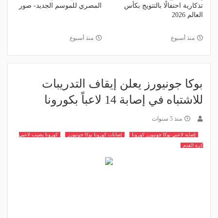
تذكارية احتفالًا بالتتويج بكأس
المصري للموسم الجديد- صور
العالم 2026
منذ أسبوع
منذ أسبوع
بوكا جونيورز يعلن إيقاف التدريبات
للاشتباه في إصابة 14 لاعباً بكورونا
منذ 5 سنوات
إصابة لاعبي بوكا جونيورز كورونا
إصابات كورونا بوكا جونيورز
كورونا يصيب لاعبي
كرة القدم