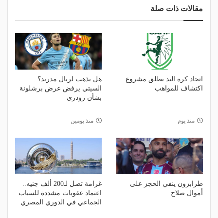
مقالات ذات صلة
اتحاد كرة اليد يطلق مشروع
هل يذهب لريال مدريد؟..
اكتشاف للمواهب
السيتي يرفض عرض برشلونة
بشأن رودري
منذ يوم
منذ يومين
طرابزون ينفي الحجز على
غرامة تصل لـ200 ألف جنيه..
أموال صلاح
اعتماد عقوبات مشددة للسباب
الجماعي في الدوري المصري