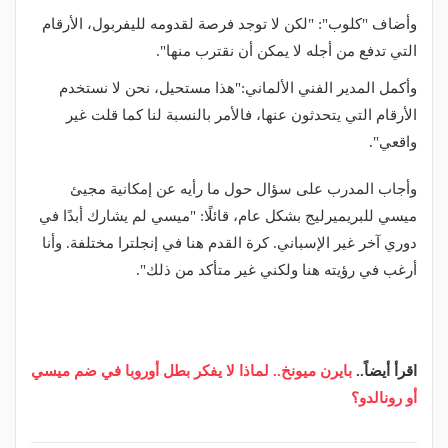
وأضاف "كلوب": "لكن لا توجد فرصة لقدومه لليفربول، الأرقام
التي تدفع من أجله لا يمكن أن نقترب منها".
وأكمل المدير الفني الألماني:"هذا مستحيل، نحن لا نستخدم
الأرقام التي يتحدثون عنها، فالأمر بالنسبة لنا كما قلت غير
واقعي".
وأجاب المدرب على سؤال حول ما رأيه عن إمكانية مجيئ
ميسي للبريميرليج بشكل عام، قائلًا: "ميسي لم يشارك أبدًا في
دوري آخر غير الإسباني. كرة القدم هنا في إنجلترا مختلفة. وأنا
أرغب في رؤيته هنا ولكني غير متأكد من ذلك".
اقرأ أيضاً..
بايرن ميونخ.. لماذا لا يفكر بطل أوروبا في ضم ميسي
أو رونالدو؟