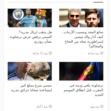
صانع المجد ومسبب الأزمات..
هل يذهب لريال مدريد؟..
كيف أدار والد ميسي
السيتي يرفض عرض برشلونة
إمبراطورية نجله بين النجاح
بشأن رودري
والمحاكم؟
منذ ساعة
منذ 22 ساعة
برشلونة يلغي وديته في
ميسي يتبرع بمبلغ كبير
المغرب قبل انطلاق الموسم
لمساعدة ضحايا حرائق مدريد
الجديد
منذ يوم
منذ 3 أيام