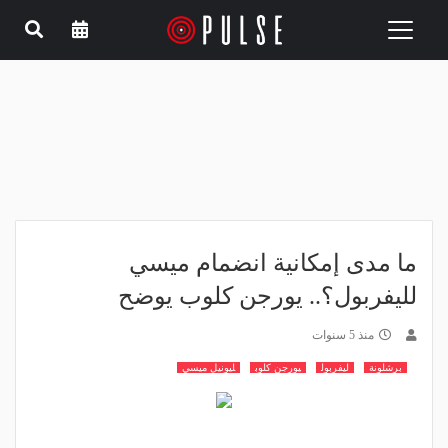
Toggle
navigation
ما مدى إمكانية انضمام ميسي
لليفربول؟.. يورجن كلوب يوضح
منذ 5 سنوات
برشلونة
ليفربول
يورجن كلوب
ليونيل ميسي