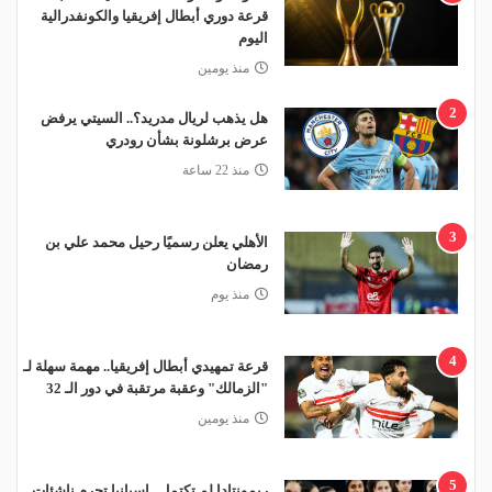
قرعة دوري أبطال إفريقيا والكونفدرالية
اليوم
منذ يومين
2
هل يذهب لريال مدريد؟.. السيتي يرفض
عرض برشلونة بشأن رودري
منذ 22 ساعة
3
الأهلي يعلن رسميًا رحيل محمد علي بن
رمضان
منذ يوم
4
قرعة تمهيدي أبطال إفريقيا.. مهمة سهلة لـ
"الزمالك" وعقبة مرتقبة في دور الـ 32
منذ يومين
5
ريمونتادا لم تكتمل.. إسبانيا تحرم ناشئات