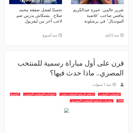
تقرير عالمي: حمزة عبدالكريم
تحسبًا لفشل صفقة محمد
ينافس صاحب "قاضية
صلاح.. بشتكاش يدرس ضم
المونديال" في برشلونة
لاعب آخر من ليفربول
منذ 6 أيام
منذ أسبوع
قرن على أول مباراة رسمية للمنتخب
المصري.. ماذا حدث فيها؟
منذ 5 سنوات
المنتخب المصري
أرقام تاريخية لمنتخب مصر
انجازات المنتخب المصري
أولمبياد
1920
مباريات تاريخية للمنتخب المصري