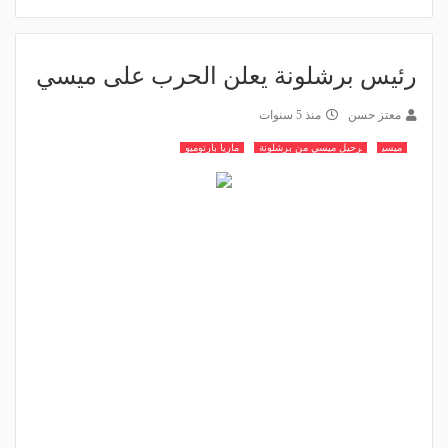
رئيس برشلونة يعلن الحرب على ميسي
معتز حسن
منذ 5 سنوات
ميسي
رحيل ميسي من برشلونة
ماريا بارتوميو