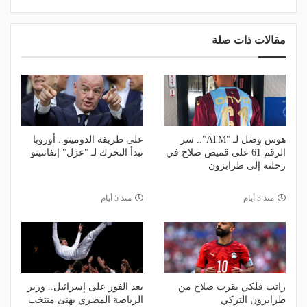
مقالات ذات صلة
هوس وصل لـ "ATM".. سر
على طريقة الدومينو.. أوروبا
الرقم 61 على قميص صلاح في
تبدأ التحرك لـ "عزل" إنفانتينو
رحلته إلى طرابزون
منذ 3 أيام
منذ 5 أيام
راتب فلكي يقرب صلاح من
بعد الفوز على إسرائيل.. وزير
طرابزون التركي
الرياضة المصري يهنئ منتخب