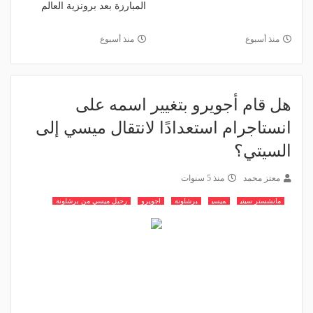
المبارزة بعد برونزية العالم
منذ أسبوع
منذ أسبوع
هل قام أجويرو بتغيير اسمه على
انستاجرام استعدادًا لانتقال ميسي إلى
السيتي؟
معتز محمد
منذ 5 سنوات
مانشستر سيتي
ميسي
برشلونة
اجويرو
رحيل ميسي من برشلونة