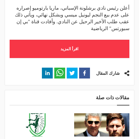
أعلن رئيس نادي برشلونة الإسباني، ماريا بارتوميو إصراره
على عدم بيع النجم ليونيل ميسي وبشكل نهائي، ويأتي ذلك
عقب طلب الأخير الرحيل عن النادي. وأفادت قناة "بي إن
سبورتس" الرياضية
اقرأ المزيد
شارك المقال
مقالات ذات صلة