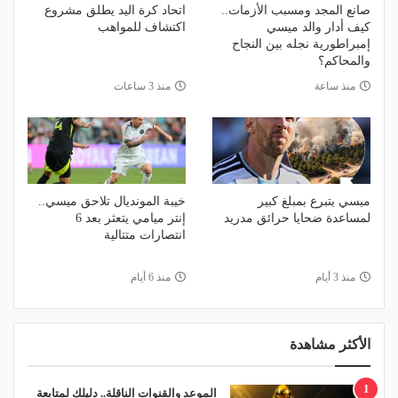
صانع المجد ومسبب الأزمات..
اتحاد كرة اليد يطلق مشروع
كيف أدار والد ميسي
اكتشاف للمواهب
إمبراطورية نجله بين النجاح
والمحاكم؟
منذ ساعة
منذ 3 ساعات
ميسي يتبرع بمبلغ كبير
خيبة المونديال تلاحق ميسي..
لمساعدة ضحايا حرائق مدريد
إنتر ميامي يتعثر بعد 6
انتصارات متتالية
منذ 3 أيام
منذ 6 أيام
الأكثر مشاهدة
1
الموعد والقنوات الناقلة.. دليلك لمتابعة