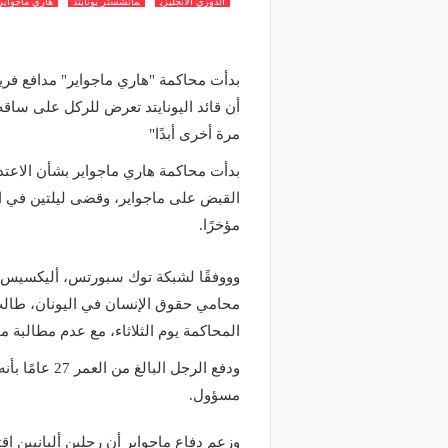
الدوري الانجليزي
مانشستر يونايتد
هاري ماجواير
بدأت محاكمة "هاري ماجواير" مدافع فريق
أن قائد اليونايتد تعرض للركل على ساق
مرة أخرى أبدًا"
بدأت محاكمة هاري ماجواير بشأن الاعتد
القبض على ماجواير، وقضى ليلتين في ال
مؤخرًا.
وووفقًا لشبكة توك سبورتس، أليكسيس أن
محامي حقوق الإنسان في اليونان، طال
المحاكمة يوم الثلاثاء، مع عدم مطالبة 
ودفع الرجل ال
مسؤول.
وزعم دفاع ماجواير أن رجلين ألبانيين اق