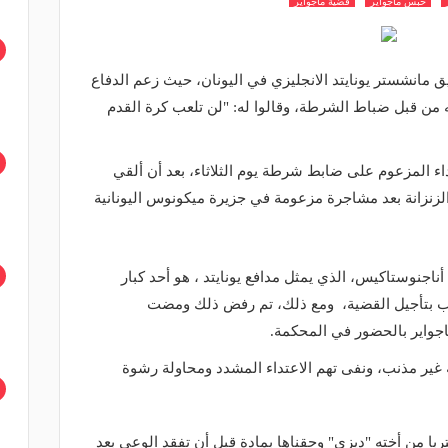
حبس ماجواير
قضية ماجواير
 مانشستر يونايتد الانجليزي في اليونان، حيث زعم الدفاع
ه من قبل ضباط الشرطة، وقالوا له: "لن تلعب كرة القدم
اء المزعوم على ضابط شرطة يوم الثلاثاء، بعد أن ألقي
زنزانة بعد مشاجرة مزعومة في جزيرة ميكونوس اليونانية
اجنوستاكيس، الذي يمثل مدافع يونايتد ، هو أحد كبار
ب بتأجيل القضية، ومع ذلك، تم رفض ذلك ومضت
ماجواير بالحضور في المحكمة.
بالغ من العمر 27 عامًا بأنه غير مذنب، ونفى تهم الاعتداء المشدد ومحاولة رشوة
تربا من أخته "ديزي" وحقناها بمادة قبل أن تفقد الوعي بعد