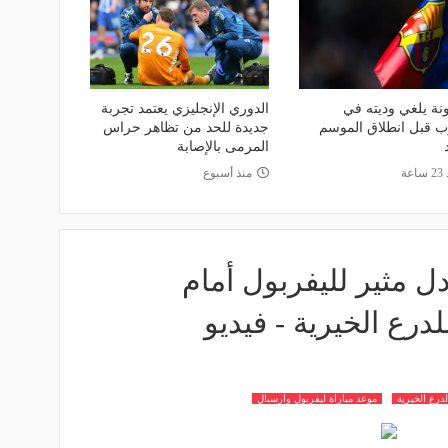
نة يلغي وديته في
الدوري الإنجليزي يعتمد تجربة
ب قبل انطلاق الموسم
جديدة للحد من تظاهر حراس
المرمى بالإصابة
اعة
منذ أسبوع
دل مثير لليفربول أمام
لدرع الخيرية - فيديو
درع الخيرية
موعد مباراة ليفربول وارسنال