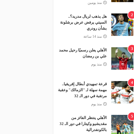
منذ يومين
2
هل يذهب لريال مدريد؟..
السيتي يرفض عرض برشلونة
بشأن رودري
منذ 14 ساعة
3
الأهلي يعلن رسميًا رحيل محمد
علي بن رمضان
منذ يوم
4
قرعة تمهيدي أبطال إفريقيا..
مهمة سهلة لـ "الزمالك" وعقبة
مرتقبة في دور الـ 32
منذ يوم
5
الأهلي ينتظر الفائز من
مقديشيو وكيتارا في دور الـ 32
بالكونفدرالية