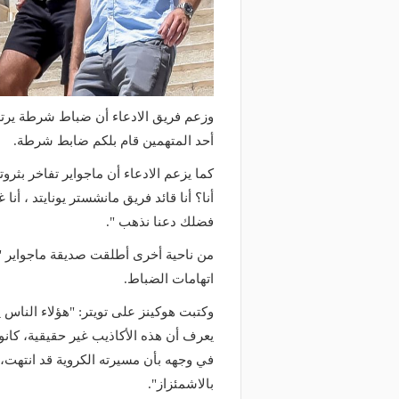
وعد والقنوات الناقلة.. دليلك لمتابعة
منذ يوم
عة دوري أبطال إفريقيا والكونفدرالية
الأهلي يعلن رسميًا رحيل
وم
رمضان
وزعم فريق الادعاء أن ضباط شرطة يرتدو
أحد المتهمين قام بلكم ضابط شرطة.
كما يزعم الادعاء أن ماجواير تفاخر بث
أنا؟ أنا قائد فريق مانشستر يونايتد ، أن
فضلك دعنا نذهب ".
من ناحية أخرى أطلقت صديقة ماجواير "ف
اتهامات الضباط.
وكتبت هوكينز على تويتر: "هؤلاء النا
يعرف أن هذه الأكاذيب غير حقيقية، كانو
في وجهه بأن مسيرته الكروية قد انتهت، و
بالاشمئزاز".