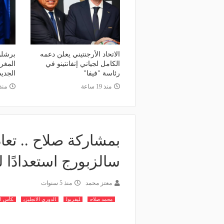
الاتحاد الأرجنتيني يعلن دعمه
برشلو
الكامل لجياني إنفانتينو في
المغر
رئاسة "فيفا"
الجديد
منذ 19 ساعة
منذ 23 س
بمشاركة صلاح .. تعا
سالزبورج استعدادًا ل
معتز محمد
منذ 5 سنوات
محمد صلاح
ليفربول
الدوري الانجليزي
كأس ال