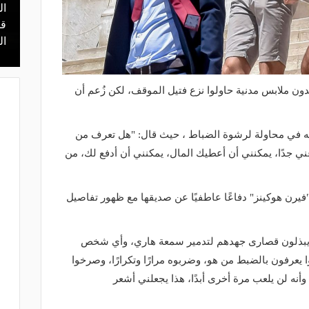
ال
منذ 14 ساعة
 محمد علي بن
هل يذهب لريال مدريد؟.. السيتي يرفض
قر
عرض برشلونة بشأن رودري
ال
ن ملابس مدنية حاولوا نزع فتيل الموقف، لكن زُعم أن
روته في محاولة لرشوة الضباط ، حيث قال: "هل تعرف من
ا غني جدًا، يمكنني أن أعطيك المال، يمكنني أن أدفع لك، من
يرن هوكينز" دفاعًا عاطفيًا عن صديقها مع ظهور تفاصيل
س يبذلون قصارى جهدهم لتدمير سمعة هاري، وأي شخص
ا يعرفون بالضبط من هو، وضربوه مرارًا وتكرارًا، وصرخوا
أنه لن يلعب مرة أخرى أبدًا، هذا يجعلني أشعر