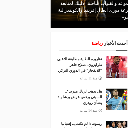
موعد والقنوات الناقلة.. دليلك لمتابعة
منذ يوم
عة دوري أبطال إفريقيا والكونفدرالية
الأهلي يعلن رسميًا رحيل
يوم
رمضان
أحدث الأخبار
رياضة
تقاريره الطبية مطابقة للاعبي
طرابزون.. صلاح جاهز
"للانفجار" في الدوري التركي
منذ 11 ساعة
هل يذهب لريال مدريد؟..
السيتي يرفض عرض برشلونة
بشأن رودري
منذ 14 ساعة
ريمونتادا لم تكتمل.. إسبانيا