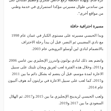
كرة قدم، وبهذه اللحظة أرفع خالص شكري وعظيم امتناني لكل
من ساندني طوال مسيرتي مؤكدا استمراري في خدمة وطني
من مواقع أخرى".
مسيرة احترافية حافلة
وبدا الحبسي مسيرته على مستوى الكبار في عمان عام 1998
مع نادي المضيبي ثم النصر، قبل أن يبدأ رحلة الاحتراف
بالانضمام لنادي لين أوسلو النرويجي عام 2003.
وانضم بعد ذلك لنادي بولتون واندررز الإنجليزي بين عامي 2006
و2011، وخلال هذه الفترة لعب لفريق ويجان تليتك على سبيل
الاعارة لمدة موسم، قبل أن ينضم له بشكل دائم ما بين 2011
و2015، كما لعب على سبيل الاعارة في برايتون أند هوف آلبيون
عام 2014.
ولعب الحبسي لريدينج الإنجليزي ما بين 2015 و2017، ثم الهلال
السعودي ما بين 2017 و2019.