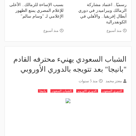
رسميًا.. اعتماد مشاركة
بسبب الإساءة للزمالك.. الأعلى
الزمالك وبيراميدز في دوري
للإعلام المصري يمنع الظهور
أبطال إفريقيا.. والأهلي في
الإعلامي لـ "وسام سالم"
الكونفدرالية
منذ أسبوع
منذ أسبوع
الشباب السعودي يهنيء محترفه القادم
"بانيجا" بعد تتويجه بالدوري الأوروبي
معتز محمد
منذ 5 سنوات
الدوري السعودي
الدوري الاوروبي
الشباب السعودي
بانيجا