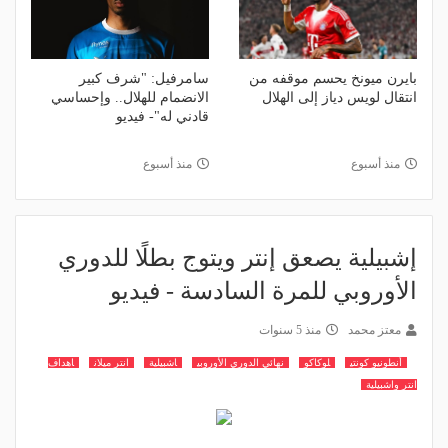
بايرن ميونخ يحسم موقفه من
سامرفيل: "شرف كبير
انتقال لويس دياز إلى الهلال
الانضمام للهلال.. وإحساسي
قادني له"- فيديو
منذ أسبوع
منذ أسبوع
إشبيلية يصعق إنتر ويتوج بطلًا للدوري
الأوروبي للمرة السادسة - فيديو
معتز محمد
منذ 5 سنوات
أنطونيو كونتي
لوكاكو
نهائي الدوري الأوروبي
اشبيلية
انتر ميلان
اهداف
انتر واشبيلية