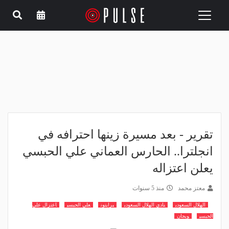
Toggle
navigation
تقرير - بعد مسيرة زينها احترافه في
انجلترا.. الحارس العماني علي الحبسي
يعلن اعتزاله
معتز محمد
منذ 5 سنوات
الهلال السعودي
نادي الهلال السعودي
برايتون
علي الحبسي
اعتزال علي
الحبسي
ويجان