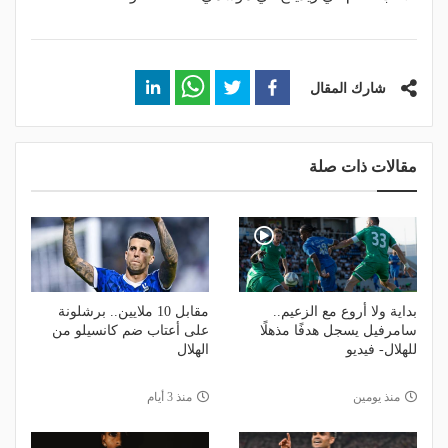
شارك المقال
مقالات ذات صلة
بداية ولا أروع مع الزعيم..
مقابل 10 ملايين.. برشلونة
سامرفيل يسجل هدفًا مذهلًا
على أعتاب ضم كانسيلو من
للهلال- فيديو
الهلال
منذ يومين
منذ 3 أيام