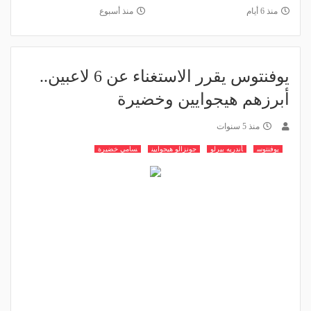
منذ 6 أيام
منذ أسبوع
يوفنتوس يقرر الاستغناء عن 6 لاعبين..
أبرزهم هيجوايين وخضيرة
منذ 5 سنوات
يوفنتوس
أندريه بيرلو
جونزالو هيجوايين
سامي خضيرة