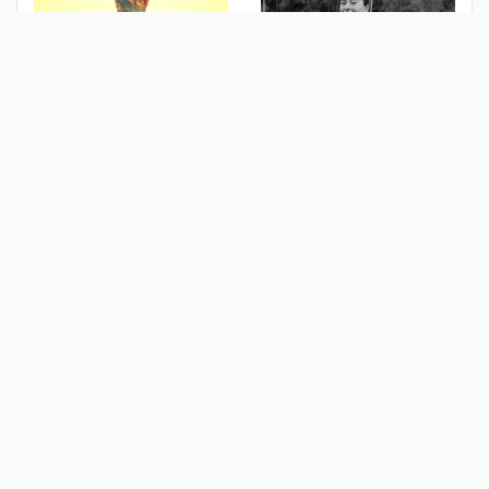
وفاة لاعبة مغربية أثناء موجة
رئيس الاتحاد الآسيوي يهاجم
العبور الجماعي إلى "سبتة"
خطة فيفا بشأن كأس العالم
منذ 5 أيام
منذ أسبوع
أبو ريدة: الأهلي لم يطلب مني
رابطة الدوري تعلن معايير بناء
زيادة عدد الأندية في
جدول المسابقة للموسم 2026-
المسابقات الإفريقية
2027
منذ أسبوع
منذ أسبوع