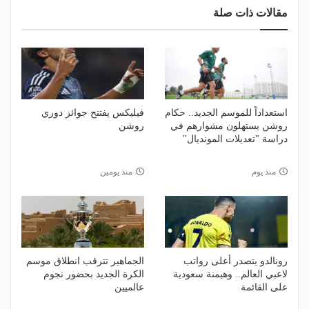
مقالات ذات صلة
استعداداً للموسم الجديد.. حكام
فيليكس يفتتح جوائز دوري
روشن يستهلون مشوارهم في
روشن
دراسة "تعديلات المونديال"
منذ يوم
منذ يومين
رونالدو يتصدر أعلى رواتب
الجماهير تترقب انطلاق موسم
لاعبي العالم.. وهيمنة سعودية
الكرة الجديد بحضور نجوم
على القائمة
عالميين