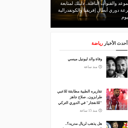
موعد والقنوات الناقلة.. دليلك لمتابعة
منذ يوم
عة دوري أبطال إفريقيا والكونفدرالية
الأهلي يعلن رسميًا رحيل
يوم
رمضان
أحدث الأخبار
رياضة
وفاة والد ليونيل ميسي
منذ ساعة
تقاريره الطبية مطابقة للاعبي
طرابزون.. صلاح جاهز
"للانفجار" في الدوري التركي
منذ 15 ساعة
هل يذهب لريال مدريد؟..