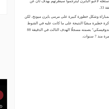
ستغله لاعبو البايرن ليترجموا سيطرتهم بهدف ثان عن
33.
لمباراة وشكل خطورة كبيرة على مرمى بايرن ميونخ، لكن
كرة خطيرة مبقيًا النتيجة على ما كانت عليه في الشوط
الأول قبل أن يضع البولندي "روبرت ليفاندوفيسكي" بصمته مسجلًا الهدف الثالث في الدقيقة 88
 7 سنوات.