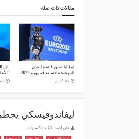
مقالات ذات صلة
إيطاليا تعلن قائمة المدن
الزما
المرشحة لاستضافة يورو 2032
"الأعل
منذ 6 أيام
منذ
ليفاندوفيسكي يحطم 
علي أحمد
منذ 5 سنوات
كريستيانو رونالدو
ليونيل ميسي
بايرن ميونخ