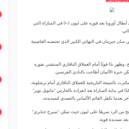
ايرن ميونخ وليون
حجز بايرن ميونخ مقعده في نهائي دوري أبطال أوروبا بعد فوزه على ليون 3-0 في المباراة التي
ئي.
س سان جيرمان في النهائي الكبير الذي تحتضنه العاصمة
، وظهر ندًا قويًا أمام العملاق البافاري المنتشي بفوزه
كن خبرة الألمان أطاحت بالنادي الفرنسي.
ترث بالنتيجة التاريخية للعملاق البافاري أمام برشلونة،
ا في بداية المباراة بعد انفراده بالحارس "مانويل نوير"
آخر بعدما تكفل القائم الألماني بالتصدي لتسديدته.
خ من الرد سريعًا على ليون حيث تمكن "سيرج جنابري"