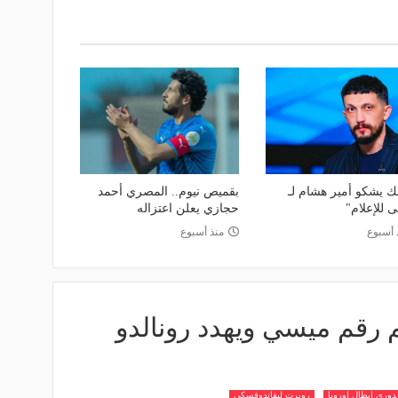
لك يشكو أمير هشام لـ
بقميص نيوم.. المصري أحمد
ى للإعلام"
حجازي يعلن اعتزاله
 أسبوع
منذ أسبوع
رقم ميسي ويهدد رونالدو
دوري ابطال اوروبا
روبرت ليفاندوفسكي