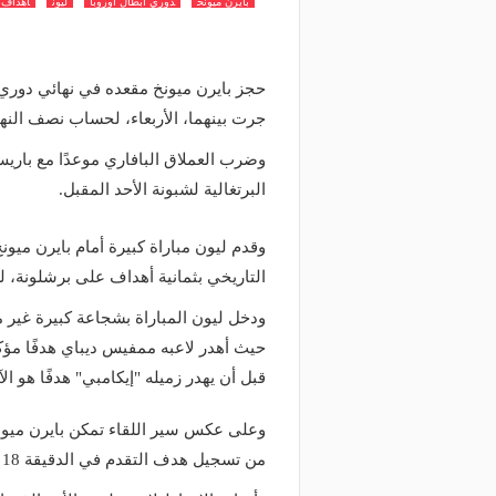
بايرن ميونخ
دوري ابطال اوروبا
ليون
اهداف ب
جرت بينهما، الأربعاء، لحساب نصف النها
وضرب العملاق البافاري موعدًا مع باري
البرتغالية لشبونة الأحد المقبل.
وقدم ليون مباراة كبيرة أمام بايرن ميونخ
التاريخي بثمانية أهداف على برشلونة، ل
ودخل ليون المباراة بشجاعة كبيرة غير مك
حيث أهدر لاعبه ممفيس ديباي هدفًا مؤكدً
قبل أن يهدر زميله "إيكامبي" هدفًا هو ال
وعلى عكس سير اللقاء تمكن بايرن ميون
من تسجيل هدف التقدم في الدقيقة 18 بعد تسديدة قوية.