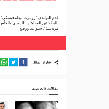
قدم البولندي "روبيرت ليفاندفيسكي" موس
بالبطولتين المحليتين "الدوري والكأس"
مرة منذ 7 سنوات. ووضع
شارك المقال
مقالات ذات صلة