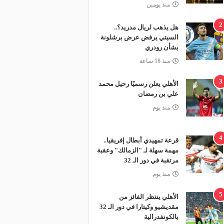
منذ يومين
2
هل يذهب لريال مدريد؟..
السيتي يرفض عرض برشلونة
بشأن رودري
منذ 18 ساعة
3
الأهلي يعلن رسميًا رحيل محمد
علي بن رمضان
منذ يوم
4
قرعة تمهيدي أبطال إفريقيا..
مهمة سهلة لـ "الزمالك" وعقبة
مرتقبة في دور الـ 32
منذ يوم
5
الأهلي ينتظر الفائز من
مقديشيو وكيتارا في دور الـ 32
بالكونفدرالية