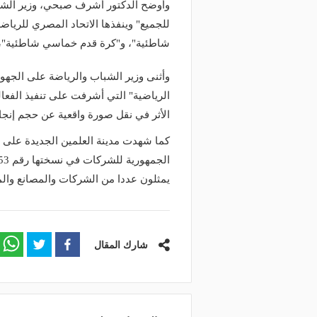
وأوضح الدكتور أشرف صبحي، وزير الشبا
وعد والقنوات الناقلة.. دليلك لمتابعة
منذ يوم
للجميع" وينفذها الاتحاد المصري للرياض
عة دوري أبطال إفريقيا والكونفدرالية
الأهلي يعلن رسميًا رحيل
وم
رمضان
شاطئية"، و"كرة قدم خماسي شاطئية"، 
وأثنى وزير الشباب والرياضة على الجهود 
الرياضية" التي أشرفت على تنفيذ الفعا
الأثر في نقل صورة واقعية عن حجم إنجاز
كما شهدت مدينة العلمين الجديدة على 
يمثلون عددا من الشركات والمصانع وال
شارك المقال