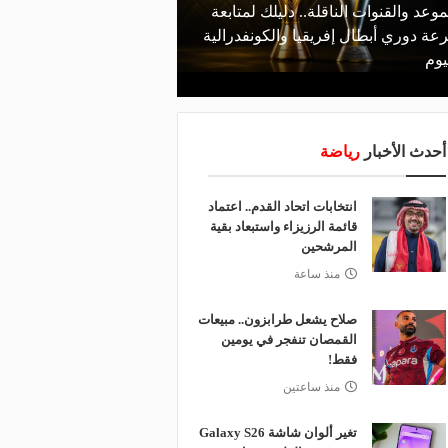
موعد والقنوات الناقلة.. دليلك لمتابعة
منذ يوم
عة دوري أبطال إفريقيا والكونفدرالية
الأهلي يعلن رسميًا رحيل
يوم
رمضان
أحدث الأخبار
رياضة
انتخابات اتحاد القدم.. اعتماد
قائمة الرزيزاء واستبعاد بقية
المرشحين
منذ ساعة
صلاح يشعل طرابزون.. مبيعات
القمصان تنفجر في يومين
فقط!
منذ ساعتين
تغير ألوان شاشة Galaxy S26