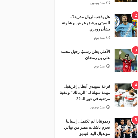
منذ يومين
2
هل يذهب لريال مدريد؟..
السيتي يرفض عرض برشلونة
بشأن رودري
منذ يوم
3
الأهلي يعلن رسميًا رحيل محمد
علي بن رمضان
منذ يوم
4
قرعة تمهيدي أبطال إفريقيا..
مهمة سهلة لـ "الزمالك" وعقبة
مرتقبة في دور الـ 32
منذ يومين
5
ريمونتادا لم تكتمل.. إسبانيا
تحرم ناشئات مصر من نهائي
مونديال اليد- فيديو