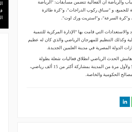
ب والرياضة أن الفعالية تتضمن مسابقات: "الرياضة
ال
منذ يوم
ة للجميع، و "سباق ركوب الدراجات"، و"كرة طائرة
 محمد علي بن
هل يذهب لريال مدريد؟.. السيتي يرفض
قر
عرض برشلونة بشأن رودري
ال
و"كرة السرعة"، و"استريت ورك اوت".
والاستعدادات التي قامت بها "الإدارة المركزية للتنمية
لية وكذلك التنظيم للمهرجان الرياضي والذي كان له عظيم
ات الدولة المصرية في مدينة العلمين الجديدة.
هامش الحدث الرياضي انطلاق فعاليات شعلة بطولة
الجمهورية للشركات في نسختها رقم 53 ولأول مرة من المدينة بمشاركة أكثر من 15 ألف رياضي،
مصالح الحكومية والخاصة.