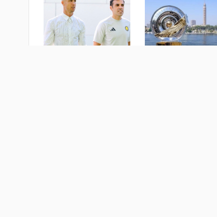
 تاريخية و"أندية
من المدرجات فقط.. هكذا عاد
".. كل ما تريد معرفته
رونالدو إلى النصر- فيديو
عة الدوري المصري
منذ 3 أيام
ام
تكنولوجيا
سفر و سياحة
ريا