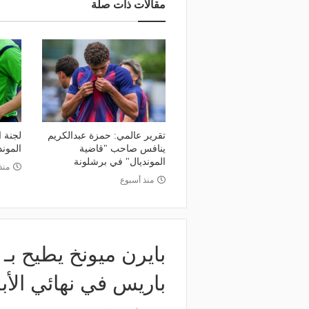
مقالات ذات صلة
تقرير عالمي: حمزة عبدالكريم
لجنة ا
ينافس صاحب "قاضية
المون
المونديال" في برشلونة
منذ
منذ أسبوع
بايرن ميونخ يطيح بـ
باريس في نهائي الأب