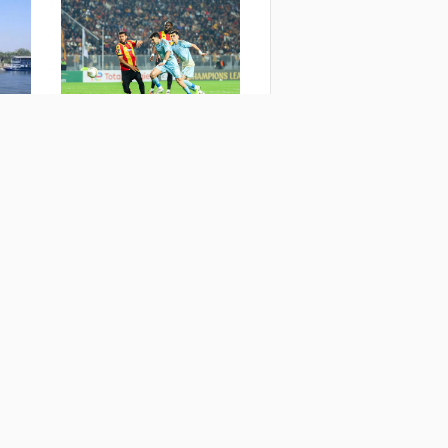
الأهلي ينتظر الفائز من
مشاركة
مقديشيو وكيتارا في دور الـ 32
اندماج
بالكونفدرالية
عن قر
اليوم
منذ يومين
منذ 3 أي
جميع الحقوق تعود لشركة مباشر ميديا © 2019