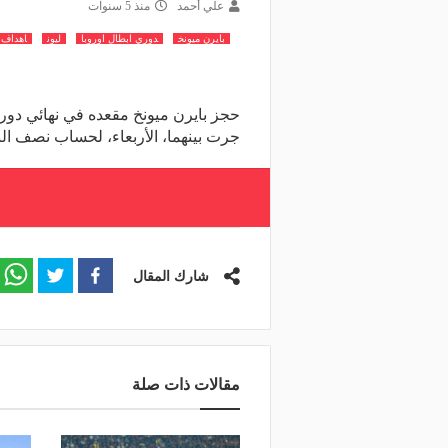
علي أحمد
منذ 5 سنوات
بايرن ميونخ
دوري ابطال اوروبا
ليون
اهداف ب
جرت بينهما، الأربعاء، لحساب نصف ال
شارك المقال
مقالات ذات صلة