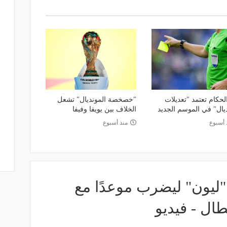
لحكام تعتمد "تعديلات
"خصخصة المونديال" تشعل
ديال" في الموسم الجديد
الخلاف بين يويفا وفيفا
 أسبوع
منذ أسبوع
 "ليون" ليضرب موعدًا مع
طال - فيديو