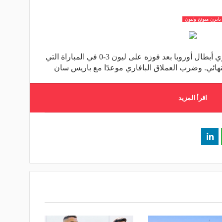
ايرن ميونخ وليون
حجز بايرن ميونخ مقعده في نهائي دوري أبطال أوروبا بعد فوزه على ليون 3-0 في المباراة التي
نهائي. وضرب العملاق البافاري موعدًا مع باريس سان
اقرأ المزيد