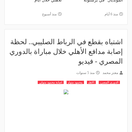
المونديال" في برشلونة
للأهلي خلال أيام
منذ 6 أيام
منذ أسبوع
اشتباه بقطع في الرباط الصليبي.. لحظة
إصابة مدافع الأهلي خلال مباراة بالدوري
المصري - فيديو
معتز محمد
منذ 5 سنوات
الدوري المصري
الاهلي
محمود متولي
اصابة محمود متولي