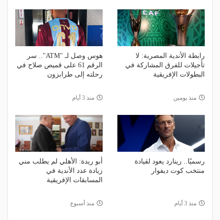
رابطة الأندية المصرية: لا
هوس وصل لـ "ATM".. سر
تأجيلات للفرق المشاركة في
الرقم 61 على قميص صلاح في
البطولات الإفريقية
رحلته إلى طرابزون
منذ يومين
منذ 3 أيام
رسميًا.. رينارد يعود لقيادة
أبو ريدة: الأهلي لم يطلب مني
منتخب كوت ديفوار
زيادة عدد الأندية في
المسابقات الإفريقية
منذ 3 أيام
منذ أسبوع