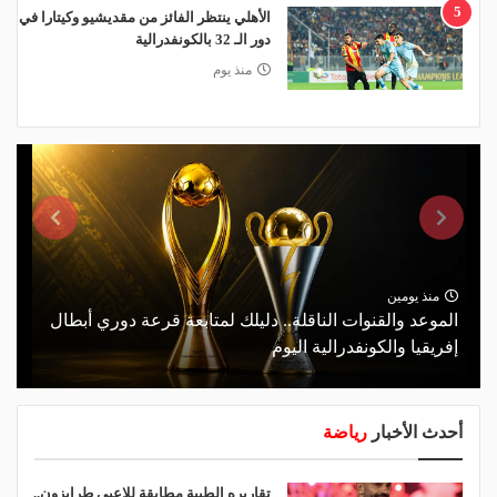
5
الأهلي ينتظر الفائز من مقديشيو وكيتارا في
دور الـ 32 بالكونفدرالية
منذ يوم
منذ يومين
الموعد والقنوات الناقلة.. دليلك لمتابعة قرعة دوري أبطال
إفريقيا والكونفدرالية اليوم
أحدث الأخبار
رياضة
تقاريره الطبية مطابقة للاعبي طرابزون..