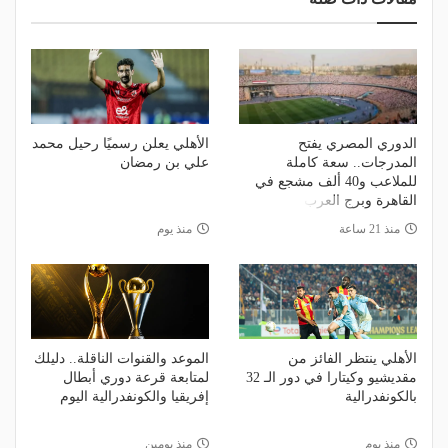
الدوري المصري يفتح
الأهلي يعلن رسميًا رحيل محمد
المدرجات.. سعة كاملة
علي بن رمضان
للملاعب و40 ألف مشجع في
القاهرة وبرج العرب
منذ 21 ساعة
منذ يوم
الأهلي ينتظر الفائز من
الموعد والقنوات الناقلة.. دليلك
مقديشيو وكيتارا في دور الـ 32
لمتابعة قرعة دوري أبطال
بالكونفدرالية
إفريقيا والكونفدرالية اليوم
منذ يوم
منذ يومين