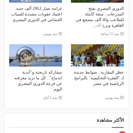
الدوري المصري يفتح
غرامة تصل لـ200 ألف جنيه..
المدرجات.. سعة كاملة
اعتماد عقوبات مشددة للسباب
للملاعب و40 ألف مشجع في
الجماعي في الدوري المصري
القاهرة وبرج العرب
منذ 21 ساعة
منذ يومين
حظر المقارنة.. ضوابط جديدة
مشاركة تاريخية و"أندية
لـ "الفقرة التحكيمية" بالبرامج
اندماج".. كل ما تريد معرفته
الرياضية في مصر
عن قرعة الدوري المصري
اليوم
منذ يومين
منذ 3 أيام
الأكثر مشاهدة