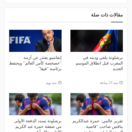
مقالات ذات صلة
برشلونة يلغي وديته في
إنفانتينو يعتذر عن أزمة
المغرب قبل انطلاق الموسم
"خصخصة كأس العالم" ويحتفظ
الجديد
برئاسة "فيفا"
منذ 23 ساعة
منذ يوم
تقرير عالمي: حمزة عبدالكريم
برشلونة يسدد الدفعة الأولى
ينافس صاحب "قاضية
من صفقة حمزة عبد الكريم