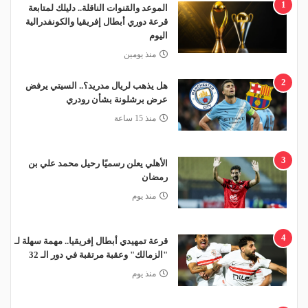
1
الموعد والقنوات الناقلة.. دليلك لمتابعة
قرعة دوري أبطال إفريقيا والكونفدرالية
اليوم
منذ يومين
2
هل يذهب لريال مدريد؟.. السيتي يرفض
عرض برشلونة بشأن رودري
منذ 15 ساعة
3
الأهلي يعلن رسميًا رحيل محمد علي بن
رمضان
منذ يوم
4
قرعة تمهيدي أبطال إفريقيا.. مهمة سهلة لـ
"الزمالك" وعقبة مرتقبة في دور الـ 32
منذ يوم