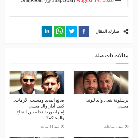
August 14, 2020
— SnapGoal (@SnapGoal)
شارك المقال
مقالات ذات صلة
برشلونة ينعى والد ليونيل
صانع المجد ومسبب الأزمات..
ميسي
كيف أدار والد ميسي
إمبراطورية نجله بين النجاح
والمحاكم؟
منذ 5 ساعات
منذ 11 ساعة