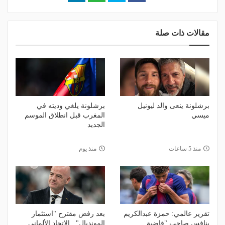
مقالات ذات صلة
برشلونة ينعى والد ليونيل
برشلونة يلغي وديته في
ميسي
المغرب قبل انطلاق الموسم
الجديد
منذ 5 ساعات
منذ يوم
تقرير عالمي: حمزة عبدالكريم
بعد رفض مقترح "استثمار
ينافس صاحب "قاضية
المونديال".. الاتحاد الألماني