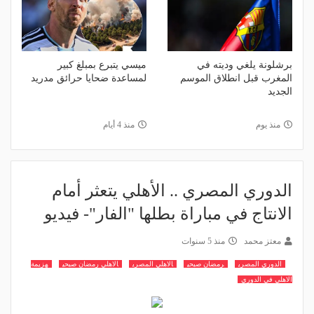
برشلونة يلغي وديته في
ميسي يتبرع بمبلغ كبير
المغرب قبل انطلاق الموسم
لمساعدة ضحايا حرائق مدريد
الجديد
منذ يوم
منذ 4 أيام
الدوري المصري .. الأهلي يتعثر أمام
الانتاج في مباراة بطلها "الفار"- فيديو
معتز محمد
منذ 5 سنوات
الدوري المصري
رمضان صبحي
الاهلي المصري
الاهلي رمضان صبحي
هزيمة
الاهلي في الدوري