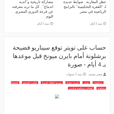
حظر المقارنة.. ضوابط جديدة
مشاركة تاريخية و"أندية
لـ "الفقرة التحكيمية" بالبرامج
اندماج".. كل ما تريد معرفته
الرياضية في مصر
عن قرعة الدوري المصري
اليوم
منذ 3 أيام
منذ 3 أيام
حساب على تويتر توقع سيناريو فضيحة
برشلونة أمام بايرن ميونخ قبل موعدها
بـ 4 أيام - صورة
معتز محمد
منذ 5 سنوات
برشلونة
تويتر
بايرن ميونخ
دوري ابطال اوروبا
فيليب كوتينيو
فضيحة
برشلونة
اهداف برشلونة وبايرن