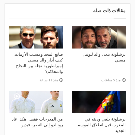
مقالات ذات صلة
برشلونة ينعى والد ليونيل
صانع المجد ومسبب الأزمات..
ميسي
كيف أدار والد ميسي
إمبراطورية نجله بين النجاح
والمحاكم؟
منذ 5 ساعات
منذ 11 ساعة
برشلونة يلغي وديته في
من المدرجات فقط.. هكذا عاد
المغرب قبل انطلاق الموسم
رونالدو إلى النصر- فيديو
الجديد