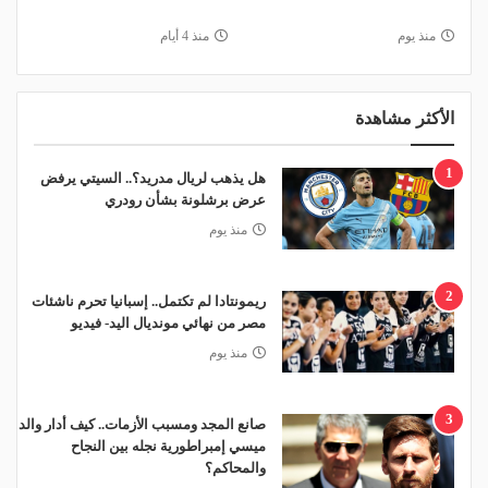
منذ يوم
منذ 4 أيام
الأكثر مشاهدة
1
هل يذهب لريال مدريد؟.. السيتي يرفض
عرض برشلونة بشأن رودري
منذ يوم
2
ريمونتادا لم تكتمل.. إسبانيا تحرم ناشئات
مصر من نهائي مونديال اليد- فيديو
منذ يوم
3
صانع المجد ومسبب الأزمات.. كيف أدار والد
ميسي إمبراطورية نجله بين النجاح
والمحاكم؟