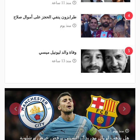
منذ 11 ساعة
4
طرابزون ينفي الحجز على أموال صلاح
منذ يوم
5
وفاة والد ليونيل ميسي
منذ 13 ساعة
منذ يوم
هل يذهب لريال مدريد؟.. السيتي يرفض عرض برشلونة