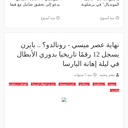
المونديال" في برشلونة
يدعو إلى تحقيق شامل مع فيفا
منذ أسبوع
منذ أسبوع
نهاية عصر ميسي - رونالدو؟ .. بايرن
يسجل 12 رقمًا تاريخيا بدوري الأبطال
في ليلة إهانة البارسا
معتز محمد
منذ 5 سنوات
ميسي
برشلونة
رونالدو
بايرن ميونيخ
دوري ابطال اوروبا
اهداف برشلونة
وبايرن