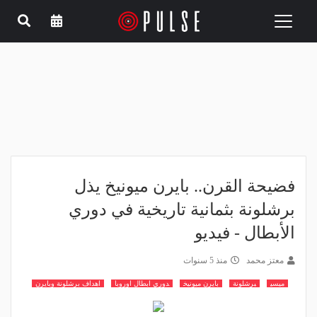
Toggle
navigation
فضيحة القرن.. بايرن ميونيخ يذل
برشلونة بثمانية تاريخية في دوري
الأبطال - فيديو
معتز محمد
منذ 5 سنوات
ميسي
برشلونة
بايرن ميونيخ
دوري ابطال اوروبا
اهداف برشلونة وبايرن