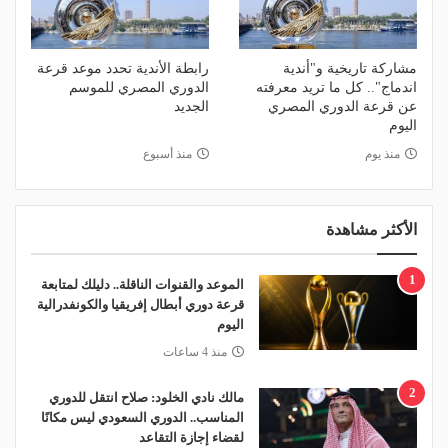
مشاركة تاريخية و"أندية
رابطة الأندية تحدد موعد قرعة
اندماج".. كل ما تريد معرفته
الدوري المصري للموسم
عن قرعة الدوري المصري
الجديد
اليوم
منذ يوم
منذ أسبوع
الأكثر مشاهدة
1
الموعد والقنوات الناقلة.. دليلك لمتابعة
قرعة دوري أبطال إفريقيا والكونفدرالية
اليوم
منذ 4 ساعات
2
مالك نادي الخلود: صلاح انتقل للدوري
المناسب.. الدوري السعودي ليس مكانًا
لقضاء إجازة التقاعد