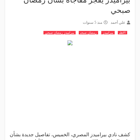
بيراميدز يفجر مفاجأة بشأن رمضان
صبحي
علي أحمد
منذ 5 سنوات
الاهلي
بيراميدز
رمضان صبحي
بيراميدز رمضان صبحي
كشف نادي بيراميدز المصري، الخميس، تفاصيل جديدة بشأن