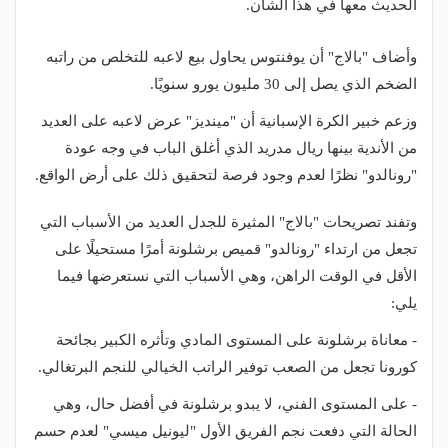
الحديث معها في هذا الشأن.
وأضاف "بالاج" أن يوفنتوس يحاول بيع لاعبه للتخلص من راتبه
الضخم الذي يصل إلى 30 مليون يورو سنويًا.
وزعم خبير الكرة الإسبانية أن "مينديز" عرض لاعبه على العديد
من الأندية بينها ريال مدريد الذي أغلق الباب في وجه عودة
"رونالدو" نظرًا لعدم وجود فرصة لتحقيق ذلك على أرض الواقع.
وتفند تصريحات "بالاج" المثيرة للجدل العديد من الأسباب التي
تجعل من ارتداء "رونالدو" قميص برشلونة أمرًا مستحيلًا على
الأقل في الوقت الراهن، وهي الأسباب التي نستعرضها فيما
يلي:
- معاناة برشلونة على المستوى المادي وتأثره الكبير بجائحة
كورونا تجعل من الصعب توفير الراتب الخيالي للنجم البرتغالي.
- على المستوى الفني، لا يبدو برشلونة في أفضل حال، وهي
الحالة التي دفعت نجم الفريق الأول "ليونيل ميسي" لعدم حسم