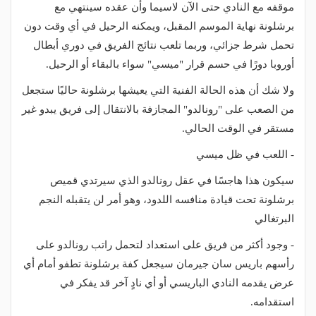
موقفه مع النادي حتى الآن لاسيما وأن عقده سينتهي مع
برشلونة نهاية الموسم المقبل، ويمكنه الرحيل في أي وقت دون
تحمل شرط جزائي، وربما تلعب نتائج الفريق في دوري أبطال
أوروبا دورًا في حسم قرار "ميسي" سواء بالبقاء أو الرحيل.
ولا شك أن هذه الحالة الفنية التي يعيشها برشلونة حاليًا ستجعل
من الصعب على "رونالدو" المجازفة بالانتقال إلى فريق يبدو غير
مستقر في الوقت الحالي.
- اللعب في ظل ميسي
سيكون هذا هاجسًا في عقل رونالدو الذي سيرتدي قميص
برشلونة تحت قيادة منافسه اللدود، وهو أمر لن يتقبله النجم
البرتغالي
- وجود أكثر من فريق على استعداد لتحمل راتب رونالدو على
رأسهم باريس سان جيرمان سيجعل كفة برشلونة تطفو أمام أي
عرض يقدمه النادي الباريسي أو أي نادٍ آخر قد يفكر في
استقدامه.