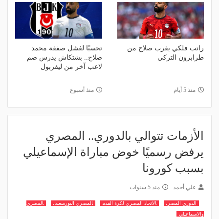
راتب فلكي يقرب صلاح من
تحسبًا لفشل صفقة محمد
طرابزون التركي
صلاح.. بشتكاش يدرس ضم
لاعب آخر من ليفربول
منذ 5 أيام
منذ أسبوع
الأزمات تتوالي بالدوري.. المصري
يرفض رسميًا خوض مباراة الإسماعيلي
بسبب كورونا
علي أحمد
منذ 5 سنوات
الدوري المصري
الاتحاد المصري لكرة القدم
المصري البورسعيدي
المصري
والاسماعيلي