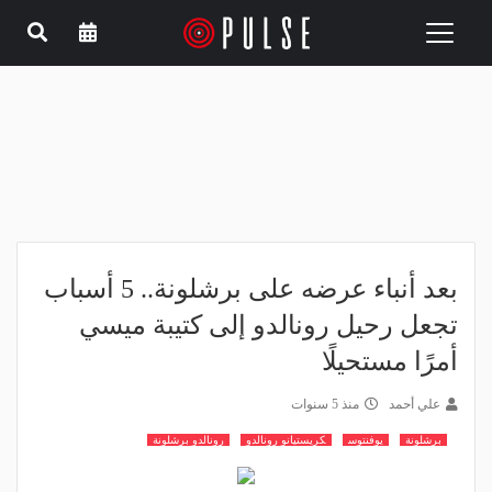
Toggle
navigation
بعد أنباء عرضه على برشلونة.. 5 أسباب
تجعل رحيل رونالدو إلى كتيبة ميسي
أمرًا مستحيلًا
علي أحمد
منذ 5 سنوات
برشلونة
يوفنتوس
كريستيانو رونالدو
رونالدو برشلونة