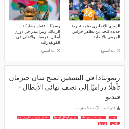
الدوري الإنجليزي يعتمد تجربة
رسميًا.. اعتماد مشاركة
جديدة للحد من تظاهر حراس
الزمالك وبيراميدز في دوري
المرمى بالإصابة
أبطال إفريقيا.. والأهلي في
الكونفدرالية
منذ أسبوع
منذ أسبوع
ريمونتادا في التسعين تمنح سان جيرمان
تأهلًا دراميًا إلى نصف نهائي الأبطال -
فيديو
علي أحمد
منذ 5 سنوات
نيمار
باريس سان جيرمان
دوري ابطال اوروبا
اهداف باريس سان جيرمان
واتالانتا
اتالانتا