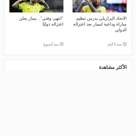
الاتحاد البرازيلي يدرس تنظيم
"انتهى وقتي".. نيمار يعلن
مباراة وداعية لنيمار بعد اعتزاله
اعتزاله دوليًا
الدولي
منذ 6 أيام
منذ أسبوع
الأكثر مشاهدة
1
مالك نادي الخلود: صلاح انتقل للدوري
المناسب.. الدوري السعودي ليس مكانًا
لقضاء إجازة التقاعد
منذ يوم
2
مشاركة تاريخية و"أندية اندماج".. كل ما
تريد معرفته عن قرعة الدوري المصري
اليوم