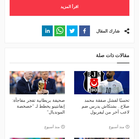
اقرأ المزيد
شارك المقال
مقالات ذات صلة
تحسبًا لفشل صفقة محمد
صحيفة بريطانية تفجر مفاجأة:
صلاح.. بشتكاش يدرس ضم
إنفانتينو يخطط لـ "خصخصة
لاعب آخر من ليفربول
المونديال"
منذ أسبوع
منذ أسبوع