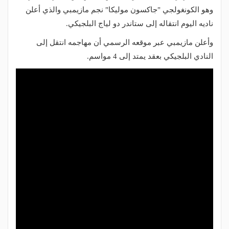
وهو الكونغولجي "جاكسون موليكا" نجم مازيمبي والذي أعلن
ناديه اليوم انتقاله إلى ستاندر دو لياج البلجيكي.
وأعلن مازيمبي عبر موقعه الرسمي أن مهاجمه انتقل إلى
النادي البلجيكي بعقد يمتد إلى 4 مواسم.