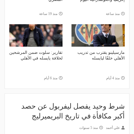
منذ ساعة
منذ 19 ساعة
مارسيلينو يقترب من تدريب
تقارير: سلوت ضمن المرشحين
الأهلي خلفًا ليايسله
لخلافة يايسله في الأهلي
منذ 4 أيام
منذ 6 أيام
شرط وحيد يفصل ليفربول عن حصد
أكبر مكافأة في تاريخ البريميرليج
علي أحمد
منذ 5 سنوات