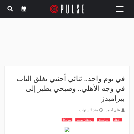
Toggle
navigation
في يوم واحد.. ثنائي أجنبي يغلق الباب
في وجه الأهلي.. وصبحي يطير إلى
بيراميدز
علي أحمد
منذ 5 سنوات
الاهلي
بيراميدز
رمضان صبحي
موليكا