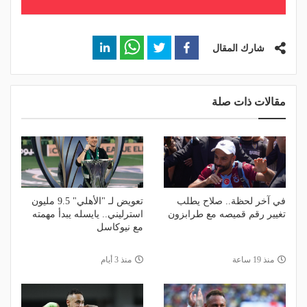
شارك المقال
مقالات ذات صلة
في آخر لحظة.. صلاح يطلب
تعويض لـ "الأهلي" 9.5 مليون
تغيير رقم قميصه مع طرابزون
استرليني.. يايسله يبدأ مهمته
مع نيوكاسل
منذ 19 ساعة
منذ 3 أيام