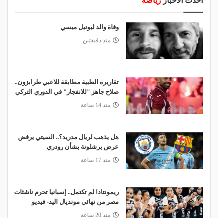
أحدث الأخبار
رياضة
وفاة والد ليونيل ميسي
منذ دقيقتين
تقاريره الطبية مطابقة للاعبي طرابزون..
صلاح جاهز "للانفجار" في الدوري التركي
منذ 14 ساعة
هل يذهب لريال مدريد؟.. السيتي يرفض
عرض برشلونة بشأن رودري
منذ 17 ساعة
ريمونتادا لم تكتمل.. إسبانيا تحرم ناشئات
مصر من نهائي مونديال اليد- فيديو
منذ 20 ساعة