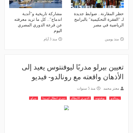
حظر المقارنة.. ضوابط جديدة
مشاركة تاريخية و"أندية
لـ "الفقرة التحكيمية" بالبرامج
اندماج".. كل ما تريد معرفته
الرياضية في مصر
عن قرعة الدوري المصري
اليوم
منذ يومين
منذ 3 أيام
تعيين بيرلو مدربًا ليوفنتوس يعيد إلى
الأذهان واقعته مع رونالدو- فيديو
معتز محمد
منذ 5 سنوات
رونالدو
يوفنتوس
الدوري الايطالي
دوري ابطال اوروبا
بيرلو