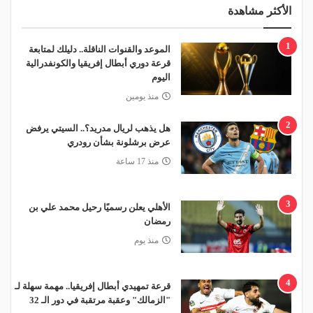
الأكثر مشاهدة
1
الموعد والقنوات الناقلة.. دليلك لمتابعة
قرعة دوري أبطال إفريقيا والكونفدرالية
اليوم
منذ يومين
2
هل يذهب لريال مدريد؟.. السيتي يرفض
عرض برشلونة بشأن رودري
منذ 17 ساعة
3
الأهلي يعلن رسميًا رحيل محمد علي بن
رمضان
منذ يوم
4
قرعة تمهيدي أبطال إفريقيا.. مهمة سهلة لـ
"الزمالك" وعقبة مرتقبة في دور الـ 32