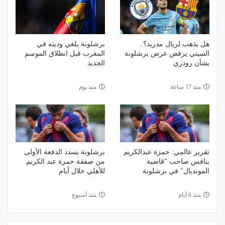
هل يذهب لريال مدريد؟..
برشلونة يلغي وديته في
السيتي يرفض عرض برشلونة
المغرب قبل انطلاق الموسم
بشأن رودري
الجديد
منذ 17 ساعة
منذ يوم
تقرير عالمي: حمزة عبدالكريم
برشلونة يسدد الدفعة الأولى
ينافس صاحب "قاضية
من صفقة حمزة عبد الكريم
المونديال" في برشلونة
للأهلي خلال أيام
منذ 6 أيام
منذ أسبوع