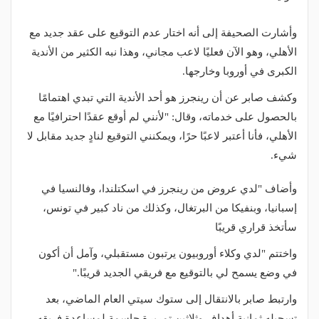
وأشارت الصحيفة إلى أنه اختار عدم التوقيع على عقد جديد مع
الأهلي، وهو الآن فعليًا لاعب مجاني، وهذا نبه الكثير من الأندية
الكبرى في أوروبا وخارجها.
وكشف صابر عن أن رينجرز هو أحد الأندية التي تبدي اهتمامًا
بالحصول على خدماته، وقال: "لأنني لم أوقع عقدًا احترافيًا مع
الأهلي، فأنا أعتبر لاعبًا حرًا، ويمكنني التوقيع لنادٍ جديد مقابل لا
شيء.
وأضاف "لدي عروض من رينجرز في اسكتلندا، وفالنسيا في
إسبانيا، وبنفيكا من البرتغال، وكذلك من ناد كبير في تونس،
سأتخذ قراري قريبًا
واختتم "لدي وكلاء أوروبيون يرتبون مستقبلي، وآمل أن أكون
في وضع يسمح لي بالتوقيع مع فريقي الجديد قريبًا."
وارتبط صابر بالانتقال إلى ستوك سيتي العام الماضي، بعد
تسجيله ثمانية أهداف وثلاثين تمريرة حاسمة لمساعدة فريقه