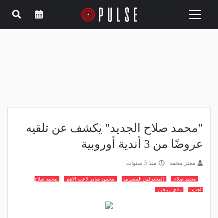
Toggle
navigation
"محمد صلاح الجديد" يكشف عن تلقيه
عروضًا من 3 أندية أوروبية
معتز محمد
منذ 5 سنوات
محمد صلاح
المحترفين المصريين
محمود صابر لاعب الاهلي
محمد صلاح
الجديد
نادي رينجرز