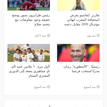
تقارير: إنفانتينو يعرض
رئيس طرابزون سبور يوضح
استضافة المغرب لنهائي
حقيقة وجود مفاوضات مع
مونديال 2030 مقابل دعمه
محمد صلاح
منذ يوم
منذ 5 أيام
رسميًا.. "الأسطورة" زيدان
لأول مرة.. 5 ملايين جنيه لأي
مدربًا لمنتخب فرنسا
نادٍ جماهيري يصعد إلى الدوري
المصري الممتاز
منذ أسبوع
منذ أسبوع