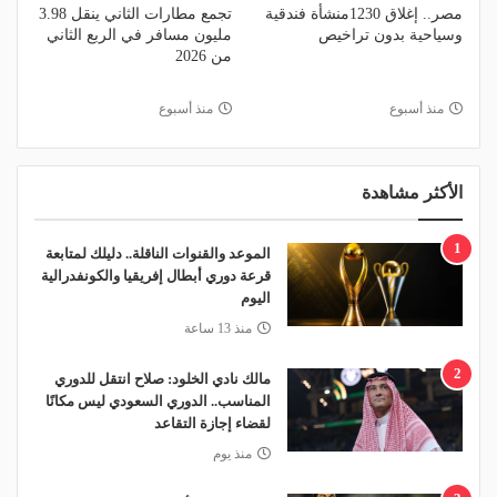
مصر.. إغلاق 1230منشأة فندقية
تجمع مطارات الثاني ينقل 3.98
وسياحية بدون تراخيص
مليون مسافر في الربع الثاني
من 2026
منذ أسبوع
منذ أسبوع
الأكثر مشاهدة
1
الموعد والقنوات الناقلة.. دليلك لمتابعة
قرعة دوري أبطال إفريقيا والكونفدرالية
اليوم
منذ 13 ساعة
2
مالك نادي الخلود: صلاح انتقل للدوري
المناسب.. الدوري السعودي ليس مكانًا
لقضاء إجازة التقاعد
منذ يوم