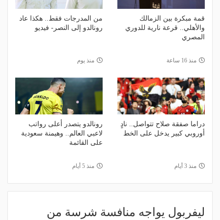
قمة مبكرة بين الزمالك
من المدرجات فقط.. هكذا عاد
والأهلي.. قرعة نارية للدوري
رونالدو إلى النصر- فيديو
المصري
منذ 16 ساعة
منذ يوم
دراما صفقة صلاح تتواصل.. نادٍ
رونالدو يتصدر أعلى رواتب
أوروبي كبير يدخل على الخط
لاعبي العالم.. وهيمنة سعودية
على القائمة
منذ 3 أيام
منذ 5 أيام
ليفربول يواجه منافسة شرسة من