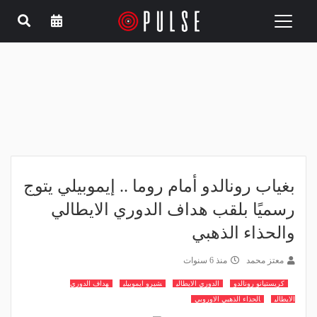
Toggle
navigation
بغياب رونالدو أمام روما .. إيموبيلي يتوج
رسميًا بلقب هداف الدوري الايطالي
والحذاء الذهبي
معتز محمد
منذ 6 سنوات
كريستيانو رونالدو
الدوري الايطالي
شيرو ايموبيلي
هداف الدوري
الايطالي
الحذاء الذهبي الاوروبي