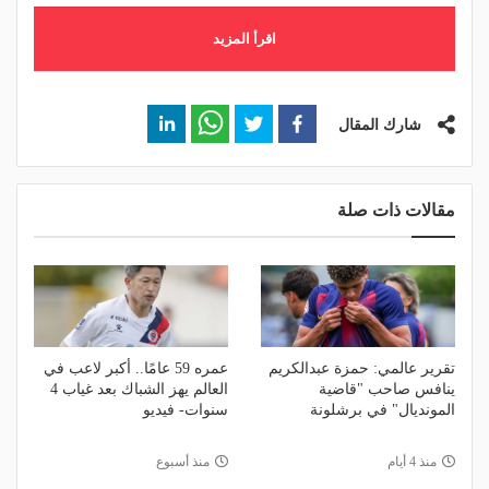
اقرأ المزيد
شارك المقال
مقالات ذات صلة
تقرير عالمي: حمزة عبدالكريم
عمره 59 عامًا.. أكبر لاعب في
ينافس صاحب "قاضية
العالم يهز الشباك بعد غياب 4
المونديال" في برشلونة
سنوات- فيديو
منذ 4 أيام
منذ أسبوع