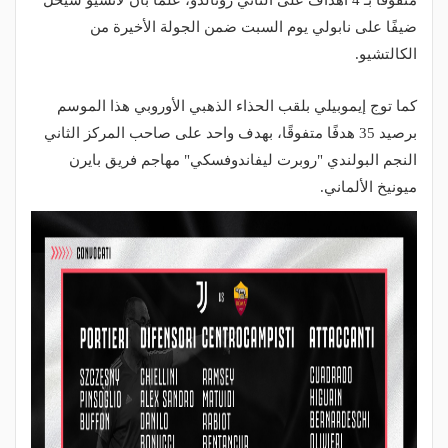
متفوقًا بـ 4 أهداف على الثاني رونالدو، علمًا بأن لاتسيو سيحل
ضيفًا على نابولي يوم السبت ضمن الجولة الأخيرة من
الكالتشيو.
كما توج إيموبيلي بلقب الحذاء الذهبي الأوروبي هذا الموسم
برصيد 35 هدفًا متفوقًا، بهدف واحد على صاحب المركز الثاني
النجم البولندي "روبرت ليفاندوفسكي" مهاجم فريق بايرن
ميونيخ الألماني.