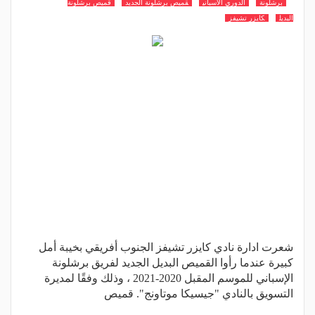
برشلونة
الدوري الاسباني
قميص برشلونة الجديد
قميص برشلونة
البديل
كايزر تشيفز
شعرت ادارة نادي كايزر تشيفز الجنوب أفريقي بخيبة أمل
كبيرة عندما رأوا القميص البديل الجديد لفريق برشلونة
الإسباني للموسم المقبل 2020-2021 ، وذلك وفقًا لمديرة
التسويق بالنادي "جيسيكا موتاونج". قميص