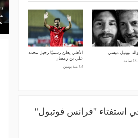
ت.. كيف أدار
منذ يوم
ه بين النجاح
ريمونتادا لم تكتمل.. إسبانيا تحرم ناشئات
هل
مصر من نهائي مونديال اليد- فيديو
عر
والد ليونيل ميسي
الأهلي يعلن رسميًا رحيل محمد
علي بن رمضان
اعة
منذ يومين
 في استفتاء "فرانس فوتبول"