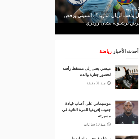
منذ 16 ساعة
صانع المجد ومسبب الأزم
منذ يوم
 يذهب لريال مدريد؟.. السيتي يرفض
والد ميسي إمبراطورية نج
ض برشلونة بشأن رودري
والمحاكم؟
أحدث الأخبار
رياضة
ميسي يصل إلى مسقط رأسه
لحضور جنازة والده
منذ 31 دقيقة
موسيماني على أعتاب قيادة
جنوب إفريقيا للمرة الثانية في
مسيرته
منذ 10 ساعات
برشلونة ينعى والد ليونيل