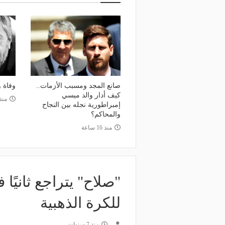
منذ 16 ساعة
صانع المجد ومسبب الأزما
منذ يوم
 يذهب لريال مدريد؟.. السيتي يرفض
والد ميسي إمبراطورية نجل
ض برشلونة بشأن رودري
والمحاكم؟
صانع المجد ومسبب الأزمات..
وفاة 
كيف أدار والد ميسي
منذ 18 س
إمبراطورية نجله بين النجاح
والمحاكم؟
منذ 16 ساعة
"صلاح" يتراجع ثانيًا
للكرة الذهبية
منذ 7 سنوات