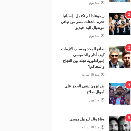
منذ يوم
2
ريمونتادا لم تكتمل.. إسبانيا
تحرم ناشئات مصر من نهائي
مونديال اليد- فيديو
منذ يوم
3
صانع المجد ومسبب الأزمات..
كيف أدار والد ميسي
إمبراطورية نجله بين النجاح
والمحاكم؟
منذ 16 ساعة
4
طرابزون ينفي الحجز على
أموال صلاح
منذ يوم
5
وفاة والد ليونيل ميسي
منذ 18 ساعة