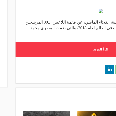
كشفت صحيفة فرانس فوتبول الفرنسية، الثلاثاء الماضي، عن قائمة اللاعبين الـ30 المرشحين
للفوز بجائزة الكرة الذهبية لأفضل لاعب في العالم لعام 2018، والتي ضمت المصري محمد
اقرأ المزيد