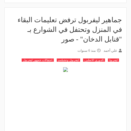
جماهير ليفربول ترفض تعليمات البقاء
في المنزل وتحتفل في الشوارع بـ
"قنابل الدخان" - صور
علي أحمد
منذ 6 سنوات
ليفربول
الدوري الانجليزي
ليفربول وتشيلسي
احتفالات جمهور ليفربول