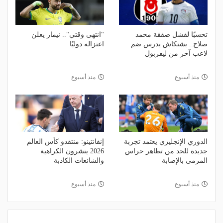
تحسبًا لفشل صفقة محمد
"انتهى وقتي".. نيمار يعلن
صلاح.. بشتكاش يدرس ضم
اعتزاله دوليًا
لاعب آخر من ليفربول
منذ أسبوع
منذ أسبوع
الدوري الإنجليزي يعتمد تجربة
إنفانتينو: منتقدو كأس العالم
جديدة للحد من تظاهر حراس
2026 ينشرون الكراهية
المرمى بالإصابة
والشائعات الكاذبة
منذ أسبوع
منذ أسبوع