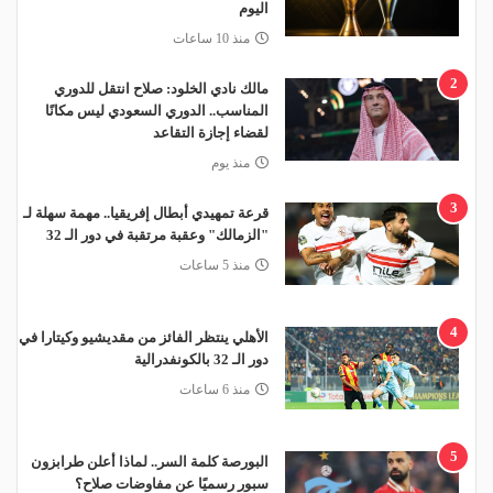
اليوم
منذ 10 ساعات
2
مالك نادي الخلود: صلاح انتقل للدوري
المناسب.. الدوري السعودي ليس مكانًا
لقضاء إجازة التقاعد
منذ يوم
3
قرعة تمهيدي أبطال إفريقيا.. مهمة سهلة لـ
"الزمالك" وعقبة مرتقبة في دور الـ 32
منذ 5 ساعات
4
الأهلي ينتظر الفائز من مقديشيو وكيتارا في
دور الـ 32 بالكونفدرالية
منذ 6 ساعات
5
البورصة كلمة السر.. لماذا أعلن طرابزون
سبور رسميًا عن مفاوضات صلاح؟