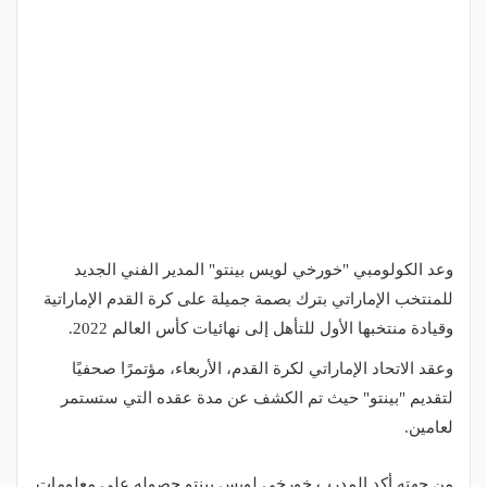
وعد الكولومبي "خورخي لويس بينتو" المدير الفني الجديد
للمنتخب الإماراتي بترك بصمة جميلة على كرة القدم الإماراتية
وقيادة منتخبها الأول للتأهل إلى نهائيات كأس العالم 2022.
وعقد الاتحاد الإماراتي لكرة القدم، الأربعاء، مؤتمرًا صحفيًا
لتقديم "بينتو" حيث تم الكشف عن مدة عقده التي ستستمر
لعامين.
من جهته أكد المدرب خورخي لويس بينتو حصوله على معلومات