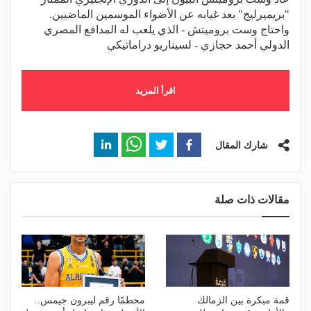
"بريميرليج" بعد غيابه عن الأضواء الموسمين الماضيين.
واحتاج وست بروميتش - الذي يلعب له المدافع المصري
الدولي أحمد حجازي - لسيناريو دراماتيكي
اقرأ المزيد
شارك المقال
مقالات ذات صلة
قمة مبكرة بين الزمالك
محطمًا رقم ليبرون جيمس..