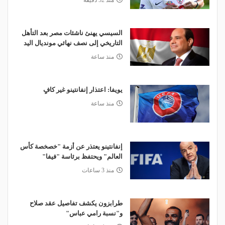
منذ 52 دقيقة
السيسي يهنئ ناشئات مصر بعد التأهل
التاريخي إلى نصف نهائي مونديال اليد
منذ ساعة
يويفا: اعتذار إنفانتينو غير كافٍ
منذ ساعة
إنفانتينو يعتذر عن أزمة "خصخصة كأس
العالم" ويحتفظ برئاسة "فيفا"
منذ 3 ساعات
طرابزون يكشف تفاصيل عقد صلاح
و"نسبة رامي عباس"