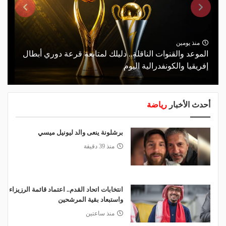
منذ يومين
الموعد والقنوات الناقلة.. دليلك لمتابعة قرعة دوري أبطال
إفريقيا والكونفدرالية اليوم
أحدث الأخبار
رياضة
برشلونة ينعى والد ليونيل ميسي
منذ 39 دقيقة
انتخابات اتحاد القدم.. اعتماد قائمة الرزيزاء
واستبعاد بقية المرشحين
منذ ساعتين