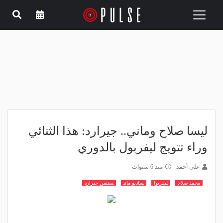
Toggle
navigation
ليسا صلاح وماني.. جيرارد: هذا الثنائي
وراء تتويج ليفربول بالدوري
علي أحمد
منذ 6 سنوات
محمد صلاح
ليفربول
ساديو ماني
ستيفن جيرارد