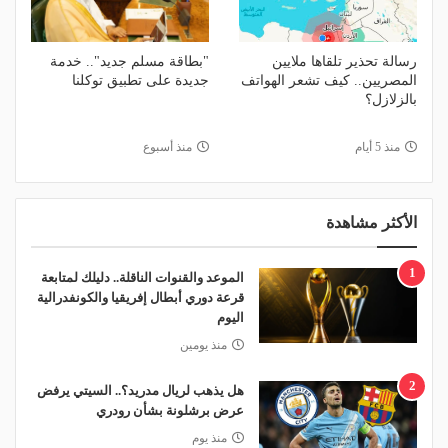
رسالة تحذير تلقاها ملايين
"بطاقة مسلم جديد".. خدمة
المصريين.. كيف تشعر الهواتف
جديدة على تطبيق توكلنا
بالزلازل؟
منذ 5 أيام
منذ أسبوع
الأكثر مشاهدة
1
الموعد والقنوات الناقلة.. دليلك لمتابعة
قرعة دوري أبطال إفريقيا والكونفدرالية
اليوم
منذ يومين
2
هل يذهب لريال مدريد؟.. السيتي يرفض
عرض برشلونة بشأن رودري
منذ يوم