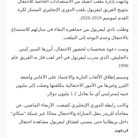
وانتهت إدارة ملعب أنفيلد من الاستعدادات الخاصة للاحتفال
بتتويج الفريق ليفربول بلقب الدوري الإنجليزي الممتاز لكرة
القدم لموسم 2019-2020.
وطلب نادي ليفربول من جماهيره البقاء في منازلهم للاستمتاع
بالاحتفال وعدم التوجه إلى الملعب.
وتمت دعوة شخصيات لحضور الاحتفال، أبرزها السير كيني
دالجليش، الذي مدرب ليفربول في أخر لقب فاز به الفريق عام
1990.
وسيتم إطلاق الألعاب النارية والاعتماد على الأغاني وأشعة
الليزر وغيرها من الأمور الاحتفالية بتكلفتها وصلت إلى مليون
جنيه إسترليني أي ما يعادل 1.2 مليون دولار.
وكانت رابطة الدوري الإنجليزي كشفت، الأربعاء الماضي، عن
مفاجأة للريدز بنقل المباراة والاحتفال مجانًا عبر شبكة "سكاي"
داخل بريطانيا حتى يتسنى لعشاق ليفربول مشاهدة احتفال
فريقهم.