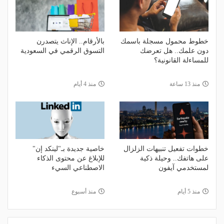
خطوط محمول مسجلة باسمك
بالأرقام.. الإناث يتصدرن
دون علمك.. هل تعرضك
التسوق الرقمي في السعودية
للمساءلة القانونية؟
منذ 13 ساعة
منذ 4 أيام
خطوات تفعيل تنبيهات الزلزال
خاصية جديدة بـ"لينكد إن"
على هاتفك.. وحيلة ذكية
للإبلاغ عن محتوى الذكاء
لمستخدمي آيفون
الاصطناعي السيء
منذ 5 أيام
منذ أسبوع