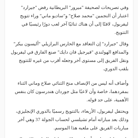
وفي تصريحات لصحيفة "ميرور" البريطانية رفض "جيرارد"
اعتبار أن النجمين "محمد صلاح" و"ساديو ماني" وراء تتويج
ليفربول، لافتًا إلى أن هناك ثنائيًا آخر لعب دورًا رئيسيًا في
التتويج.
وقال "جيرارد" إن التعاقد مع الحارس البرازيلي "أليسون بيكر"
والمدافع الهولندي "فيرجيل فان دايك" صنع الفارق في ليفربول
ونقل الفريق إلى مستوى آخر وجعله أقرب من غيره للتتويج
بلقب الدوري.
وأضاف أنه ليس من الإنصاف منح الثنائي صلاح وماني الثناء
بمفردهما، خاصة وأن لاعبًا مثل جوردان هندرسون كان بنفس
الأهمية، على حد قوله.
ويحتفل ليفربول، الأربعاء، بالتتويج رسميًا بالدوري الإنجليزي،
وذلك بعد مباراته أمام تشيلسي لحساب الجولة 37 وهي آخر
مباريات الفريق على ملعبه هذا الموسم.