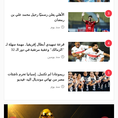
3
الأهلي يعلن رسميًا رحيل محمد علي بن
رمضان
منذ يوم
4
قرعة تمهيدي أبطال إفريقيا.. مهمة سهلة لـ
"الزمالك" وعقبة مرتقبة في دور الـ 32
منذ يومين
5
ريمونتادا لم تكتمل.. إسبانيا تحرم ناشئات
مصر من نهائي مونديال اليد- فيديو
منذ يوم