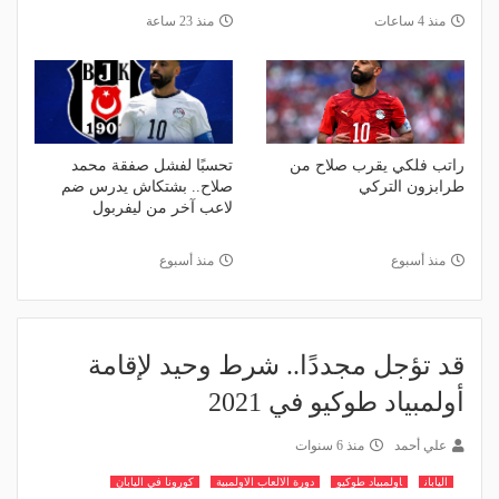
منذ 4 ساعات
منذ 23 ساعة
راتب فلكي يقرب صلاح من
تحسبًا لفشل صفقة محمد
طرابزون التركي
صلاح.. بشتكاش يدرس ضم
لاعب آخر من ليفربول
منذ أسبوع
منذ أسبوع
قد تؤجل مجددًا.. شرط وحيد لإقامة
أولمبياد طوكيو في 2021
علي أحمد
منذ 6 سنوات
اليابان
اولمبياد طوكيو
دورة الالعاب الاولمبية
كورونا في اليابان