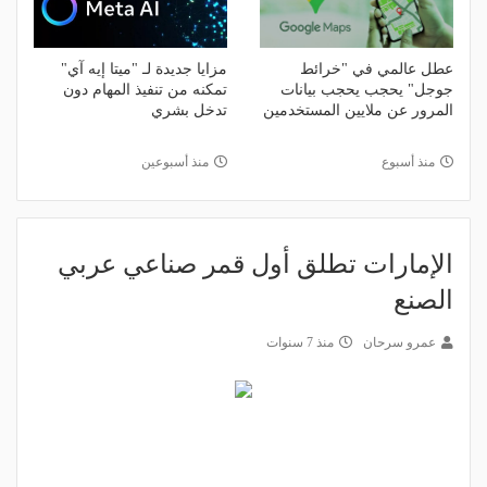
عطل عالمي في "خرائط
مزايا جديدة لـ "ميتا إيه آي"
جوجل" يحجب يحجب بيانات
تمكنه من تنفيذ المهام دون
المرور عن ملايين المستخدمين
تدخل بشري
منذ أسبوع
منذ أسبوعين
الإمارات تطلق أول قمر صناعي عربي
الصنع
عمرو سرحان
منذ 7 سنوات