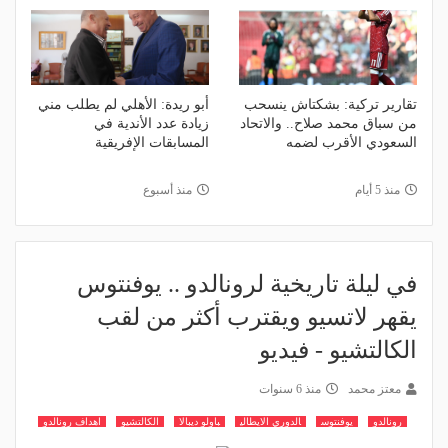
تقارير تركية: بشكتاش ينسحب
أبو ريدة: الأهلي لم يطلب مني
من سباق محمد صلاح.. والاتحاد
زيادة عدد الأندية في
السعودي الأقرب لضمه
المسابقات الإفريقية
منذ 5 أيام
منذ أسبوع
في ليلة تاريخية لرونالدو .. يوفنتوس
يقهر لاتسيو ويقترب أكثر من لقب
الكالتشيو - فيديو
معتز محمد
منذ 6 سنوات
رونالدو
يوفنتوس
الدوري الايطالي
باولو ديبالا
الكالتشيو
اهداف رونالدو