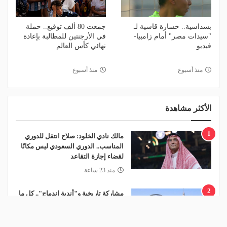
بسداسية.. خسارة قاسية لـ
جمعت 80 ألف توقيع.. حملة
"سيدات مصر" أمام زامبيا-
في الأرجنتين للمطالبة بإعادة
فيديو
نهائي كأس العالم
منذ أسبوع
منذ أسبوع
الأكثر مشاهدة
1
مالك نادي الخلود: صلاح انتقل للدوري
المناسب.. الدوري السعودي ليس مكانًا
لقضاء إجازة التقاعد
منذ 23 ساعة
2
مشاركة تاريخية و"أندية اندماج".. كل ما
تريد معرفته عن قرعة الدوري المصري
اليوم