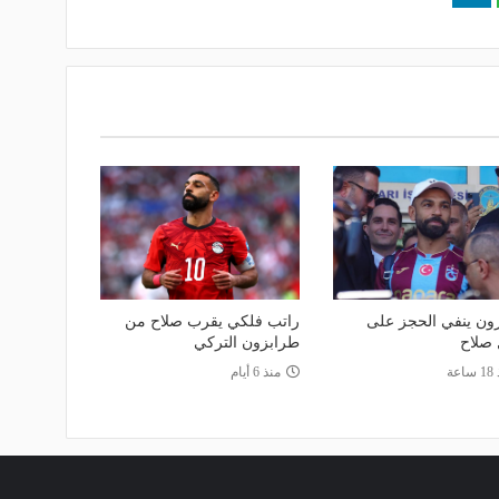
ون ينفي الحجز على
راتب فلكي يقرب صلاح من
 صلاح
طرابزون التركي
اعة
منذ 6 أيام