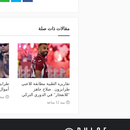
مقالات ذات صلة
تقاريره الطبية مطابقة للاعبي
طرابز
طرابزون.. صلاح جاهز
أموال
"للانفجار" في الدوري التركي
منذ 18 س
منذ 12 ساعة