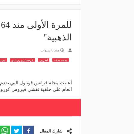
ل
الذهبية"
منذ 6 سنوات
محمد صلاح
ليفربول
كريستيانو رونالدو
ليوني
أعلنت مجلة فرانس فوتبول التي تقدم ج
العام على خلفية تفشي فيروس كورونا (كوفيد-19). وتعتبر هذه هي المرة 
شارك المقال