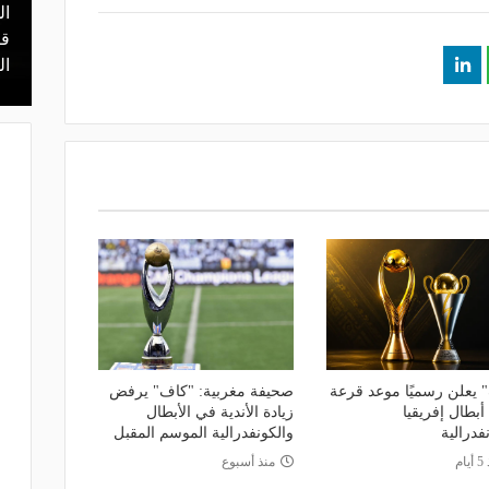
ال
منذ 15 ساعة
 محمد علي بن
هل يذهب لريال مدريد؟.. السيتي يرفض
قر
عرض برشلونة بشأن رودري
ال
 يعلن رسميًا موعد قرعة
صحيفة مغربية: "كاف" يرفض
بطال إفريقيا
زيادة الأندية في الأبطال
فدرالية
والكونفدرالية الموسم المقبل
ام
منذ أسبوع