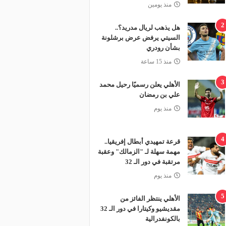
منذ يومين
2
هل يذهب لريال مدريد؟..
السيتي يرفض عرض برشلونة
بشأن رودري
منذ 15 ساعة
3
الأهلي يعلن رسميًا رحيل محمد
علي بن رمضان
منذ يوم
4
قرعة تمهيدي أبطال إفريقيا..
مهمة سهلة لـ "الزمالك" وعقبة
مرتقبة في دور الـ 32
منذ يوم
5
الأهلي ينتظر الفائز من
مقديشيو وكيتارا في دور الـ 32
بالكونفدرالية