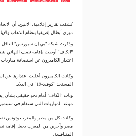
الكاف
دوري ابطال افريقيا
الاهلي والوداد
الز
كشفت تقارير إعلامية، الاثنين، أن الاتح
دوري أبطال إفريقيا بنظام الذهاب والإيا
وذكرت شبكة "بي إن سبورتس" الناقل الح
"الكاف" أوصت بإقامة نصف النهائي بنظام 
اعتذار الكاميرون عن استضافة مباريات ا
وكانت الكاميرون أعلنت اعتذارها عن است
المستجد "كوفيد-19" في البلاد.
وبات "الكاف" أمام تحدٍ حقيقي بشأن إ
موعد المباريات التي ستقام في سبتمبر 
وكانت كل من مصر والمغرب وتونس تقدم
مصر وآخرين من المغرب يجعل إقامة نصف ا
المتنافسة.