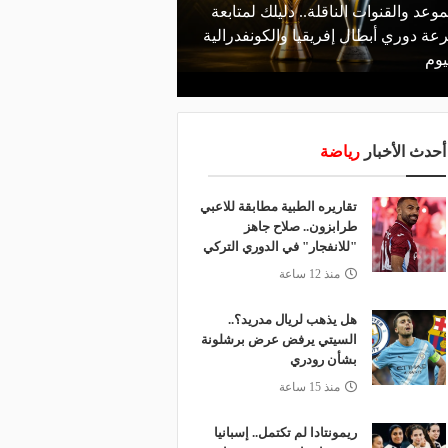
موعد والقنوات الناقلة.. دليلك لمتابعة
منذ يوم
عة دوري أبطال إفريقيا والكونفدرالية
الأهلي يعلن رسميًا رحيل
يوم
رمضان
أحدث الأخبار
رياضة
تقاريره الطبية مطابقة للاعبي
طرابزون.. صلاح جاهز
"للانفجار" في الدوري التركي
منذ 12 ساعة
هل يذهب لريال مدريد؟..
السيتي يرفض عرض برشلونة
بشأن رودري
منذ 15 ساعة
ريمونتادا لم تكتمل.. إسبانيا