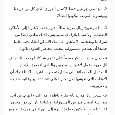
2.- مع تبقي جولتين فقط لإكمال الدوري، لدى كل من فريقنا
وبرشلونة الفرصة ليكونوا أبطالًا.
3.- إذا تم تتويج ريال مدريد بطلاً ، فلن يذهب لاعبونا إلى الأماكن
التقليدية، ولا سيما بلازا دي سيبيليس، لذلك نطلب أيضًا من
شركائنا ومعجبينا، لا تذهبوا إلى تلك الأماكن أيضًا، يجب علينا
جميعا أن نساهم بمسؤولية لتجنب مخاطر العدوى بالوباء.
4.- ريال مدريد يشكر مقدماً على تفهم شركائنا ومعجبينا، تهدف
كل جهود وعمل لاعبينا والمدربين والنادي لتحقيق الإنجاز
المحتمل للقب دائمًا إلى مشاركته مع جماهيرنا ، لكننا ندرك أن
الأوقات التي نعيشها الآن تجبرنا على اتخاذ تدابير وقائية شديدة
و ضرورية .
5.- يشعر ريال مدريد بأنه ملزم باطلاق هذا النداء الهام، من أجل
ممارسة أقصى قدر من المسؤولية، وبقناعة بأن أي فوز محتمل
لفريقنا يجب ألا يكون خطوة كبيرة إلى الوراء في معركة الجميع