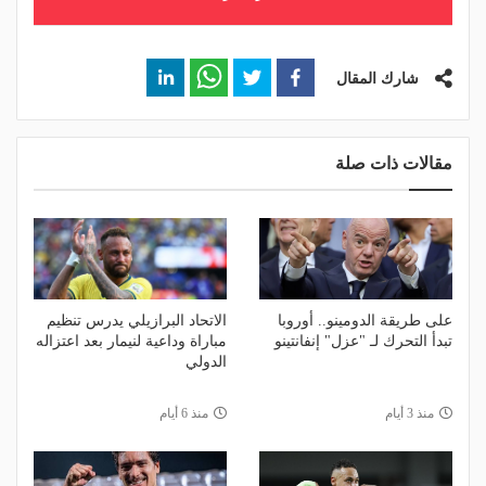
شارك المقال
مقالات ذات صلة
على طريقة الدومينو.. أوروبا
الاتحاد البرازيلي يدرس تنظيم
تبدأ التحرك لـ "عزل" إنفانتينو
مباراة وداعية لنيمار بعد اعتزاله
الدولي
منذ 3 أيام
منذ 6 أيام