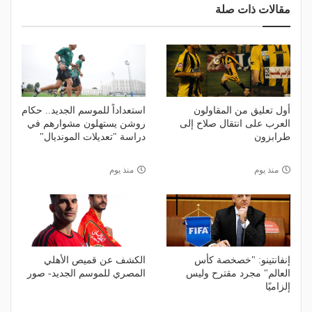
مقالات ذات صلة
أول تعليق من المقاولون
استعداداً للموسم الجديد.. حكام
العرب على انتقال صلاح إلى
روشن يستهلون مشوارهم في
طرابزون
دراسة "تعديلات المونديال"
منذ يوم
منذ يوم
إنفانتينو: "خصخصة كأس
الكشف عن قميص الأهلي
العالم" مجرد مقترح وليس
المصري للموسم الجديد- صور
إلزاميًا