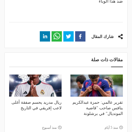
ضد هذا الوباء
شارك المقال
مقالات ذات صلة
تقرير عالمي: حمزة عبدالكريم
ريال مدريد يحسم صفقة أغلى
ينافس صاحب "قاضية
لاعب إفريقي في التاريخ
المونديال" في برشلونة
منذ 5 أيام
منذ أسبوع