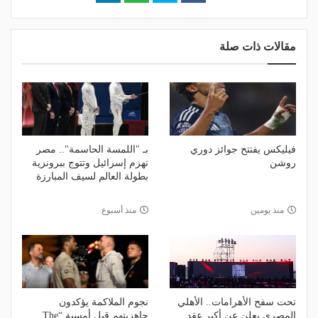
مقالات ذات صلة
فيليكس يفتتح جوائز دوري
بـ "اللمسة الحاسمة".. مصر
روشن
تهزم إسرائيل وتتوج ببرونزية
بطولة العالم لسيف المبارزة
منذ يومين
منذ أسبوع
تحت سفح الأهرامات.. الأهلي
نجوم الملاكمة يؤكدون
المصري يعلن عن أكبر عقد
جاهزيتهم قبل أمسية “The