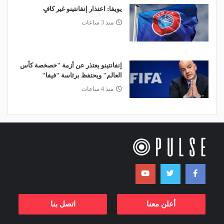
يويفا: اعتذار إنفانتينو غير كافٍ
منذ 3 ساعات
إنفانتينو يعتذر عن أزمة "خصخصة كأس
العالم" ويحتفظ برئاسة "فيفا"
منذ 4 ساعات
أعلن معنا
اتصل بنا