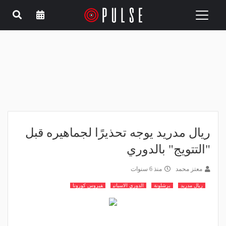
Toggle
navigation
ريال مدريد يوجه تحذيرًا لجماهيره قبل
"التتويج" بالدوري
معتز محمد
منذ 6 سنوات
ريال مدريد
برشلونة
الدوري الاسباني
فيروس كورونا