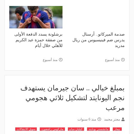
صدمة الميركاتو.. أرسنال
برشلونة يسدد الدفعة الأولى
يدرس ضم فينيسيوس من ريال
من صفقة حمزة عبد الكريم
مدريد
للأهلي خلال أيام
منذ أسبوع
منذ أسبوع
بمبلغ خيالي .. سان جيرمان يستهدف
نجم اليونايتد لتشكيل ثلاثي هجومي
مرعب
معتز محمد
منذ 6 سنوات
نيمار
مانشستر يونايتد
كيليان مبابي
ماركوس راشفورد
سوق الانتقالات