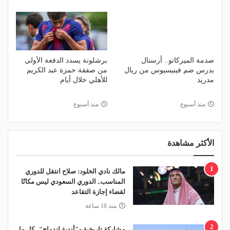
صدمة الميركاتو.. أرسنال
برشلونة يسدد الدفعة الأولى
يدرس ضم فينيسيوس من ريال
من صفقة حمزة عبد الكريم
مدريد
للأهلي خلال أيام
منذ أسبوع
منذ أسبوع
الأكثر مشاهدة
1
مالك نادي الخلود: صلاح انتقل للدوري
المناسب.. الدوري السعودي ليس مكانًا
لقضاء إجازة التقاعد
منذ 16 ساعة
2
مشاركة تاريخية و"أندية اندماج".. كل ما