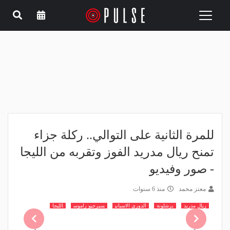
Toggle
navigation
للمرة الثانية على التوالي.. ركلة جزاء
تمنح ريال مدريد الفوز وتقربه من الليجا
- صور وفيديو
معتز محمد
منذ 6 سنوات
ريال مدريد
برشلونة
الدوري الاسباني
سيرجيو راموس
الليجا