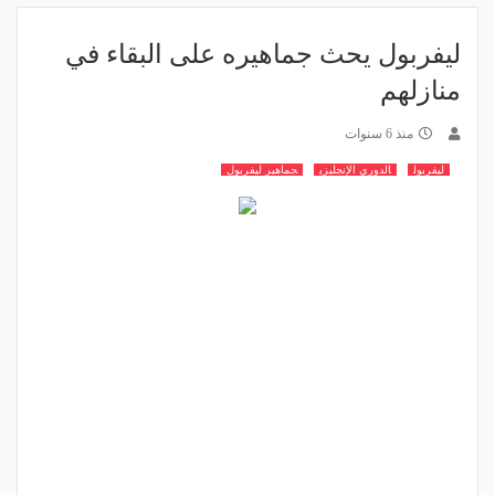
ليفربول يحث جماهيره على البقاء في
منازلهم
منذ 6 سنوات
ليفربول
الدوري الإنجليزي
جماهير ليفربول