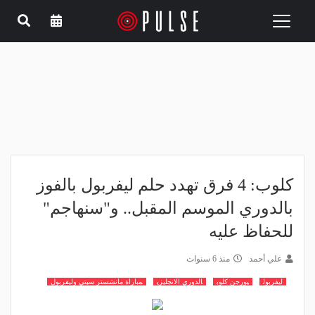
Toggle
navigation
كلوب: 4 فرق تهدد حلم ليفربول بالفوز
بالدوري الموسم المقبل.. و"سنهاجم"
للحفاظ عليه
علي أحمد
منذ 6 سنوات
ليفربول
يورجن كلوب
الدوري الانجليزي
مباراة مانشستر سيتي وليفربول