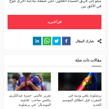
ميلو إلى فريق السيدة العجوز، لكن صفقة تبادلية أخرى تلوح
في الأفق بين
اقرأ المزيد
شارك المقال
مقالات ذات صلة
برشلونة يلغي وديته في
تقرير عالمي: حمزة عبدالكريم
المغرب قبل انطلاق الموسم
ينافس صاحب "قاضية
الجديد
المونديال" في برشلونة