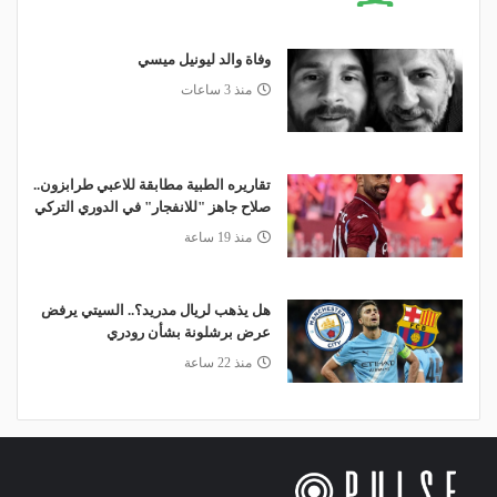
وفاة والد ليونيل ميسي
منذ 3 ساعات
تقاريره الطبية مطابقة للاعبي طرابزون..
صلاح جاهز "للانفجار" في الدوري التركي
منذ 19 ساعة
هل يذهب لريال مدريد؟.. السيتي يرفض
عرض برشلونة بشأن رودري
منذ 22 ساعة