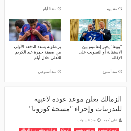
منذ يوم
منذ 6 أيام
"يويفا" يخير إنفانتينو بين
برشلونة يسدد الدفعة الأولى
الاستقالة أو التصويت على
من صفقة حمزة عبد الكريم
الإقالة
للأهلي خلال أيام
منذ أسبوع
منذ أسبوعين
الزمالك يعلن موعد عودة لاعبيه
للتدريبات وإجراء "مسحة كورونا"
علي أحمد
منذ 6 سنوات
الدوري المصري
مرتضى منصور
الزمالك
قرارات مجلس ادارة الزمالك