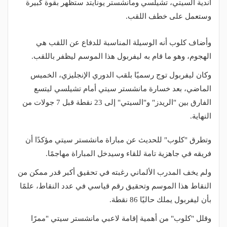
أندية السيتي، تشيلسي ومانشستر يونايتد ستظهر بقوة كبيرة
وستعمل على خطف اللقب.
وأضاف كلوب أنه الوسيلة المناسبة للدفاع عن اللقب هي
الهجوم، وهو ما قام به ليفربول هذا الموسم ليظفر باللقب.
وكان ليفربول توج رسميًا بلقب الدوري الإنجليزي، الخميس
الماضي، بعد خسارة مانشستر سيتي أمام تشيلسي ليتسع
الفارق بين "الريدز" و"السيتي" إلى 23 نقطة قبل 7 جولات من
النهاية.
وتطرق "كلوب" للحديث عن مباراة مانشستر سيتي مؤكدًا أن
فريقه في جاهزية تامة للقاء وسيدخل المباراة مهاجمًا.
ولم يخف المدرب الألماني رغبته في تحقيق أكبر قدر ممكن من
النقاط هذا الموسم وتحقيق رقم قياسي في عدد النقاط، علمًا
بأن ليفربول يملك حاليًا 86 نقطة.
وقلل "كلوب" من أهمية إقامة لاعبي مانشستر سيتي "ممرًا