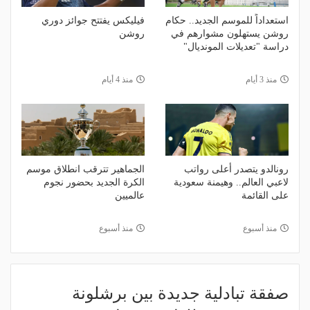
استعداداً للموسم الجديد.. حكام
فيليكس يفتتح جوائز دوري
روشن يستهلون مشوارهم في
روشن
دراسة "تعديلات المونديال"
منذ 3 أيام
منذ 4 أيام
رونالدو يتصدر أعلى رواتب
الجماهير تترقب انطلاق موسم
لاعبي العالم.. وهيمنة سعودية
الكرة الجديد بحضور نجوم
على القائمة
عالميين
منذ أسبوع
منذ أسبوع
صفقة تبادلية جديدة بين برشلونة