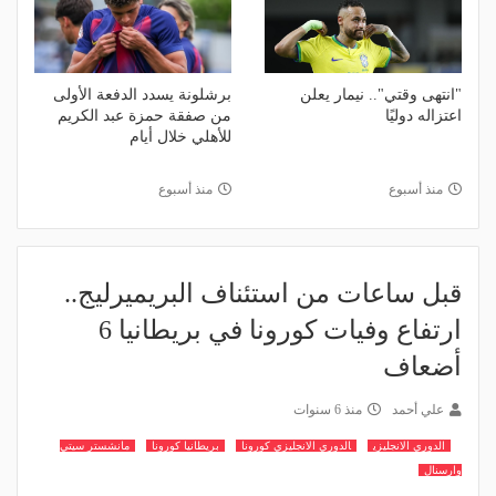
"انتهى وقتي".. نيمار يعلن
برشلونة يسدد الدفعة الأولى
اعتزاله دوليًا
من صفقة حمزة عبد الكريم
للأهلي خلال أيام
منذ أسبوع
منذ أسبوع
قبل ساعات من استئناف البريميرليج..
ارتفاع وفيات كورونا في بريطانيا 6
أضعاف
علي أحمد
منذ 6 سنوات
الدوري الانجليزي
الدوري الانجليزي كورونا
بريطانيا كورونا
مانشستر سيتي
وارسنال