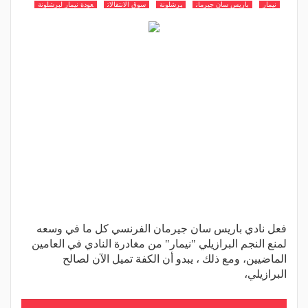
نيمار
باريس سان جيرمان
برشلونة
سوق الانتقالات
عودة نيمار لبرشلونة
فعل نادي باريس سان جيرمان الفرنسي كل ما في وسعه
لمنع النجم البرازيلي "نيمار" من مغادرة النادي في العامين
الماضيين، ومع ذلك ، يبدو أن الكفة تميل الآن لصالح
البرازيلي،