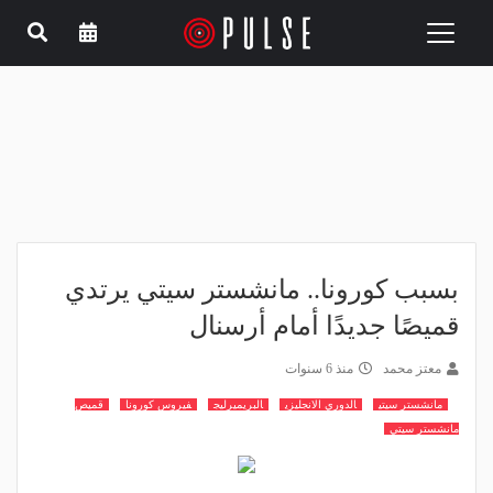
Toggle
navigation
بسبب كورونا.. مانشستر سيتي يرتدي
قميصًا جديدًا أمام أرسنال
معتز محمد
منذ 6 سنوات
مانشستر سيتي
الدوري الانجليزي
البريميرليج
فيروس كورونا
قميص
مانشستر سيتي