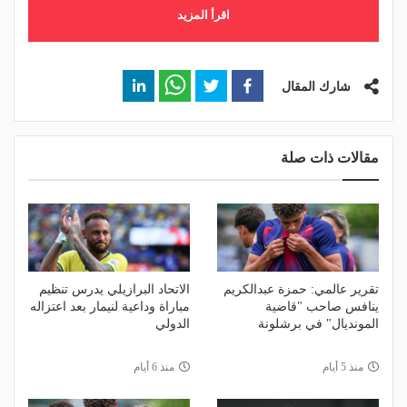
اقرأ المزيد
شارك المقال
مقالات ذات صلة
تقرير عالمي: حمزة عبدالكريم
الاتحاد البرازيلي يدرس تنظيم
ينافس صاحب "قاضية
مباراة وداعية لنيمار بعد اعتزاله
المونديال" في برشلونة
الدولي
منذ 5 أيام
منذ 6 أيام