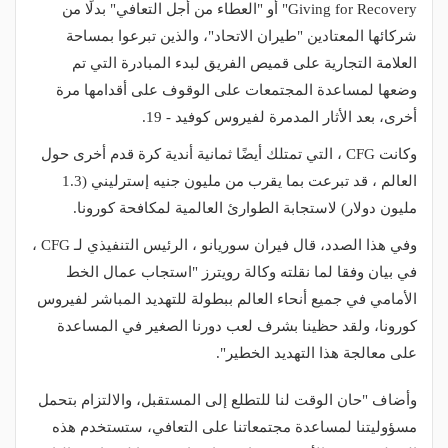
Giving for Recovery" أو "العطاء من أجل التعافي" بدلًا من
شركائها المعتادين "طيران الاتحاد"، والذين تبرعوا بمساحة
العلامة التجارية على قميص الفريق لبدء المبادرة التي تم
وضعها لمساعدة المجتمعات على الوقوف على أقدامها مرة
أخرى، بعد الأثار المدمرة لفيروس كوفيد - 19.
وكانت CFG ، التي تمتلك أيضًا ثمانية أندية كرة قدم أخرى حول
العالم ، قد تبرعت بما يقرب من مليون جنيه إسترليني (1.3
مليون دولار) لاستجابة الطوارئ العالمية لمكافحة كورونا.
وفي هذا الصدد، قال فيران سوريانو ، الرئيس التنفيذي لـ CFG ،
في بيان وفقا لما نقلته وكالة رويترز "استجاب عمال الخط
الأمامي في جميع أنحاء العالم ببطولة للتهديد المباشر لفيروس
كورونا، ولقد حظينا بشرف لعب دورنا الصغير في المساعدة
على معالجة هذا التهديد الخطير".
وأضاف "حان الوقت لنا للتطلع إلى المستقبل، والالتزام بتحمل
مسؤوليتنا لمساعدة مجتمعاتنا على التعافي، ستستخدم هذه