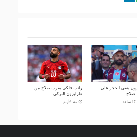
ون ينفي الحجز على
راتب فلكي يقرب صلاح من
 صلاح
طرابزون التركي
اعة
منذ 6 أيام