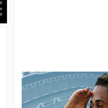
ال
منذ 14 ساعة
 محمد علي بن
هل يذهب لريال مدريد؟.. السيتي يرفض
قر
عرض برشلونة بشأن رودري
ال