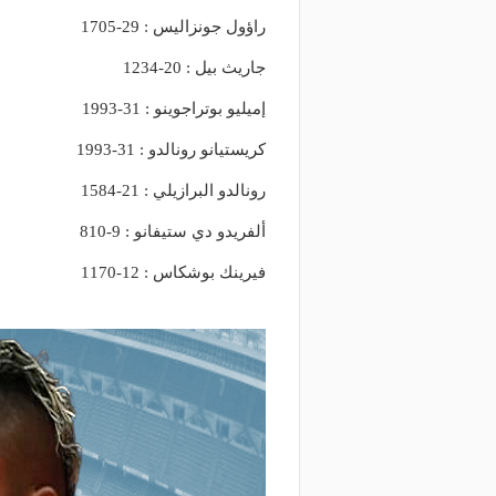
وعد والقنوات الناقلة.. دليلك لمتابعة
منذ يوم
راؤول جونزاليس : 29-1705
عة دوري أبطال إفريقيا والكونفدرالية
الأهلي يعلن رسميًا رحيل
وم
رمضان
جاريث بيل : 20-1234
إميليو بوتراجوينو : 31-1993
كريستيانو رونالدو : 31-1993
رونالدو البرازيلي : 21-1584
ألفريدو دي ستيفانو : 9-810
فيرينك بوشكاس : 12-1170