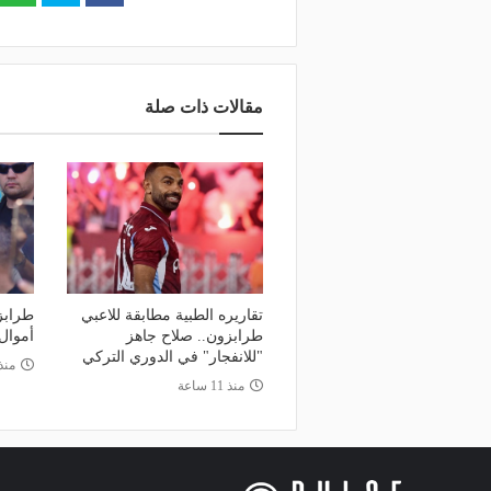
مقالات ذات صلة
تقاريره الطبية مطابقة للاعبي
طرابز
طرابزون.. صلاح جاهز
أموال
"للانفجار" في الدوري التركي
منذ 17 س
منذ 11 ساعة