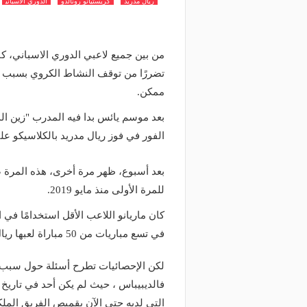
ريال مدريد
كريستيانو رونالدو
الدوري الاسباني
من بين جميع لاعبي الدوري الاسباني، كا
تضررًا من توقف النشاط الكروي بسبب ج
ممكن.
بعد موسم يائس بدا فيه المدرب "زين ا
الفور في فوز ريال مدريد بالكلاسيكو ع
بعد أسبوع، ظهر مرة أخرى، هذه المرة ض
للمرة الأولى منذ مايو 2019.
في تسع مباريات من 50 مباراة لعبها ريال مدريد.
لكن الإحصائيات تطرح أسئلة حول سبب ذل
فالديبيباس ، حيث لم يكن أحد في تاريخ
التي لديه حتى الآن بقميص الفريق المل