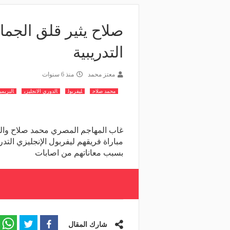
صلاح يثير قلق الجماه
التدريبية
معتز محمد
منذ 6 سنوات
محمد صلاح
ليفربول
الدوري الانجليزي
البريمي
غاب المهاجم المصري محمد صلاح وال
مباراة فريقهم ليفربول الإنجليزي التدر
بسبب معاناتهم من اصابات
شارك المقال