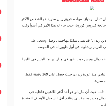
ماريانو دياز
هدف ماريانو في برشلونة
ن "ماريانو دياز" مهاجم فريق ريال مدريد هو الشخص الأكثر
ائحة فيروس كورونا، حيث جاء له هذا الأمر في أسوأ وقت
لدين زيدان" قد نسى تمامًا مهاجمه ، وصل وسجل على
لى الغريم برشلونة في أول ظهور له في الموسم.
د ريال بيتيس حيث ظهر في مباريتين متتاليتين في الليجا
كان ماريانو اللاعب الأقل استخدامًا في النادي منذ عودة زيدان، حيث حصل على 269 دقيقة فقط
ك، حيث أن ماريانو هو أحد أكثر اللاعبين فاعلية في
 ريال مدريد بحاجة إلى دقائق أقل لتسجيل الأهداف العشرة
كي.