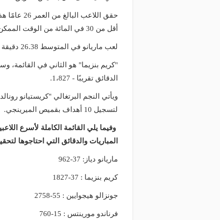
أقل من 30 في المائة من الوقت الممكن.
لعب ماريانو في المتوسط 26.38 دقيقة لكل مباراة، وسجل 10 مرات.
الدقائق تقريبًا - 1،827.
لتسجيل 10 أهداف بقميص الميرينجي.
المباريات والدقائق التي احتاجوها لتحقي
ماريانو دياز: 37-962
كريم بنزيما : 37-1827
جونزالو هيجوايين : 55-2758
فرناندو مورينتس : 15-760
منذ يومين