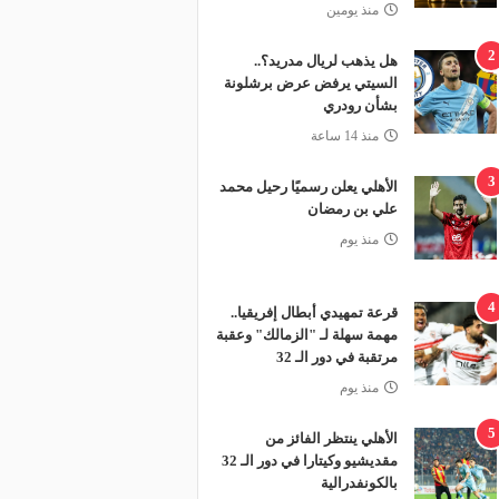
منذ يومين
2
هل يذهب لريال مدريد؟..
السيتي يرفض عرض برشلونة
بشأن رودري
منذ 14 ساعة
3
الأهلي يعلن رسميًا رحيل محمد
علي بن رمضان
منذ يوم
4
قرعة تمهيدي أبطال إفريقيا..
مهمة سهلة لـ "الزمالك" وعقبة
مرتقبة في دور الـ 32
منذ يوم
5
الأهلي ينتظر الفائز من
مقديشيو وكيتارا في دور الـ 32
بالكونفدرالية