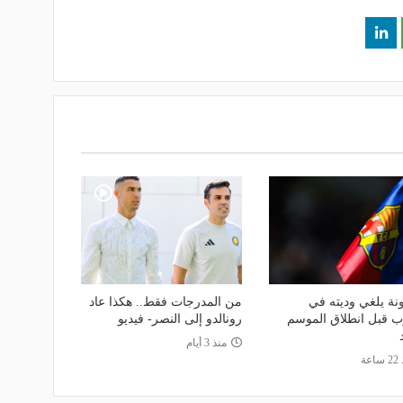
نة يلغي وديته في
من المدرجات فقط.. هكذا عاد
ب قبل انطلاق الموسم
رونالدو إلى النصر- فيديو
منذ 3 أيام
اعة