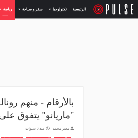
(current)
(current)
الرئيسية
تكنولوجيا
سفر و سياحة
رياضة
بالأرقام - منهم رونال
"ماريانو" يتفوق على
معتز محمد
منذ 6 سنوات