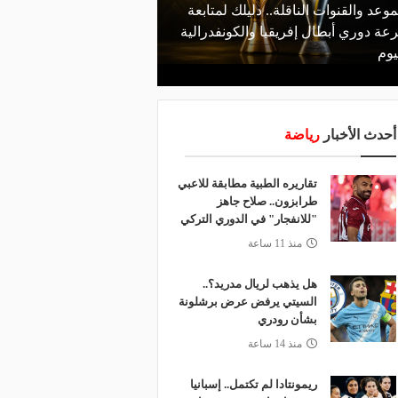
موعد والقنوات الناقلة.. دليلك لمتابعة
منذ يوم
عة دوري أبطال إفريقيا والكونفدرالية
الأهلي يعلن رسميًا رحيل
يوم
رمضان
أحدث الأخبار
رياضة
تقاريره الطبية مطابقة للاعبي
طرابزون.. صلاح جاهز
"للانفجار" في الدوري التركي
منذ 11 ساعة
هل يذهب لريال مدريد؟..
السيتي يرفض عرض برشلونة
بشأن رودري
منذ 14 ساعة
ريمونتادا لم تكتمل.. إسبانيا