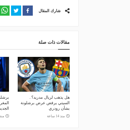
شارك المقال
مقالات ذات صلة
هل يذهب لريال مدريد؟..
برشلو
السيتي يرفض عرض برشلونة
المغر
بشأن رودري
الجديد
منذ 14 ساعة
منذ 22 س