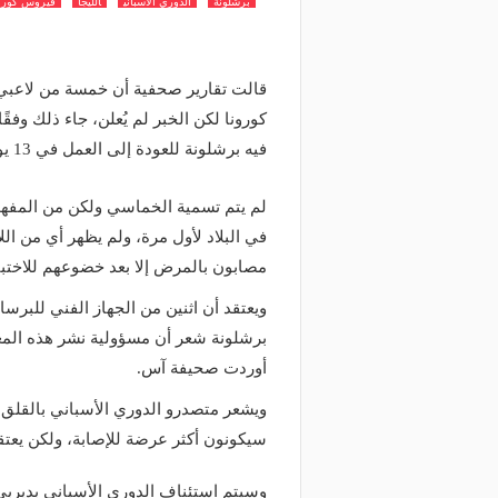
برشلونة
الدوري الاسباني
الليجا
فيروس كورو
قالت تقارير صحفية أن خمسة من لاعبي 
فيه برشلونة للعودة إلى العمل في 13 يونيو الجاري.
لم يتم تسمية الخماسي ولكن من المفهوم 
في البلاد لأول مرة، ولم يظهر أي من ال
مصابون بالمرض إلا بعد خضوعهم للاختبا
ويعتقد أن اثنين من الجهاز الفني للبرسا 
برشلونة شعر أن مسؤولية نشر هذه المع
أوردت صحيفة آس.
ويشعر متصدرو الدوري الأسباني بالقلق 
سيكونون أكثر عرضة للإصابة، ولكن يعتقد