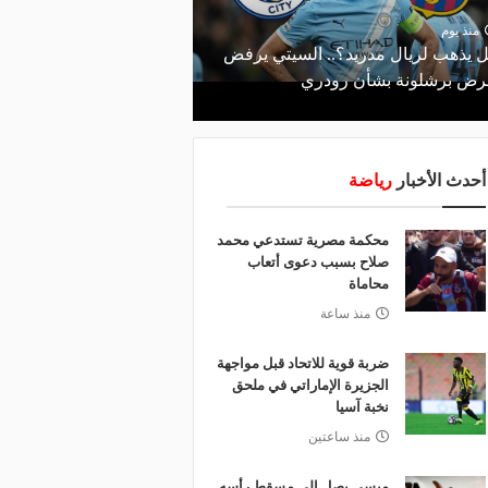
منذ 20 ساعة
صانع المجد ومسبب الأزم
منذ يوم
 يذهب لريال مدريد؟.. السيتي يرفض
والد ميسي إمبراطورية نج
ض برشلونة بشأن رودري
والمحاكم؟
أحدث الأخبار
رياضة
محكمة مصرية تستدعي محمد
صلاح بسبب دعوى أتعاب
محاماة
منذ ساعة
ضربة قوية للاتحاد قبل مواجهة
الجزيرة الإماراتي في ملحق
نخبة آسيا
منذ ساعتين
ميسي يصل إلى مسقط رأسه