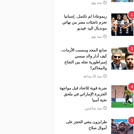
منذ يوم
2
ريمونتادا لم تكتمل.. إسبانيا
تحرم ناشئات مصر من نهائي
مونديال اليد- فيديو
منذ يوم
3
صانع المجد ومسبب الأزمات..
كيف أدار والد ميسي
إمبراطورية نجله بين النجاح
والمحاكم؟
منذ 20 ساعة
4
ضربة قوية للاتحاد قبل مواجهة
الجزيرة الإماراتي في ملحق
نخبة آسيا
منذ ساعتين
5
طرابزون ينفي الحجز على
أموال صلاح