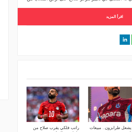
اقرأ المزيد
يشعل طرابزون.. مبيعات
راتب فلكي يقرب صلاح من