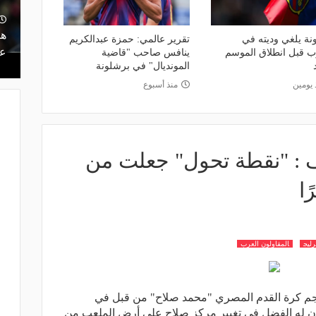
ت.. كيف أدار
منذ يوم
ه بين النجاح
ريمونتادا لم تكتمل.. إسبانيا تحرم ناشئات
هل
نة يلغي وديته في
تقرير عالمي: حمزة عبدالكريم
مصر من نهائي مونديال اليد- فيديو
عر
ب قبل انطلاق الموسم
ينافس صاحب "قاضية
المونديال" في برشلونة
 يومين
منذ أسبوع
 : "نقطة تحول" جعلت من
ًا
رليج
المقاولون العرب
م كرة القدم المصري "محمد صلاح" من قبل في
 كان له الفضل في تغيير مركز صلاح على أرض الملعب من