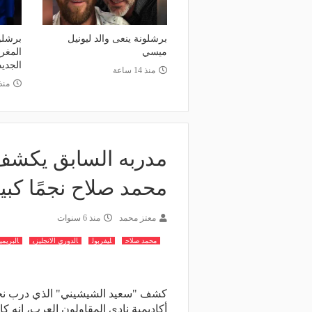
منذ 20 ساعة
صانع المجد ومسبب الأزما
منذ يوم
 يذهب لريال مدريد؟.. السيتي يرفض
والد ميسي إمبراطورية نجل
برشلونة ينعى والد ليونيل
برشلو
ض برشلونة بشأن رودري
والمحاكم؟
ميسي
المغر
الجديد
منذ 14 ساعة
منذ
مدربه السابق يكشف
محمد صلاح نجمًا كبير
معتز محمد
منذ 6 سنوات
محمد صلاح
ليفربول
الدوري الانجليزي
البريمي
كشف "سعيد الشيشيني" الذي درب نج
أكاديمية نادي المقاولون العرب، انه