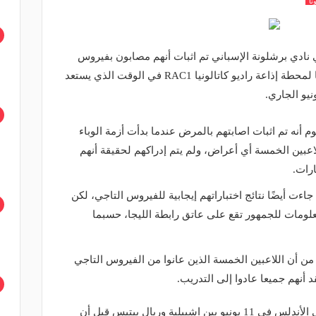
نا
نادي برشلونة الإسباني تم اثبات أنهم مصابون بفيروس
كورونا لكن الخبر لم يُعلن، جاء ذلك وفقًا لمحطة إذاعة راديو كاتالونيا RAC1 في الوقت الذي يستعد
أنه تم اثبات اصابتهم بالمرض عندما بدأت أزمة الوباء
لاعبين الخمسة أي أعراض، ولم يتم إدراكهم لحقيقة أنهم
رات.
جاءت أيضًا نتائج اختباراتهم إيجابية للفيروس التاجي، لكن
لومات للجمهور تقع على عاتق رابطة الليجا، حسبما
من أن اللاعبين الخمسة الذين عانوا من الفيروس التاجي
 أنهم جميعا عادوا إلى التدريب.
وسيتم استئناف الدوري الأسباني بديربي الأندلس في 11 يونيو بين اشبيلية وريال بيتيس قبل أن