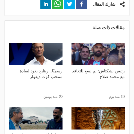
شارك المقال
مقالات ذات صلة
رئيس بشكتاش: لم نسع للتعاقد
رسميًا.. رينارد يعود لقيادة
مع محمد صلاح
منتخب كوت ديفوار
منذ يوم
منذ يومين