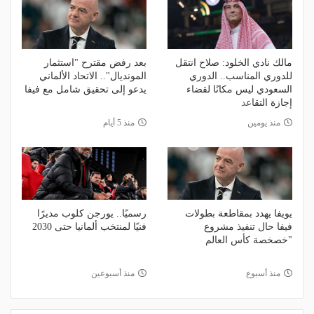
مالك نادي الخلود: صلاح انتقل
بعد رفض مقترح "استثمار
للدوري المناسب.. الدوري
المونديال".. الاتحاد الألماني
السعودي ليس مكانًا لقضاء
يدعو إلى تحقيق شامل مع فيفا
إجازة التقاعد
منذ يومين
منذ 5 أيام
يويفا يهدد بمقاطعة بطولات
رسميًا.. يورجن كلوب مديرًا
فيفا حال تنفيذ مشروع
فنيًا لمنتخب ألمانيا حتى 2030
"خصخصة كأس العالم
منذ أسبوع
منذ أسبوعين