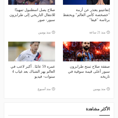
إنفانتينو يعتذر عن أزمة
صلاح يصل اسطنبول تمهيدًا
"خصخصة كأس العالم" ويحتفظ
للانتقال التاريخي إلى طرابزون
برئاسة "فيفا"
سبور- صور
منذ 21 ساعة
منذ يومين
صفقة صلاح تمنح طرابزون
عمره 59 عامًا.. أكبر لاعب في
سبور أعلى قيمة سوقية في
العالم يهز الشباك بعد غياب 4
تاريخه
سنوات- فيديو
منذ يومين
منذ أسبوع
الأكثر مشاهدة