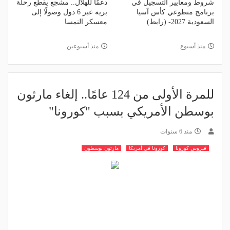
شروط ومعايير التسجيل في
دعمًا للهلال.. مشجع يقطع رحلة
برنامج متطوعي كأس آسيا
برية عبر 6 دول وصولًا إلى
السعودية 2027- (رابط)
معسكر النمسا
منذ أسبوع
منذ أسبوعين
للمرة الأولى من 124 عامًا.. إلغاء مارثون
بوسطن الأمريكي بسبب "كورونا"
منذ 6 سنوات
فيروس كورونا
كورونا في أمريكا
مارثون بوسطون