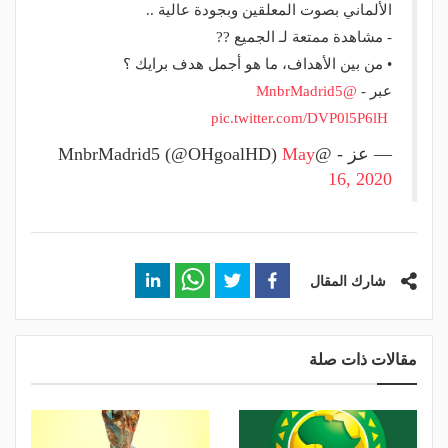
الألماني بصوت المعلقين وبجودة عالية ..
- مشاهدة ممتعة لـ الجميع ??
• من بين الأهداف، ما هو أجمل هدف برايك ؟
عبر -
@MnbrMadrid5
pic.twitter.com/DVP0l5P6lH
⁩
— عز - @MnbrMadrid5 (@OHgoalHD)
May
16, 2020
شارك المقال
مقالات ذات صلة