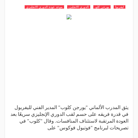
ليفربول
يورجن كلوب
الدوري الانجليزي
موعد عودة الدوري الانجليزي
يثق المدرب الألماني "يورجن كلوب" المدير الفني لليفربول
في قدرة فريقه على حسم لقب الدوري الإنجليزي سريعًا بعد
العودة المرتقبة لاستئناف المنافسات. وقال "كلوب" في
تصريحات لبرنامج "فوتبول فوكوس" على