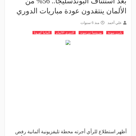
بعد استئناف البوندسليجا.. 56% من
الألمان ينتقدون عودة مباريات الدوري
علي أحمد
منذ 6 سنوات
بايرن ميونخ
بوروسيا دورتموند
الدوري الالماني
المانيا كورونا
أظهر استطلاع للرأي أجرته محطة تليفزيونية ألمانية رفض