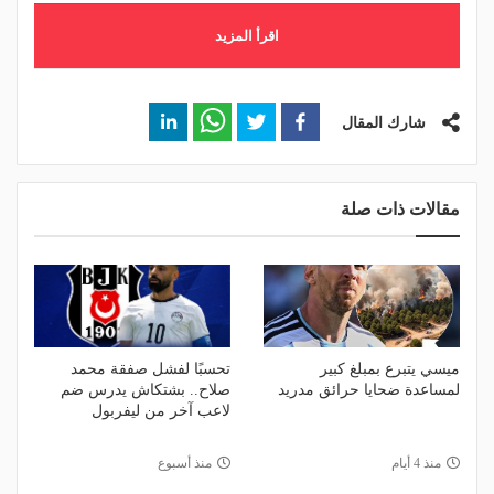
اقرأ المزيد
شارك المقال
مقالات ذات صلة
ميسي يتبرع بمبلغ كبير
تحسبًا لفشل صفقة محمد
لمساعدة ضحايا حرائق مدريد
صلاح.. بشتكاش يدرس ضم
لاعب آخر من ليفربول
منذ 4 أيام
منذ أسبوع