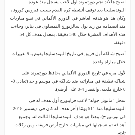
أصبح هالاند نجم دورتموند أول لاعب يسجل منذ عودة
البوندسليجا بعد توقف أنشطة كرة القدم بسبب فيروس كورونا،
وكان هذا هو هدفه العاشر في الدوري الألماني في تسع مباريات
منذ انضمامه من ريد بول سالزبورج النمساوي في يناير، وجاءت
هذه الأهداف العشرة خلال 540 دقيقة، بمعدل هدف كل 54
دقيقة.
أصبح شالكه أول فريق في تاريخ البوندسليجا يقوم بـ 5 تغييرات
خلال مباراة واحدة.
لأول مرة في تاريخ الدوري الألماني ،حافظ دورتموند على
شباكه نظيفة في مباراتيه ضد شالكه في موسم واحد (تعادل 0-
0 خارج ملعبه، وانتصار 4-0 على أرضه).
سجل "مانويل جولد" لاعب فرايبورج أول هدف له في
البوندسليجا منذ 511 يومًا (أخر هدف له كان في ديسمبر 2018
في نورنبيرج)، وهذا هو هدف البوندسليجا الثالث له، وجميع
أهدافه تم تسجيلها في مباريات خارج أرض فريقه، ومن ركلات
ثابتة.