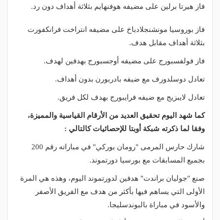
فاز هيرتا برلين على مضيفه هوفنهايم بثلاثة أهداف دون رد.
فاز بوروسيا مونشنجلادباخ على مضيفه انتراخت فرانكفورت
بثلاثة أهداف مقابل هدف.
فاز فولفسبورج على مضيفه أوجسبورج بهدفين لهدف.
تعادل دوسلدورف مع ضيفه بادربورن بدون أهداف.
تعادل لايبزيج مع ضيفه فرايبورج بهدف لكل فريق.
كما شهد اليوم تحقيق العديد من الأرقام القياسية والمميزة،
وفقا لما ذكرته شبكة أوبتا للإحصائيات كالتالي :
شارك حارس المرمى "رومان بوركي" في مباراته رقم 200
بجميع المسابقات مع بورسيا دورتموند.
صنع "جوليان براندت" هدفين لدورتموند اليوم، وهذه هي المرة
الأولى التي يساهم فيها بأكثر من هدف مع الفريق الأصفر
والأسود في مباراة بالبوندسليجا.