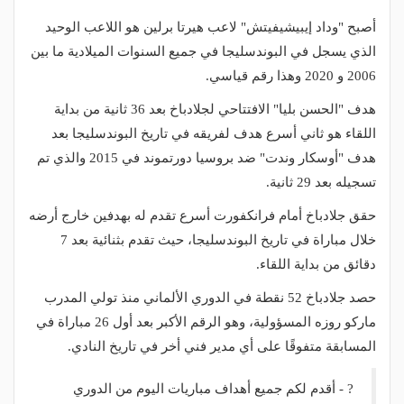
أصبح "وداد إيبيشيفيتش" لاعب هيرتا برلين هو اللاعب الوحيد
الذي يسجل في البوندسليجا في جميع السنوات الميلادية ما بين
2006 و 2020 وهذا رقم قياسي.
هدف "الحسن بليا" الافتتاحي لجلادباخ بعد 36 ثانية من بداية
اللقاء هو ثاني أسرع هدف لفريقه في تاريخ البوندسليجا بعد
هدف "أوسكار وندت" ضد بروسيا دورتموند في 2015 والذي تم
تسجيله بعد 29 ثانية.
حقق جلادباخ أمام فرانكفورت أسرع تقدم له بهدفين خارج أرضه
خلال مباراة في تاريخ البوندسليجا، حيث تقدم بثنائية بعد 7
دقائق من بداية اللقاء.
حصد جلادباخ 52 نقطة في الدوري الألماني منذ تولي المدرب
ماركو روزه المسؤولية، وهو الرقم الأكبر بعد أول 26 مباراة في
المسابقة متفوقًا على أي مدير فني أخر في تاريخ النادي.
? - أقدم لكم جميع أهداف مباريات اليوم من الدوري