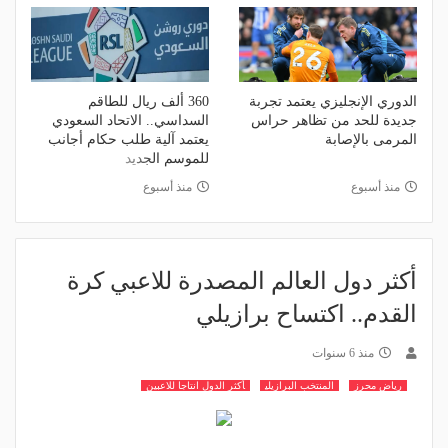
الدوري الإنجليزي يعتمد تجربة
360 ألف ريال للطاقم
جديدة للحد من تظاهر حراس
السداسي.. الاتحاد السعودي
المرمى بالإصابة
يعتمد آلية طلب حكام أجانب
للموسم الجديد
منذ أسبوع
منذ أسبوع
أكثر دول العالم المصدرة للاعبي كرة
القدم.. اكتساح برازيلي
منذ 6 سنوات
رياض محرز
المنتخب البرازيلي
أكثر الدول انتاجا للاعبين