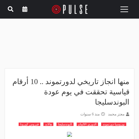
Toggle
navigation
منها انجاز تاريخي لدورتموند .. 10 أرقام
قياسية تحققت في يوم عودة
البوندسليجا
معتز محمد
منذ 6 سنوات
بوروسيا دورتموند
الدوري الالماني
البوندسليجا
هالاند
فيروس كورونا