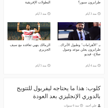
طرابزون سبور؟
البطولات الإفريقية
منذ 3 أيام
منذ 3 أيام
بـ "الأهرامات" وطبول الأتراك..
الزمالك ينهي تعاقده مع سيف
طرابزون يعلن موعد وصول
الجزيري
صلاح- فيديو
منذ 4 أيام
منذ 5 أيام
كلوب: هذا ما يحتاجه ليفربول للتتويج
بالدوري الإنجليزي بعد العودة
علي أحمد
منذ 6 سنوات