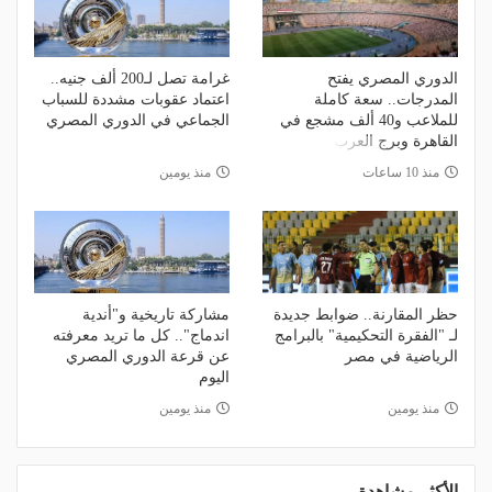
الدوري المصري يفتح
غرامة تصل لـ200 ألف جنيه..
المدرجات.. سعة كاملة
اعتماد عقوبات مشددة للسباب
للملاعب و40 ألف مشجع في
الجماعي في الدوري المصري
القاهرة وبرج العرب
منذ 10 ساعات
منذ يومين
حظر المقارنة.. ضوابط جديدة
مشاركة تاريخية و"أندية
لـ "الفقرة التحكيمية" بالبرامج
اندماج".. كل ما تريد معرفته
الرياضية في مصر
عن قرعة الدوري المصري
اليوم
منذ يومين
منذ يومين
الأكثر مشاهدة