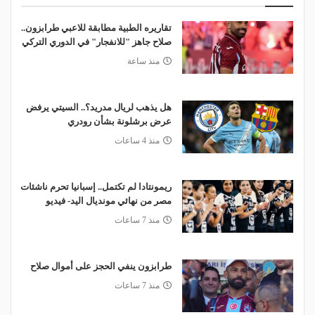
تقاريره الطبية مطابقة للاعبي طرابزون..
صلاح جاهز "للانفجار" في الدوري التركي
منذ ساعة
هل يذهب لريال مدريد؟.. السيتي يرفض
عرض برشلونة بشأن رودري
منذ 4 ساعات
ريمونتادا لم تكتمل.. إسبانيا تحرم ناشئات
مصر من نهائي مونديال اليد- فيديو
منذ 7 ساعات
طرابزون ينفي الحجز على أموال صلاح
منذ 7 ساعات