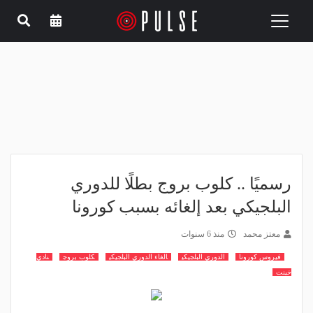
Toggle
navigation
رسميًا .. كلوب بروج بطلًا للدوري
البلجيكي بعد إلغائه بسبب كورونا
معتز محمد
منذ 6 سنوات
فيروس كورونا
الدوري البلجيكي
الغاء الدوري البلجيكي
كلوب بروج
نادي
خينت