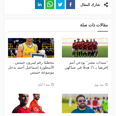
شارك المقال
مقالات ذات صلة
"سيدات مصر" يودعن أمم
محطمًا رقم ليبرون جيمس..
إفريقيا بـ 15 هدفًا في شباكهن
الأسطورة إسماعيل أحمد يدخل
موسوعة جينيس
منذ يوم
منذ 3 أيام