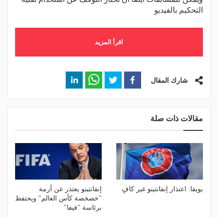
التحكيم بالفيديو
اقرأ المزيد
شارك المقال
مقالات ذات صلة
يويفا: اعتذار إنفانتينو غير كافٍ
إنفانتينو يعتذر عن أزمة
"خصخصة كأس العالم" ويحتفظ
برئاسة "فيفا"