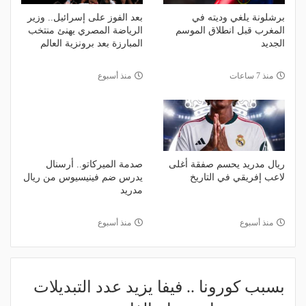
برشلونة يلغي وديته في
بعد الفوز على إسرائيل.. وزير
المغرب قبل انطلاق الموسم
الرياضة المصري يهنئ منتخب
الجديد
المبارزة بعد برونزية العالم
منذ 7 ساعات
منذ أسبوع
ريال مدريد يحسم صفقة أغلى
صدمة الميركاتو.. أرسنال
لاعب إفريقي في التاريخ
يدرس ضم فينيسيوس من ريال
مدريد
منذ أسبوع
منذ أسبوع
بسبب كورونا .. فيفا يزيد عدد التبديلات