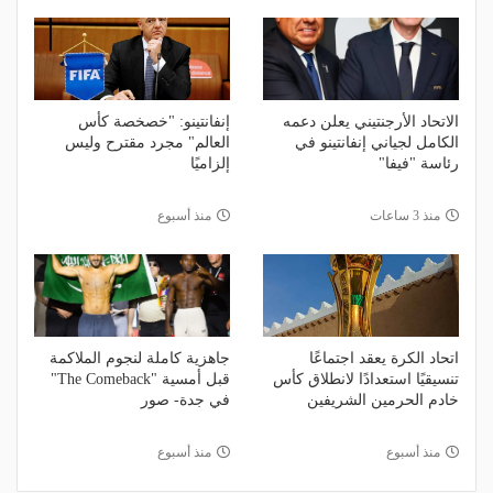
الاتحاد الأرجنتيني يعلن دعمه
إنفانتينو: "خصخصة كأس
الكامل لجياني إنفانتينو في
العالم" مجرد مقترح وليس
رئاسة "فيفا"
إلزاميًا
منذ 3 ساعات
منذ أسبوع
اتحاد الكرة يعقد اجتماعًا
جاهزية كاملة لنجوم الملاكمة
تنسيقيًا استعدادًا لانطلاق كأس
قبل أمسية "The Comeback"
خادم الحرمين الشريفين
في جدة- صور
منذ أسبوع
منذ أسبوع