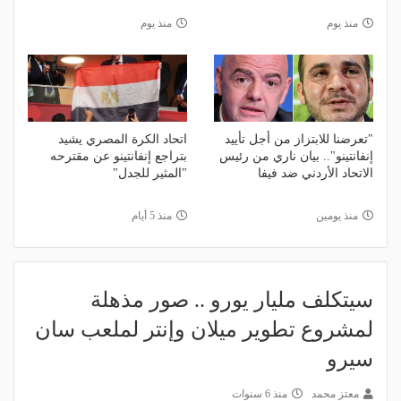
منذ يوم
منذ يوم
"تعرضنا للابتزاز من أجل تأييد
اتحاد الكرة المصري يشيد
إنفانتينو".. بيان ناري من رئيس
بتراجع إنفانتينو عن مقترحه
الاتحاد الأردني ضد فيفا
"المثير للجدل"
منذ يومين
منذ 5 أيام
سيتكلف مليار يورو .. صور مذهلة
لمشروع تطوير ميلان وإنتر لملعب سان
سيرو
معتز محمد
منذ 6 سنوات