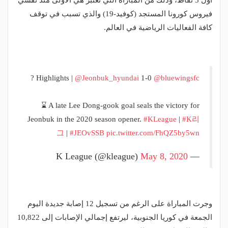
أول 3 نقاط، وذلك من المباراة التي تعتبر هي الأولى منذ تفشي
فيروس كورونا المستجد (كوفيد-19) والذي تسبب في توقف
كافة الفعاليات الرياضية في العالم.
? Highlights |
@Jeonbuk_hyundai
1-0
@bluewingsfc
⌛️ A late Lee Dong-gook goal seals the victory for
Jeonbuk in the 2020 season opener.
#KLeague
|
#K리
그
|
#JEOvSSB
pic.twitter.com/FhQZ5by5wn
May 8, 2020
— K League (@kleague)
وجرت المباراة على الرغم من تسجيل 12 إصابة جديدة اليوم
الجمعة في كوريا الجنوبية، ليرتفع إجمالي الإصابات إلى 10,822