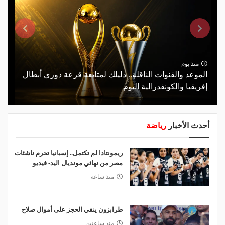
منذ يوم
الموعد والقنوات الناقلة.. دليلك لمتابعة قرعة دوري أبطال
إفريقيا والكونفدرالية اليوم
أحدث الأخبار
رياضة
ريمونتادا لم تكتمل.. إسبانيا تحرم ناشئات
مصر من نهائي مونديال اليد- فيديو
منذ ساعة
طرابزون ينفي الحجز على أموال صلاح
منذ ساعتين