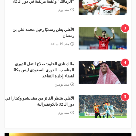
"الزمالك" وعقبة مرتقبة في دور الـ 32
منذ يوم
3
الأهلي يعلن رسميًا رحيل محمد علي بن
رمضان
منذ 19 ساعة
4
مالك نادي الخلود: صلاح انتقل للدوري
المناسب.. الدوري السعودي ليس مكانًا
لقضاء إجازة التقاعد
منذ يومين
5
الأهلي ينتظر الفائز من مقديشيو وكيتارا في
دور الـ 32 بالكونفدرالية
منذ يوم