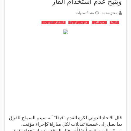
ويتيح عدم استخدام الفار
معتز محمد
منذ 6 سنوات
الفيفا
تقنية الفار
فيروس كورونا
استئناف الدوريات
قال الاتحاد الدولي لكرة القدم "فيفا" أنه سيتم السماح للفرق
بما يصل إلى خمسة تبديلات لكل مباراة كإجراء مؤقت،
ويمكن للمسابقات أيضًا أن تختار التوقف عن استخدام تقنية