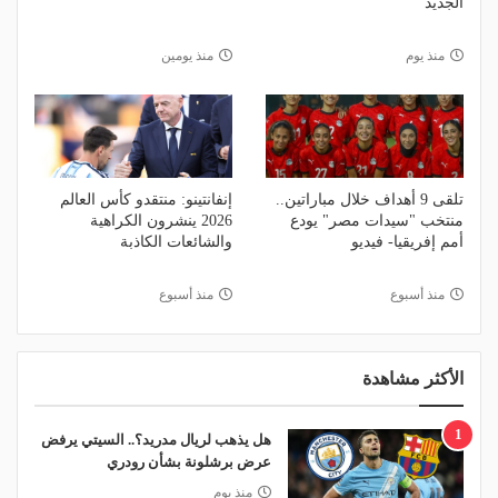
الجديد
منذ يوم
منذ يومين
تلقى 9 أهداف خلال مباراتين..
إنفانتينو: منتقدو كأس العالم
منتخب "سيدات مصر" يودع
2026 ينشرون الكراهية
أمم إفريقيا- فيديو
والشائعات الكاذبة
منذ أسبوع
منذ أسبوع
الأكثر مشاهدة
1
هل يذهب لريال مدريد؟.. السيتي يرفض
عرض برشلونة بشأن رودري
منذ يوم