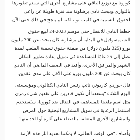
كورونا مع توزيع الباقي على مشاريع أخرى التي سيتم تطويرها
بالتوازي،ويبحث نادي برشلونة منذ فترة طويلة عن راعي
لحقوق التسمية في كامب نو ، لكنه لم ينجح في ذلك حتى الآن.
خطط النادي للانتظار حتى موسم 2023-24 لبيع حقوق
التسمية،وقيل في البداية أن برشلونة كان يبحث عن 300 مليون
يورو (325 مليون دولار) من صفقة حقوق تسمية الملعب لمدة
تصل إلى 25 عامًا للمساعدة في تمويل إعادة تطوير المكان
الشهير والمرافق الأخرى، وأفيد في الصيف الماضي أن النادي
كان يبحث عن 200 مليون يورو على الأقل على مدى عقدين.
قال جوردي كاردونر، نائب رئيس النادي الكتالوني ومؤسسته،
اليوم الثلاثاء "يسعدنا أن نكون قادرين على تقديم شيء رمزي
مثل اسم ملعبنا للمساهمة في القتال ضد كورونا، سيُستخدم
استثمار الرعاية في تمويل المشاريع البحثية حول المرض
والمشاريع الأخرى المتعلقة بالقضاء على آثاره أو الحد منها".
وأضاف "في الوقت الحالي، لا يمكننا تحديد آثار هذه الأزمة