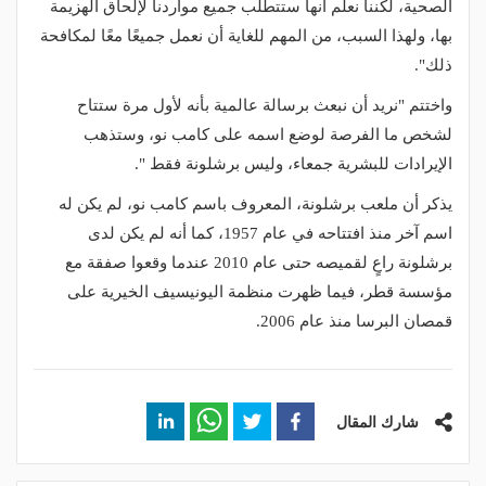
الصحية، لكننا نعلم أنها ستتطلب جميع مواردنا لإلحاق الهزيمة
بها، ولهذا السبب، من المهم للغاية أن نعمل جميعًا معًا لمكافحة
ذلك".
واختتم "نريد أن نبعث برسالة عالمية بأنه لأول مرة ستتاح
لشخص ما الفرصة لوضع اسمه على كامب نو، وستذهب
الإيرادات للبشرية جمعاء، وليس برشلونة فقط ".
يذكر أن ملعب برشلونة، المعروف باسم كامب نو، لم يكن له
اسم آخر منذ افتتاحه في عام 1957، كما أنه لم يكن لدى
برشلونة راعٍ لقميصه حتى عام 2010 عندما وقعوا صفقة مع
مؤسسة قطر، فيما ظهرت منظمة اليونيسيف الخيرية على
قمصان البرسا منذ عام 2006.
شارك المقال