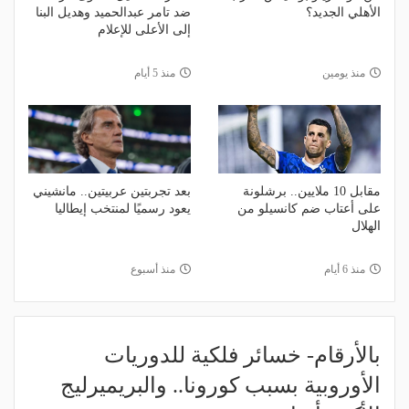
الأهلي الجديد؟
ضد تامر عبدالحميد وهديل البنا
إلى الأعلى للإعلام
منذ يومين
منذ 5 أيام
مقابل 10 ملايين.. برشلونة
بعد تجربتين عربيتين.. مانشيني
على أعتاب ضم كانسيلو من
يعود رسميًا لمنتخب إيطاليا
الهلال
منذ 6 أيام
منذ أسبوع
بالأرقام- خسائر فلكية للدوريات
الأوروبية بسبب كورونا.. والبريميرليج