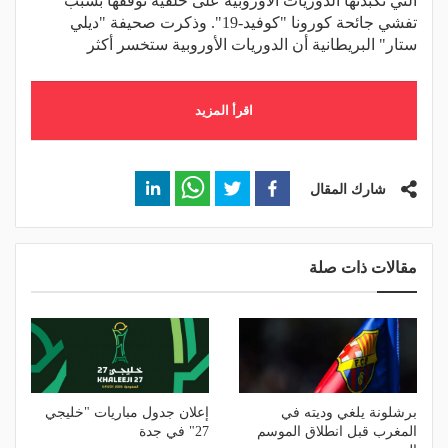
التي تكبدتها الدوريات الأوروبية على خلفية توقفها بسبب
تفشي جائحة كورونا "كوفيد-19". وذكرت صحيفة "ديلي
ستار" البريطانية أن الدوريات الأوروبية ستخسر أكثر
اقرأ المزيد
شارك المقال
مقالات ذات صلة
برشلونة يلغي وديته في
إعلان جدول مباريات "خليجي
المغرب قبل انطلاق الموسم
27" في جدة