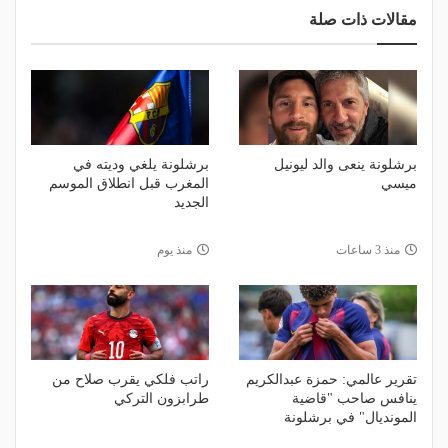
مقالات ذات صلة
برشلونة ينعى والد ليونيل
برشلونة يلغي وديته في
ميسي
المغرب قبل انطلاق الموسم
الجديد
منذ 3 ساعات
منذ يوم
تقرير عالمي: حمزة عبدالكريم
راتب فلكي يقرب صلاح من
ينافس صاحب "قاضية
طرابزون التركي
المونديال" في برشلونة