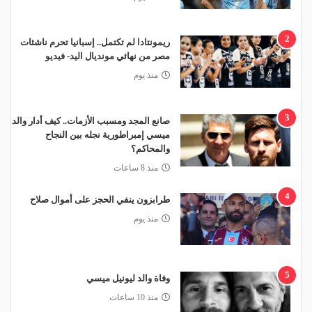
2
ريمونتادا لم تكتمل.. إسبانيا تحرم ناشئات
مصر من نهائي مونديال اليد- فيديو
منذ يوم
3
صانع المجد ومسبب الأزمات.. كيف أدار والد
ميسي إمبراطورية نجله بين النجاح
والمحاكم؟
منذ 8 ساعات
4
طرابزون ينفي الحجز على أموال صلاح
منذ يوم
5
وفاة والد ليونيل ميسي
منذ 10 ساعات