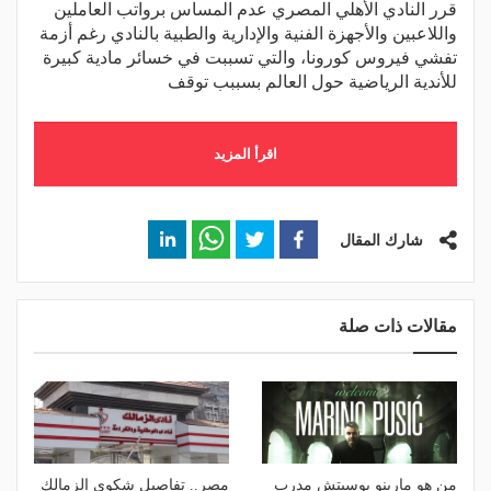
قرر النادي الأهلي المصري عدم المساس برواتب العاملين
واللاعبين والأجهزة الفنية والإدارية والطبية بالنادي رغم أزمة
تفشي فيروس كورونا، والتي تسببت في خسائر مادية كبيرة
للأندية الرياضية حول العالم بسببب توقف
اقرأ المزيد
شارك المقال
مقالات ذات صلة
من هو مارينو بوسيتش مدرب
مصر.. تفاصيل شكوى الزمالك