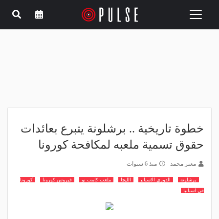
Toggle
navigation
خطوة تاريخية .. برشلونة يتبرع بعائدات
حقوق تسمية ملعبه لمكافحة كورونا
معتز محمد
منذ 6 سنوات
برشلونة
الدوري الاسباني
الليجا
ملعب كامب نو
فيروس كورونا
كورونا
في اسبانيا