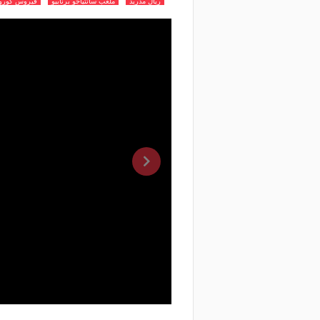
ريال مدريد
ملعب سانتياجو برنابيو
فيروس كورونا