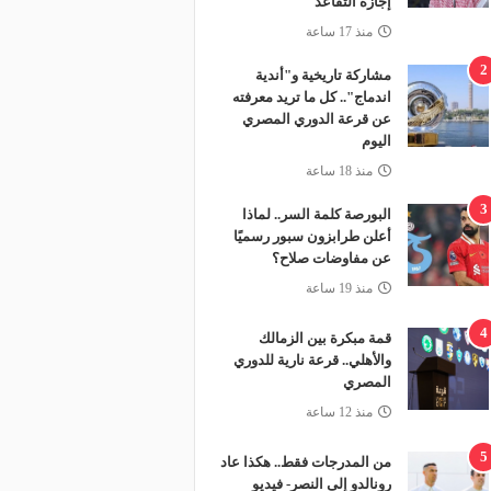
إجازة التقاعد
منذ 17 ساعة
2
مشاركة تاريخية و"أندية
اندماج".. كل ما تريد معرفته
عن قرعة الدوري المصري
اليوم
منذ 18 ساعة
3
البورصة كلمة السر.. لماذا
أعلن طرابزون سبور رسميًا
عن مفاوضات صلاح؟
منذ 19 ساعة
4
قمة مبكرة بين الزمالك
والأهلي.. قرعة نارية للدوري
المصري
منذ 12 ساعة
5
من المدرجات فقط.. هكذا عاد
رونالدو إلى النصر- فيديو