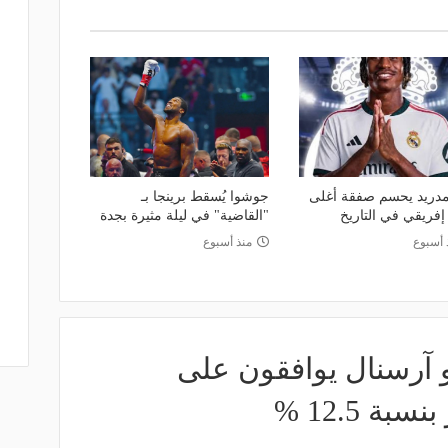
مدريد يحسم صفقة أغلى
جوشوا يُسقط برينجا بـ
إفريقي في التاريخ
"القاضية" في ليلة مثيرة بجدة
 أسبوع
منذ أسبوع
و آرسنال يوافقون على
ة 12.5 %