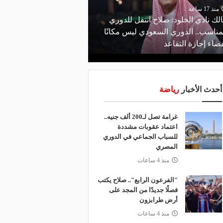
منذ 17 ساعة
منذ 19 ساعة
لك نادي الخلود: صلاح انتقل للدوري
البورصة كلمة السر.. لماذ
مناسب.. الدوري السعودي ليس مكانًا
طرابزون سبور رسميًا ع
ضاء إجازة التقاعد
صلاح؟
أحدث الأخبار
رياضة
غرامة تصل لـ200 ألف جنيه..
اعتماد عقوبات مشددة
للسباب الجماعي في الدوري
المصري
منذ 4 ساعات
"الفرعون الرابع".. صلاح يكتب
فصلًا جديدًا من المجد على
أرض طرابزون
منذ 4 ساعات