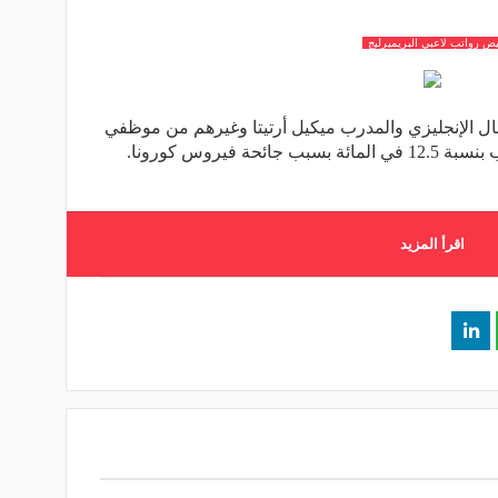
ض رواتب لاعبي البريميرليج
نال الإنجليزي والمدرب ميكيل أرتيتا وغيرهم من موظفي
التدريب الأساسيين على خفض الرواتب بنسبة 12.5 في المائة بسبب جائحة فيروس كورونا.
اقرأ المزيد