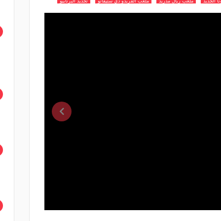
 الجديد
ملعب ريال مدريد
ملعب الفريدو دي ستيفانو
تجديد البرنابيو