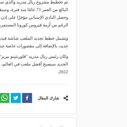
منذ 17 ساعة
منذ 19 ساعة
البالغ من العمر 73 عامًا 
لك نادي الخلود: صلاح انتقل للدوري
البورصة كلمة السر.. لماذا
وحصل النادي الإسباني مؤخرًا على إذ
مناسب.. الدوري السعودي ليس مكانًا
طرابزون سبور رسميًا ع
ضاء إجازة التقاعد
صلاح؟
الرغم من أزمة فيروس كورونا المستمرة
جديد، بالإضافة إلى مقصورات خاصة جديدة، ولكن ا
وكان رئيس ريال مدريد "فلورنتينو بيريز"
الجديد سيصبح أفضل ملعب في العالم، ف
2022.
شارك المقال