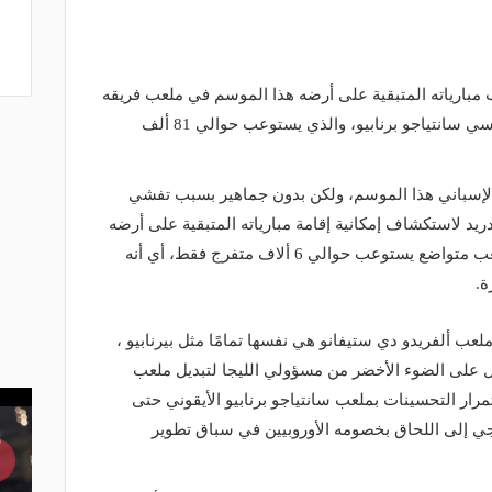
 مبارياته المتبقية على أرضه هذا الموسم في ملعب فريقه
الاحتياطي "كاستيا" بدلًا من ملعبه الأساسي سانتياجو برنابيو، والذي يستوعب حوالي 81 ألف
الإسباني هذا الموسم، ولكن بدون جماهير بسبب تفشي
ريد لاستكشاف إمكانية إقامة مبارياته المتبقية على أرضه
في ملعب ألفريدو دي ستيفانو ، وهو ملعب متواضع يستوعب حوالي 6 ألاف متفرج فقط، أي أنه
عب ألفريدو دي ستيفانو هي نفسها تمامًا مثل بيرنابيو ،
ول على الضوء الأخضر من مسؤولي الليجا لتبديل ملعب
ار التحسينات بملعب سانتياجو برنابيو الأيقوني حتى
جي إلى اللحاق بخصومه الأوروبيين في سباق تطوير