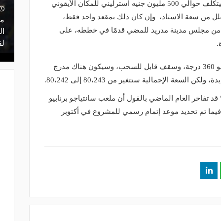
تم تخطيط مشروع ريال مدريد والذي سيتكلف حوالي 500 مليون جنيه استرليني للمكان الأيقوني
منذ 18 ساعة
منذ فترة، وسيقلل من سعة الاستاد، وإن كان ذلك بمقعد واحد فقط،
 أعلن
مشاركة تاريخية و"أندية اندماج".. كل ما
ما
ن من مجلس مدينة مدريد للمضي قدمًا في خططه، على
ن مفاوضات
تريد معرفته عن قرعة الدوري المصري
ال
اليوم
لق
.
وتشمل خطط تجديد الملعب شاشة فيديو 360 درجة، وسقف قابل للسحب، وسيكون هناك مدرج
لسعة الإجمالية ستتغير من 80،243 إلى 80،242.
 قد تفاخر العام الماضي بالقول أن ملعب سانتياجو برنابيو
يما تم تحديد موعد إتمام رسمي للمشروع في أكتوبر