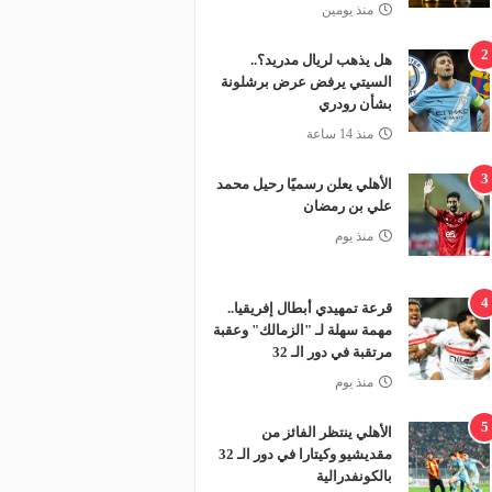
منذ يومين
2
هل يذهب لريال مدريد؟..
السيتي يرفض عرض برشلونة
بشأن رودري
منذ 14 ساعة
3
الأهلي يعلن رسميًا رحيل محمد
علي بن رمضان
منذ يوم
4
قرعة تمهيدي أبطال إفريقيا..
مهمة سهلة لـ "الزمالك" وعقبة
مرتقبة في دور الـ 32
منذ يوم
5
الأهلي ينتظر الفائز من
مقديشيو وكيتارا في دور الـ 32
بالكونفدرالية