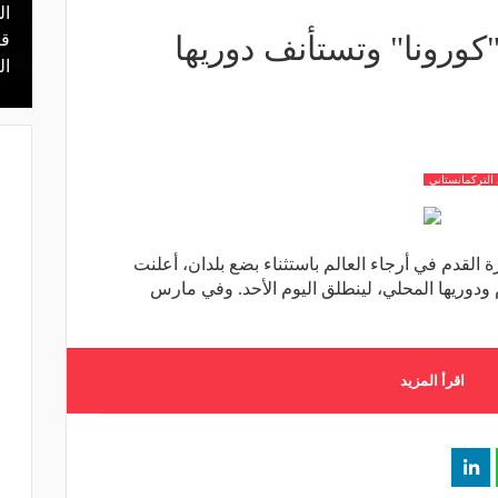
ال
منذ 14 ساعة
 محمد علي بن
ورونا" وتستأنف دوريها
هل يذهب لريال مدريد؟.. السيتي يرفض
قر
عرض برشلونة بشأن رودري
ال
التركمانستاني
القدم في أرجاء العالم باستثناء بضع بلدان، أعلنت
ودوريها المحلي، لينطلق اليوم الأحد. وفي مارس
اقرأ المزيد