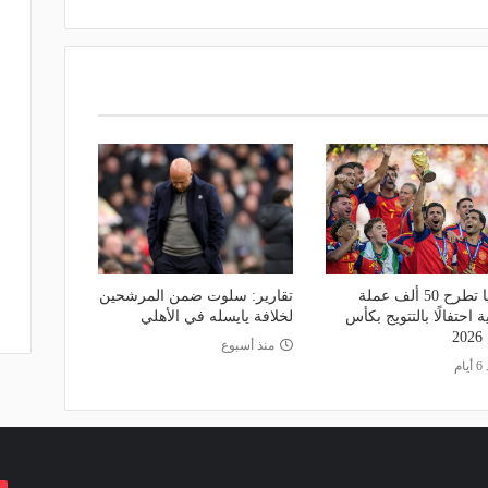
إسبانيا تطرح 50 ألف عملة
تقارير: سلوت ضمن المرشحين
ة احتفالًا بالتتويج بكأس
لخلافة يايسله في الأهلي
2
منذ أسبوع
ام