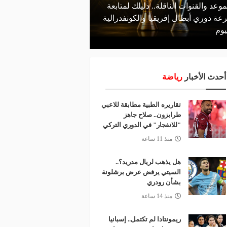
موعد والقنوات الناقلة.. دليلك لمتابعة
منذ يوم
عة دوري أبطال إفريقيا والكونفدرالية
الأهلي يعلن رسميًا رحيل
يوم
رمضان
أحدث الأخبار
رياضة
تقاريره الطبية مطابقة للاعبي
طرابزون.. صلاح جاهز
"للانفجار" في الدوري التركي
منذ 11 ساعة
هل يذهب لريال مدريد؟..
السيتي يرفض عرض برشلونة
بشأن رودري
منذ 14 ساعة
ريمونتادا لم تكتمل.. إسبانيا