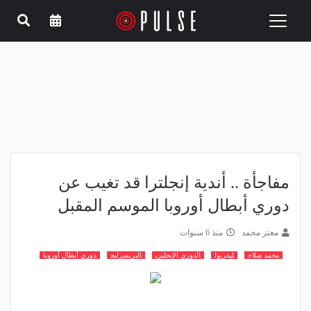
Toggle
navigation
مفاجأة .. أندية إنجلترا قد تغيب عن
دوري أبطال أوروبا الموسم المقبل
معتز محمد
منذ 6 سنوات
محمد صلاح
ليفربول
الدوري الإنجليزي
البريميرليج
دوري أبطال أوروبا