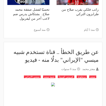
راتب فلكي يقرب صلاح من
تحسبًا لفشل صفقة محمد
طرابزون التركي
صلاح.. بشتكاش يدرس ضم
لاعب آخر من ليفربول
منذ 5 أيام
منذ أسبوع
عن طريق الخطأ .. قناة تستخدم شبيه
ميسي "الإيراني" بدلُا منه - فيديو
معتز محمد
منذ 6 سنوات
ميسي
برشلونة
فيروس كورونا
شبيه ميسي
ميسي الايراني