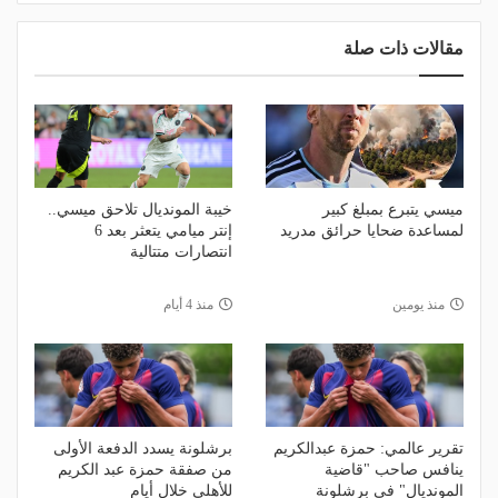
مقالات ذات صلة
ميسي يتبرع بمبلغ كبير
خيبة المونديال تلاحق ميسي..
لمساعدة ضحايا حرائق مدريد
إنتر ميامي يتعثر بعد 6
انتصارات متتالية
منذ يومين
منذ 4 أيام
تقرير عالمي: حمزة عبدالكريم
برشلونة يسدد الدفعة الأولى
ينافس صاحب "قاضية
من صفقة حمزة عبد الكريم
المونديال" في برشلونة
للأهلي خلال أيام