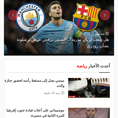
منذ يوم
هل يذهب لريال مدريد؟.. السيتي يرفض عرض برشلونة
بشأن رودري
أحدث الأخبار
رياضة
ميسي يصل إلى مسقط رأسه لحضور جنازة
والده
منذ 45 دقيقة
موسيماني على أعتاب قيادة جنوب إفريقيا
للمرة الثانية في مسيرته