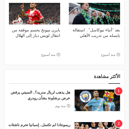
بعد "أنباء نيوكاسل".. استقالة
بايرن ميونخ يحسم موقفه من
يايسله من تدريب الأهلي
انتقال لويس دياز إلى الهلال
منذ أسبوع
منذ أسبوع
الأكثر مشاهدة
1
هل يذهب لريال مدريد؟.. السيتي يرفض
عرض برشلونة بشأن رودري
منذ يوم
2
ريمونتادا لم تكتمل.. إسبانيا تحرم ناشئات