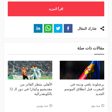
اقرأ المزيد
شارك المقال
مقالات ذات صلة
برشلونة يلغي وديته في
الأهلي ينتظر الفائز من
المغرب قبل انطلاق الموسم
مقديشيو وكيتارا في دور الـ 32
الجديد
بالكونفدرالية
منذ يوم
منذ يومين