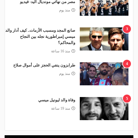
مصر من نهائي مونديال اليد- فيديو
منذ يوم
3
صانع المجد ومسبب الأزمات.. كيف أدار والد
ميسي إمبراطورية نجله بين النجاح
والمحاكم؟
منذ 16 ساعة
4
طرابزون ينفي الحجز على أموال صلاح
منذ يوم
5
وفاة والد ليونيل ميسي
منذ 19 ساعة