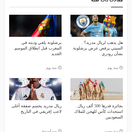
هل يذهب لريال مدريد؟..
برشلونة يلغي وديته في
السيتي يرفض عرض برشلونة
المغرب قبل انطلاق الموسم
بشأن رودري
الجديد
منذ يوم
منذ يوم
بجائزة قدرها 500 ألف ريال..
ريال مدريد يحسم صفقة أغلى
استحداث كأس للهجن للملاك
لاعب إفريقي في التاريخ
السعوديين
منذ يومين
منذ أسبوع