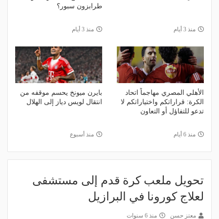
طرابزون سبور؟
منذ 3 أيام
منذ 3 أيام
الأهلي المصري مهاجماً اتحاد
بايرن ميونخ يحسم موقفه من
الكرة: قراراتكم واختياراتكم لا
انتقال لويس دياز إلى الهلال
تدعو للتفاؤل أو التعاون
منذ 6 أيام
منذ أسبوع
تحويل ملعب كرة قدم إلى مستشفى
لعلاج كورونا في البرازيل
معتز حسن
منذ 6 سنوات