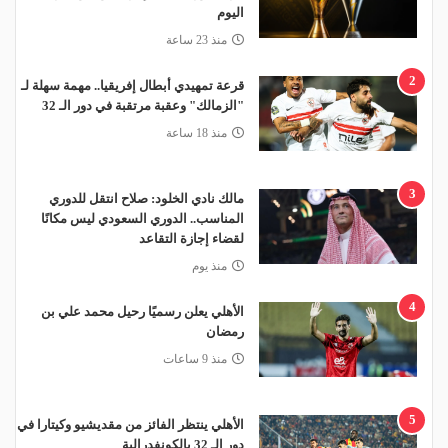
اليوم
منذ 23 ساعة
2
قرعة تمهيدي أبطال إفريقيا.. مهمة سهلة لـ
"الزمالك" وعقبة مرتقبة في دور الـ 32
منذ 18 ساعة
3
مالك نادي الخلود: صلاح انتقل للدوري
المناسب.. الدوري السعودي ليس مكانًا
لقضاء إجازة التقاعد
منذ يوم
4
الأهلي يعلن رسميًا رحيل محمد علي بن
رمضان
منذ 9 ساعات
5
الأهلي ينتظر الفائز من مقديشيو وكيتارا في
دور الـ 32 بالكونفدرالية