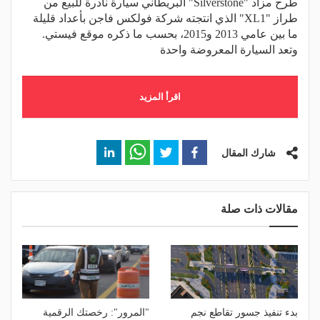
طرح مزاد "Silverstone" البريطاني سيارة نادرة للبيع من
طراز "XL1" الذي انتجته شركة فولكس فاجن بأعداد قليلة
ما بين عامي 2013 و2015، بحسب ما ذكره موقع فيستي.
وتعد السيارة المعروضة واحدة
اقرأ المزيد
شارك المقال
مقالات ذات صلة
بدء تنفيذ جسور تقاطع نجم
"المرور": رخصتك الرقمية