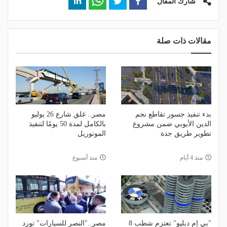
شارك المقال
مقالات ذات صلة
بدء تنفيذ جسور تقاطع نجم
مصر.. غلق شارع 26 يوليو
الدين الأيوبي ضمن مشروع
بالكامل لمدة 50 يومًا لتنفيذ
تطوير طريق جدة
المونوريل
منذ 4 أيام
منذ أسبوع
"بي إم دبليو" تعتزم شطب 8
مصر.."النصر للسيارات" تورد