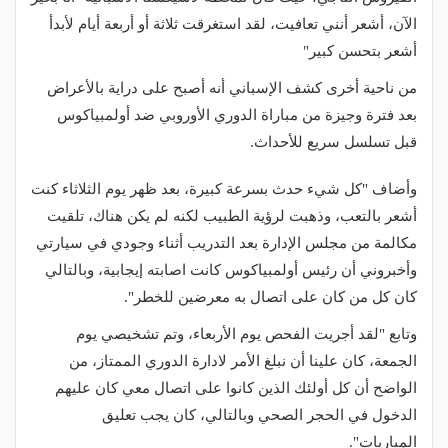
الآن، أشعر أنني تعافيت، لقد استغرقت ثلاثة أو أربعة أيام لأبدأ
أشعر بتحسن كبير"
من ناحية أخرى كشف الإسباني أنه أصبح على دراية بالأعراض
بعد فترة وجيزة من مباراة الدوري الأوروبي ضد أولمبياكوس
قبل تسلسل سريع للأحداث.
وأضاف "كل شيء حدث بسرعة كبيرة، بعد ظهر يوم الثلاثاء كنت
أشعر بالتعب، وذهبت لرؤية الطبيب لكنه لم يكن هناك، تلقيت
مكالمة من مجلس الإدارة بعد التدريب أثناء وجودي في سيارتي
وأخبروني أن رئيس أولمبياكوس كانت اصابته إيجابية، وبالتالي
كان كل من كان على اتصال به معرضين للخطر".
وتابع "لقد أجريت الفحص يوم الأربعاء، وتم تشخيصي يوم
الجمعة، كان علينا أن نبلغ الأمر لادارة الدوري الممتاز، من
الواضح أن كل أولئك الذين كانوا على اتصال معي كان عليهم
الدخول في الحجر الصحي وبالتالي، كان يجب تعليق
المباريات".