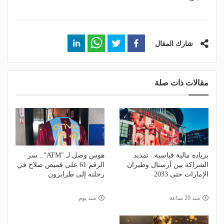
شارك المقال
مقالات ذات صلة
بزيادة مالية قياسية.. تمديد
هوس وصل لـ "ATM".. سر
الشراكة بين آرسنال وطيران
الرقم 61 على قميص صلاح في
الإمارات حتى 2033
رحلته إلى طرابزون
منذ 20 ساعة
منذ يوم