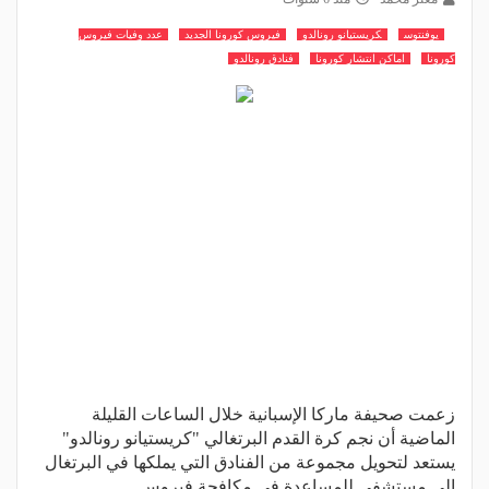
يوفنتوس
كريستيانو رونالدو
فيروس كورونا الجديد
عدد وفيات فيروس
كورونا
اماكن انتشار كورونا
فنادق رونالدو
زعمت صحيفة ماركا الإسبانية خلال الساعات القليلة
الماضية أن نجم كرة القدم البرتغالي "كريستيانو رونالدو"
يستعد لتحويل مجموعة من الفنادق التي يملكها في البرتغال
إلى مستشفى للمساعدة في مكافحة فيروس