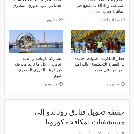
للملاعب و40 ألف مشجع في
الجماعي في الدوري المصري
القاهرة وبرج العرب
منذ 6 ساعات
منذ يوم
حظر المقارنة.. ضوابط جديدة
مشاركة تاريخية و"أندية
لـ "الفقرة التحكيمية" بالبرامج
اندماج".. كل ما تريد معرفته
الرياضية في مصر
عن قرعة الدوري المصري
اليوم
منذ يومين
منذ يومين
حقيقة تحويل فنادق رونالدو إلى
مستشفيات لمكافحة كورونا
معتز محمد
منذ 6 سنوات