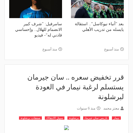
بعد "أنباء نيوكاسل".. استقالة
سامرفيل: "شرف كبير
يايسله من تدريب الأهلي
الانضمام للهلال.. وإحساسي
قادني له"- فيديو
منذ أسبوع
منذ أسبوع
قرر تخفيض سعره .. سان جيرمان
يستسلم لرغبة نيمار في العودة
لبرشلونة
معتز محمد
منذ 6 سنوات
نيمار
باريس سان جيرمان
برشلونة
سوق الانتقالات
صفقات برشلونة