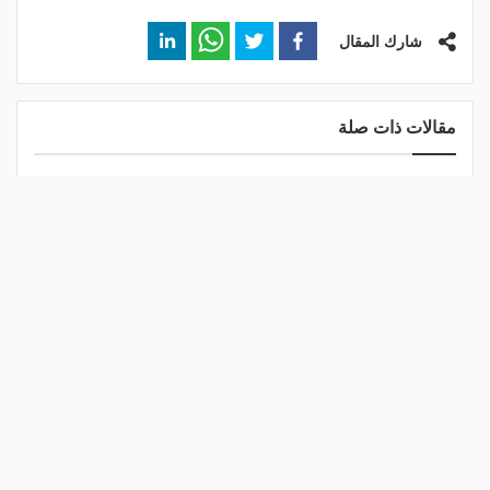
شارك المقال
مقالات ذات صلة
برشلونة يلغي وديته في
تقرير عالمي: حمزة عبدالكريم
المغرب قبل انطلاق الموسم
ينافس صاحب "قاضية
الجديد
المونديال" في برشلونة
منذ 8 ساعات
منذ 6 أيام