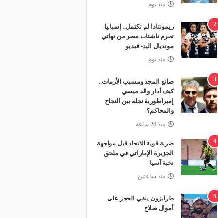
منذ يوم
2
ريمونتادا لم تكتمل.. إسبانيا
تحرم ناشئات مصر من نهائي
مونديال اليد- فيديو
منذ يوم
3
صانع المجد ومسبب الأزمات..
كيف أدار والد ميسي
إمبراطورية نجله بين النجاح
والمحاكم؟
منذ 20 ساعة
4
ضربة قوية للاتحاد قبل مواجهة
الجزيرة الإماراتي في ملحق
نخبة آسيا
منذ ساعتين
5
طرابزون ينفي الحجز على
أموال صلاح