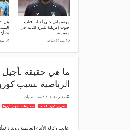
منذ 20 ساعة
صانع المجد ومسبب الأزما
منذ يوم
 يذهب لريال مدريد؟.. السيتي يرفض
والد ميسي إمبراطورية نجل
ض برشلونة بشأن رودري
والمحاكم؟
موسيماني على أعتاب قيادة
هل يذ
جنوب إفريقيا للمرة الثانية في
السيت
مسيرته
بشأن 
منذ 14 ساعة
منذ
ما هي حقيقة تأجيل 
الرياضية بسبب كورو
معتز محمد
منذ 6 سنوات
فيروس كورونا الجديد
عدد وفيات فيروس كورونا
قالت وكالة الأنباء العالمية رويترز نقلً