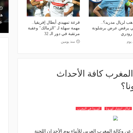
ت.. كيف أدار
منذ يوم
ه بين النجاح
ريمونتادا لم تكتمل.. إسبانيا تحرم ناشئات
هل
مصر من نهائي مونديال اليد- فيديو
عر
هب لريال مدريد؟..
قرعة تمهيدي أبطال إفريقيا..
ي يرفض عرض برشلونة
مهمة سهلة لـ "الزمالك" وعقبة
رودري
مرتقبة في دور الـ 32
 يوم
منذ يومين
المغرب كافة الأحداث
نا؟
اماكن انتشار كورونا
كورونا في المغرب
ا عن وكالة المغرب العربي للأنباء يوم الأحد إن اللجنة