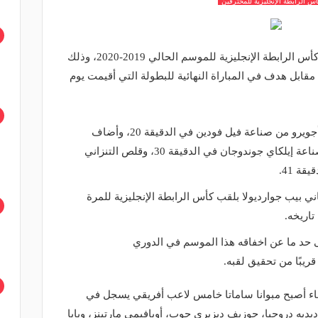
س الرابطة الإنجليزية للمحترفين
توج فريق مانشستر سيتي بلقب بطولة كأس الرابطة الإنجليزية للموسم الحالي 2019-2020، وذلك
مقابل هدف في المباراة النهائية للبطولة التي أقيمت يوم
تقدم السيتي عن طريق النجم سيرجيو أجويرو من صناعة فيل فودين في الدقيقة 20، وأضاف
رودري الهدف الثاني للسكاي بلوز من صناعة إيلكاي جوندوجان في الدقيقة 30، وقلص التنزاني
ة 41.
ني بيب جوارديولا بلقب كأس الرابطة الإنجليزية للمرة
تاريخه.
ى حد ما عن اخفاقه هذا الموسم في الدوري
قريبًا من تحقيق لقبه.
حصاء أصبح مبوانا ساماتا خامس لاعب أفريقي يسجل في
 ديديه دروجبا، جوزيف ديزيري جوب، أوبافيمي مارتينز، ويايا