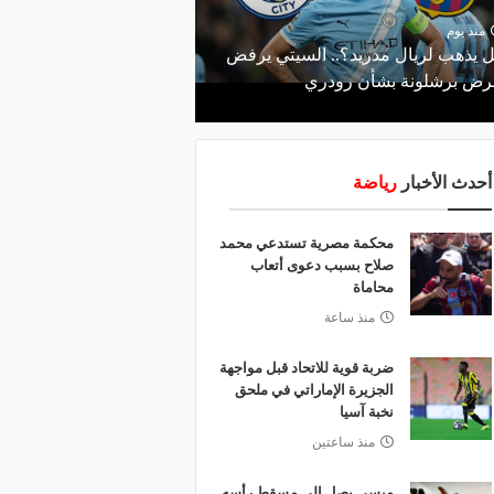
منذ 20 ساعة
صانع المجد ومسبب الأزم
منذ يوم
 يذهب لريال مدريد؟.. السيتي يرفض
والد ميسي إمبراطورية نج
ض برشلونة بشأن رودري
والمحاكم؟
أحدث الأخبار
رياضة
محكمة مصرية تستدعي محمد
صلاح بسبب دعوى أتعاب
محاماة
منذ ساعة
ضربة قوية للاتحاد قبل مواجهة
الجزيرة الإماراتي في ملحق
نخبة آسيا
منذ ساعتين
ميسي يصل إلى مسقط رأسه