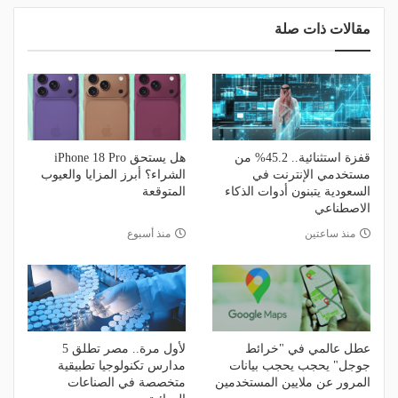
مقالات ذات صلة
قفزة استثنائية.. 45.2% من
هل يستحق iPhone 18 Pro
مستخدمي الإنترنت في
الشراء؟ أبرز المزايا والعيوب
السعودية يتبنون أدوات الذكاء
المتوقعة
الاصطناعي
منذ ساعتين
منذ أسبوع
عطل عالمي في "خرائط
لأول مرة.. مصر تطلق 5
جوجل" يحجب يحجب بيانات
مدارس تكنولوجيا تطبيقية
المرور عن ملايين المستخدمين
متخصصة في الصناعات