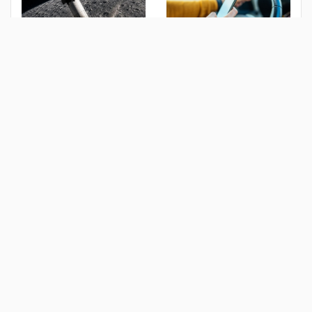
مصر.. تعرف على خدمة
حادث في الفضاء.. صاروخ
"أرقامي".. وكيفية الاستعلام
"سبيس إكس" يرتطم بسطح
عن خطوط الهاتف المسجلة
القمر
باسمك
منذ يومين
منذ 3 أيام
خاصية جديدة بـ"لينكد إن"
هل يستحق iPhone 18 Pro
للإبلاغ عن محتوى الذكاء
الشراء؟ أبرز المزايا والعيوب
الاصطناعي السيء
المتوقعة
منذ أسبوع
منذ أسبوع
الأكثر مشاهدة