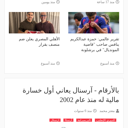
منذ 17 ساعة
منذ يومين
تقرير عالمي: حمزة عبدالكريم
الأهلي المصري يعلن ضم
ينافس صاحب "قاضية
منصف بقرار
المونديال" في برشلونة
منذ أسبوع
منذ أسبوع
بالأرقام - آرسنال يعاني أول خسارة
مالية له منذ عام 2002
معتز محمد
منذ 6 سنوات
الدوري الإنجليزي
البريميرليج
آرسنال
ارسنال