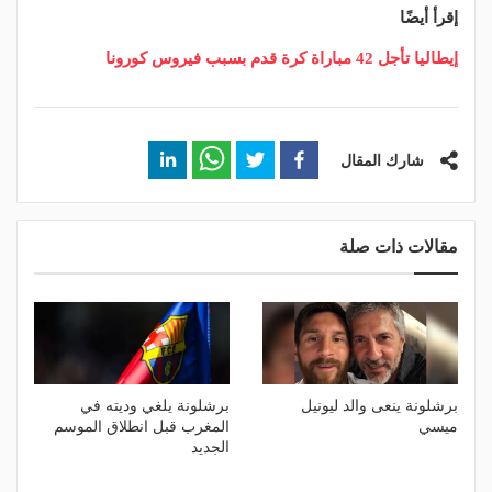
إقرأ أيضًا
إيطاليا تأجل 42 مباراة كرة قدم بسبب فيروس كورونا
شارك المقال
مقالات ذات صلة
برشلونة ينعى والد ليونيل
برشلونة يلغي وديته في
ميسي
المغرب قبل انطلاق الموسم
الجديد