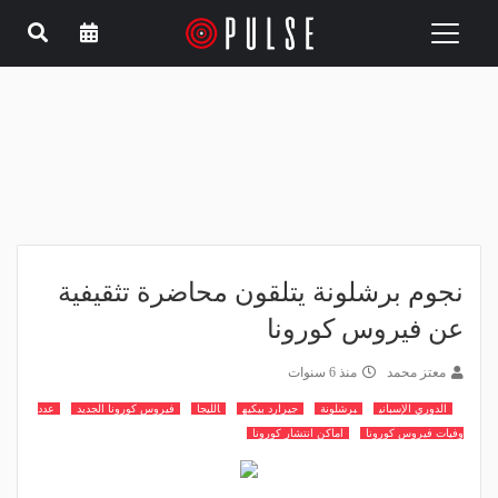
Toggle
navigation
نجوم برشلونة يتلقون محاضرة تثقيفية
عن فيروس كورونا
معتز محمد
منذ 6 سنوات
الدوري الإسباني
برشلونة
جيرارد بيكيه
الليجا
فيروس كورونا الجديد
عدد
وفيات فيروس كورونا
اماكن انتشار كورونا