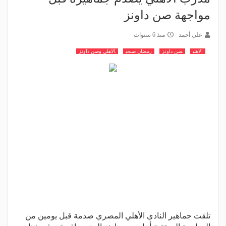
مواجهة صن داونز
علي أحمد
منذ 6 سنوات
الاهلي
صن داونز
رمضان صبحي
الاهلي وصن داونز
تلقت جماهير النادي الأهلي المصري صدمة قبل يومين من