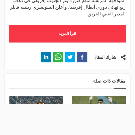
المواجهة المرتقبة أمام صن داونز الجنوب إفريقي في ذهاب
ربع نهائي دوري أبطال إفريقيا. وأعلن السويسري رينييه فايلر
المدير الفني للفريق
اقرأ المزيد
شارك المقال
مقالات ذات صلة
الأهلي يعلن رسميًا رحيل محمد
الأهلي ينتظر الفائز من
علي بن رمضان
مقديشيو وكيتارا في دور الـ 32