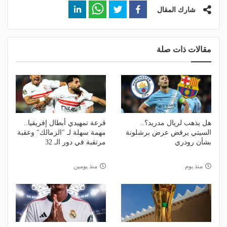
شارك المقال
مقالات ذات صلة
هل يذهب لريال مدريد؟..
قرعة تمهيدي أبطال إفريقيا..
السيتي يرفض عرض برشلونة
مهمة سهلة لـ "الزمالك" وعقبة
بشأن رودري
مرتقبة في دور الـ 32
منذ يوم
منذ يومين