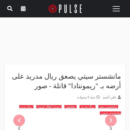
Toggle
navigation
مانشستر سيتي يصعق ريال مدريد على
أرضه بـ "ريمونتادا" قاتلة - صور
علي أحمد
منذ 6 سنوات
مانشستر سيتي
ريال مدريد
يوفنتوس
دوري ابطال اوروبا
ريال مدريد
ومانشستر سيتي