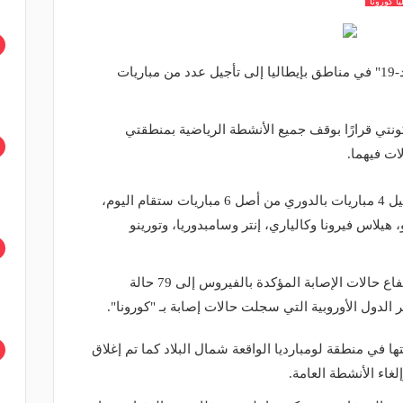
يا كورونا
أدى تفشي فيروس كورونا الجديد "كوفيد-19" في مناطق بإيطاليا إلى تأجيل عدد من مباريات
ونتي قرارًا بوقف جميع الأنشطة الرياضية بمنطقتي
ات فيهما.
وعلى ضوء هذا القرار تم الإعلان عن تأجيل 4 مباريات بالدوري من أصل 6 مباريات ستقام اليوم،
 هيلاس فيرونا وكالياري، إنتر وسامبدوريا، وتورينو
وأعلنت السلطات الإيطالية الأحد عن ارتفاع حالات الإصابة المؤكدة بالفيروس إلى 79 حالة
ر الدول الأوروبية التي سجلت حالات إصابة بـ "كورونا".
الإيطالية 11 بلدة غالبيتها في منطقة لومبارديا الواقعة شمال البلاد كما تم إغلاق
اء الأنشطة العامة.