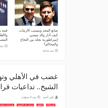
صانع المجد ومسبب الأزمات..
قمة م
كيف أدار والد ميسي
والأهل
إمبراطورية نجله بين النجاح
المص
والمحاكم؟
منذ 3 أي
منذ ساعة
غضب في الأهلي وتهد
الشيخ.. تداعيات قرار
علي أحمد
منذ 6 سنوات
الزمالك
الاهلي
تركي ال الشيخ
قرارات اتحاد 