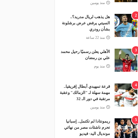
منذ يومين
2
هل يذهب لريال مدريد؟..
السيتي يرفض عرض برشلونة
بشأن رودري
منذ 22 ساعة
3
الأهلي يعلن رسميًا رحيل محمد
علي بن رمضان
منذ يوم
4
قرعة تمهيدي أبطال إفريقيا..
مهمة سهلة لـ "الزمالك" وعقبة
مرتقبة في دور الـ 32
منذ يومين
5
ريمونتادا لم تكتمل.. إسبانيا
تحرم ناشئات مصر من نهائي
مونديال اليد- فيديو