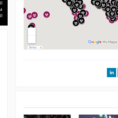
ال
منذ 22 ساعة
 محمد علي بن
هل يذهب لريال مدريد؟.. السيتي يرفض
قر
عرض برشلونة بشأن رودري
ال