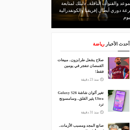
موعد والقنوات الناقلة.. دليلك لمتابعة
منذ يوم
عة دوري أبطال إفريقيا والكونفدرالية
الأهلي يعلن رسميًا رحيل
يوم
رمضان
أحدث الأخبار
رياضة
صلاح يشعل طرابزون.. مبيعات
القمصان تنفجر في يومين
فقط!
منذ 23 دقيقة
تغير ألوان شاشة Galaxy S26
Ultra يثير القلق.. وسامسونج
ترد
منذ 31 دقيقة
صانع المجد ومسبب الأزمات..