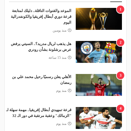
1
الموعد والقنوات الناقلة.. دليلك لمتابعة
قرعة دوري أبطال إفريقيا والكونفدرالية
اليوم
منذ يومين
2
هل يذهب لريال مدريد؟.. السيتي يرفض
عرض برشلونة بشأن رودري
منذ 15 ساعة
3
الأهلي يعلن رسميًا رحيل محمد علي بن
رمضان
منذ يوم
4
قرعة تمهيدي أبطال إفريقيا.. مهمة سهلة لـ
"الزمالك" وعقبة مرتقبة في دور الـ 32
منذ يوم