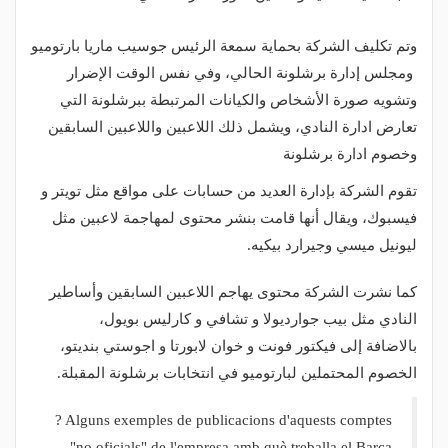
وتم تكليف الشركة بحماية سمعة الرئيس جوسيب ماريا بارتوميو
ومجلس إدارة برشلونة الحالي، وفي نفس الوقت الإضرار
وتشويه صورة الأشخاص والكيانات المرتبطة ببرشلونة التي
تعارض ادارة النادي، ويشمل ذلك اللاعبين واللاعبين السابقين
وخصوم ادارة برشلونة
تقوم الشركة بإدارة العديد من حسابات على مواقع مثل تويتر و
فيسبوك، ويقال أنها قامت بنشر محتوى لمهاجمة لاعبين مثل
ليونيل ميسي وجيرارد بيكيه.
كما نشرت الشركة محتوى يهاجم اللاعبين السابقين وأساطير
النادي مثل بيب جوارديولا و تشافي و كارليس بويول،
بالاضافة إلى فيكتور فونت و خوان لابورتا و اجوستي بنديتو،
الخصوم المحتملين لبارتوميو في انتخابات برشلونة المقبلة.
? Alguns exemples de publicacions d'aquests comptes
"no oficials" de l'empresa amb què treballa el Barça