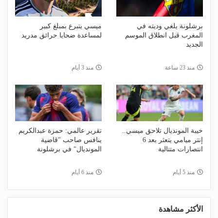
برشلونة يلغي وديته في
ميسي يتبرع بمبلغ كبير
المغرب قبل انطلاق الموسم
لمساعدة ضحايا حرائق مدريد
الجديد
منذ 23 ساعة
منذ 3 أيام
خيبة المونديال تلاحق ميسي..
تقرير عالمي: حمزة عبدالكريم
إنتر ميامي يتعثر بعد 6
ينافس صاحب "قاضية
انتصارات متتالية
المونديال" في برشلونة
منذ 5 أيام
منذ 6 أيام
الأكثر مشاهدة