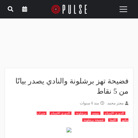
Toggle
navigation
فضيحة تهز برشلونة والنادي يصدر بيانًا
من 5 نقاط
معتز محمد
منذ 6 سنوات
الدوري الإسباني
ميسي
برشلونة
الدوري الاسباني
جيرارد
بيكيه
الليجا
فضيحة برشلونة