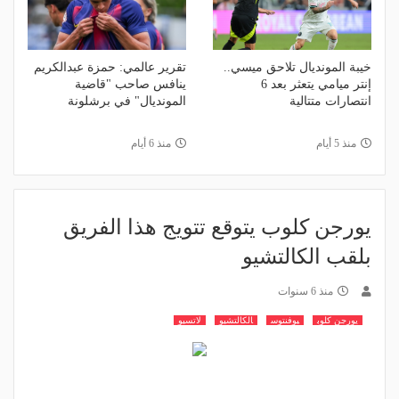
خيبة المونديال تلاحق ميسي..
تقرير عالمي: حمزة عبدالكريم
إنتر ميامي يتعثر بعد 6
ينافس صاحب "قاضية
انتصارات متتالية
المونديال" في برشلونة
منذ 5 أيام
منذ 6 أيام
يورجن كلوب يتوقع تتويج هذا الفريق
بلقب الكالتشيو
منذ 6 سنوات
يورجن كلوب
يوفنتوس
الكالتشيو
لاتسيو