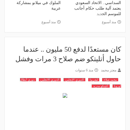
السداسي.. الاتحاد السعودي
الملوك في ميلانو بمشاركة
يعتمد آلية طلب حكام أجانب
عربية
للموسم الجديد
منذ أسبوع
منذ أسبوع
كان مستعدًا لدفع 50 مليون .. عندما
حاول أتليتكو ضم صلاح 3 مرات وفشل
معتز محمد
منذ 6 سنوات
محمد صلاح
ليفربول
الدوري الإنجليزي
الدوري الانجليزي
دوري أبطال
أوروبا
أتليتكو مدريد