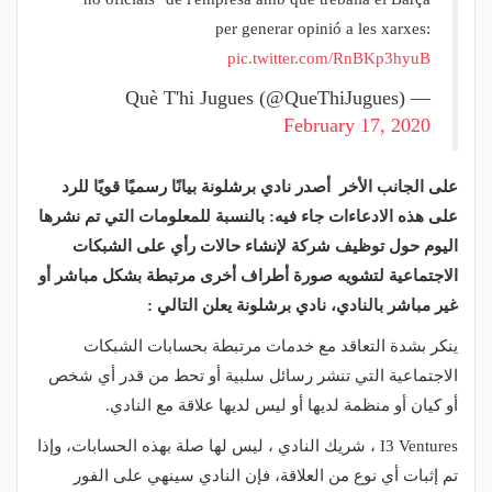
per generar opinió a les xarxes:
pic.twitter.com/RnBKp3hyuB
— Què T'hi Jugues (@QueThiJugues)
February 17, 2020
على الجانب الأخر أصدر نادي برشلونة بيانًا رسميًا قويًا للرد
على هذه الادعاءات جاء فيه: بالنسبة للمعلومات التي تم نشرها
اليوم حول توظيف شركة لإنشاء حالات رأي على الشبكات
الاجتماعية لتشويه صورة أطراف أخرى مرتبطة بشكل مباشر أو
غير مباشر بالنادي، نادي برشلونة يعلن التالي :
ينكر بشدة التعاقد مع خدمات مرتبطة بحسابات الشبكات
الاجتماعية التي تنشر رسائل سلبية أو تحط من قدر أي شخص
أو كيان أو منظمة لديها أو ليس لديها علاقة مع النادي.
I3 Ventures ، شريك النادي ، ليس لها صلة بهذه الحسابات، وإذا
تم إثبات أي نوع من العلاقة، فإن النادي سينهي على الفور