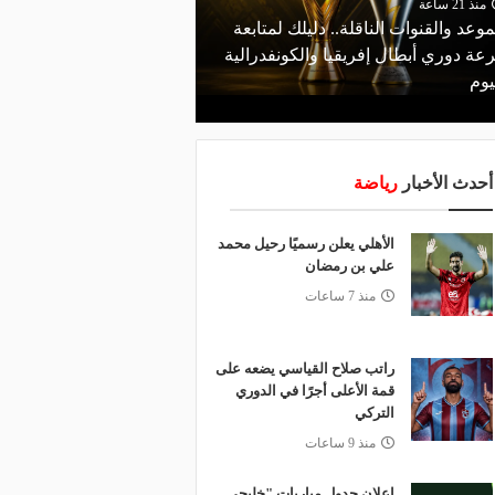
منذ 21 ساعة
موعد والقنوات الناقلة.. دليلك لمتابعة
منذ 16 ساعة
عة دوري أبطال إفريقيا والكونفدرالية
قرعة تمهيدي أبطال إفريق
يوم
لـ "الزمالك" وعقبة مرتقبة 
أحدث الأخبار
رياضة
الأهلي يعلن رسميًا رحيل محمد
علي بن رمضان
منذ 7 ساعات
راتب صلاح القياسي يضعه على
قمة الأعلى أجرًا في الدوري
التركي
منذ 9 ساعات
إعلان جدول مباريات "خليجي