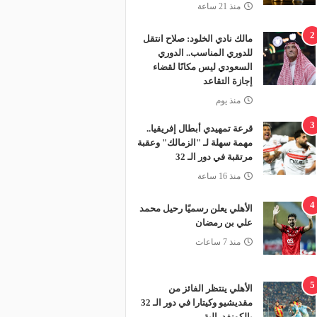
منذ 21 ساعة
2
مالك نادي الخلود: صلاح انتقل
للدوري المناسب.. الدوري
السعودي ليس مكانًا لقضاء
إجازة التقاعد
منذ يوم
3
قرعة تمهيدي أبطال إفريقيا..
مهمة سهلة لـ "الزمالك" وعقبة
مرتقبة في دور الـ 32
منذ 16 ساعة
4
الأهلي يعلن رسميًا رحيل محمد
علي بن رمضان
منذ 7 ساعات
5
الأهلي ينتظر الفائز من
مقديشيو وكيتارا في دور الـ 32
بالكونفدرالية