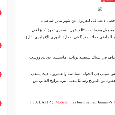
اعب الشهر
فضل لاعب في ليفربول عن شهر يناير الماضي.
فربول بعدما لعب "الفرعون المصري" دورًا كبيرًا في
 الماضي جعلته مغردًا في صدارة الدوري الإنجليزي بفارق
 صلاح خلال الشهر المنقضي 3 أهداف في شباك شيفيلد يونايتد، مانشستر يونايتد ووست
يتش سيتي في الجولة السادسة والعشرين، حيث يسعى
خطوة من التتويج رسميًا بلقب البريميرليج الغائب من
? S A L A H ?
@MoSalah
has been named January's