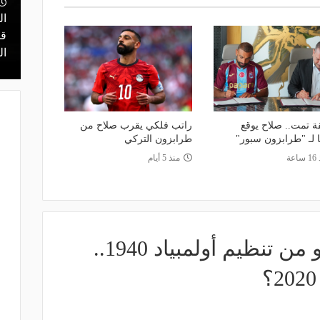
منذ يوم
مالك نادي الخلود: صلاح انتقل للدوري
ال
يا.. مهمة سهلة
المناسب.. الدوري السعودي ليس مكانًا
قر
في دور الـ 32
لقضاء إجازة التقاعد
ال
ة تمت.. صلاح يوقع
راتب فلكي يقرب صلاح من
ا لـ "طرابزون سبور"
طرابزون التركي
اعة
منذ 5 أيام
الصين حرمت طوكيو من تنظيم أولمبياد 1940..