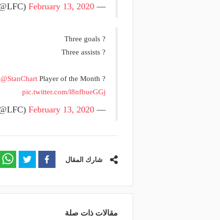
February 13, 2020
— Liverpool FC (@LFC)
Three goals ?
Three assists ?
r
@StanChart
Player of the Month ?
pic.twitter.com/l8nfbueGGj
February 13, 2020
— Liverpool FC (@LFC)
شارك المقال
مقالات ذات صلة