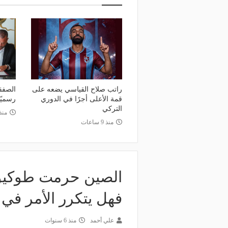
منذ 21 ساعة
وعد والقنوات الناقلة.. دليلك لمتابعة
منذ 16 ساعة
عة دوري أبطال إفريقيا والكونفدرالية
قرعة تمهيدي أبطال إفريق
وم
لـ "الزمالك" وعقبة مرتقبة 
راتب صلاح القياسي يضعه على
الصفق
قمة الأعلى أجرًا في الدوري
رسميً
التركي
منذ 16 س
منذ 9 ساعات
فهل يتكرر الأمر في 2020؟
علي أحمد
منذ 6 سنوات