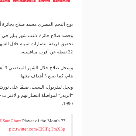
محمد صلاح
ليفربول
الدوري الانجليزي
صلاح ل
توج النجم المصري محمد صلاح بجائزة أ
وحصد صلاح جائزة لاعب شهر يناير في لي
تحقيق فريقه انتصارات ثمينة خلال الشهر
22 نقطة عن أقرب منافسيه.
وسجل
هام، كما صنع 3 أهداف مثلها.
ويحل ليفربول، السبت، ضيفًا على نور
"الريدز" لمواصلة انتصاراتهم والاقتراب 
1990.
@StanChart
Player of the Month ??
pic.twitter.com/EKIPgTmX3p