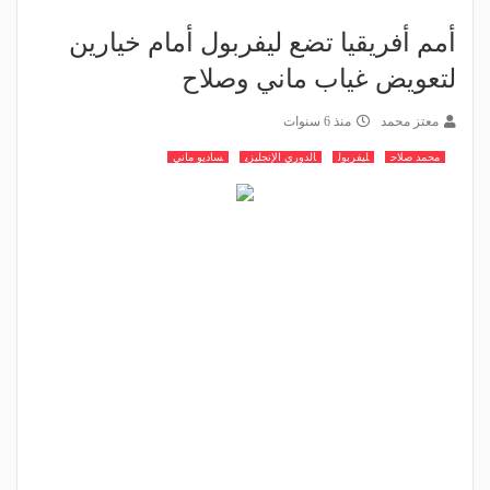
أمم أفريقيا تضع ليفربول أمام خيارين
لتعويض غياب ماني وصلاح
معتز محمد
منذ 6 سنوات
محمد صلاح
ليفربول
الدوري الإنجليزي
ساديو ماني