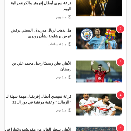
قرعة دوري أبطال إفريقيا والكونفدرالية
اليوم
منذ يوم
2
هل يذهب لريال مدريد؟.. السيتي يرفض
عرض برشلونة بشأن رودري
منذ 4 ساعات
3
الأهلي يعلن رسميًا رحيل محمد علي بن
رمضان
منذ يوم
4
قرعة تمهيدي أبطال إفريقيا.. مهمة سهلة لـ
"الزمالك" وعقبة مرتقبة في دور الـ 32
منذ يوم
5
الأهلي ينتظر الفائز من مقديشيو وكيتارا في