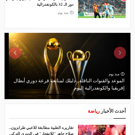
دور الـ 32 بالكونفدرالية
منذ يوم
منذ يوم
الموعد والقنوات الناقلة.. دليلك لمتابعة قرعة دوري أبطال
إفريقيا والكونفدرالية اليوم
أحدث الأخبار
رياضة
تقاريره الطبية مطابقة للاعبي طرابزون..
صلاح جاهز "للانفجار" في الدوري التركي