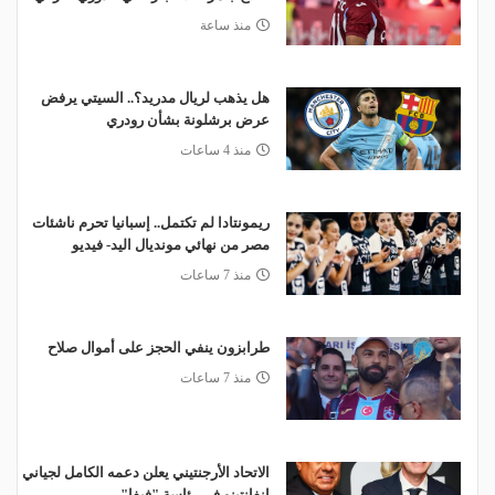
منذ ساعة
هل يذهب لريال مدريد؟.. السيتي يرفض
عرض برشلونة بشأن رودري
منذ 4 ساعات
ريمونتادا لم تكتمل.. إسبانيا تحرم ناشئات
مصر من نهائي مونديال اليد- فيديو
منذ 7 ساعات
طرابزون ينفي الحجز على أموال صلاح
منذ 7 ساعات
الاتحاد الأرجنتيني يعلن دعمه الكامل لجياني
إنفانتينو في رئاسة "فيفا"