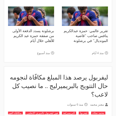
تقرير عالمي: حمزة عبدالكريم
برشلونة يسدد الدفعة الأولى
ينافس صاحب "قاضية
من صفقة حمزة عبد الكريم
المونديال" في برشلونة
للأهلي خلال أيام
منذ 4 أيام
منذ أسبوع
ليفربول يرصد هذا المبلغ مكافًاة لنجومه
حال التتويج بالبريميرليج .. ما نصيب كل
لاعب؟
معتز محمد
منذ 6 سنوات
محمد صلاح
ليفربول
البريميرليج
فوز ليفربول بالدوري الإنجليزي
مكافأة الفوز