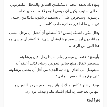
ومع ذلك يعتقد النجم الاسكتلندي السابق والمحلل التليفزيوني
الحالي ستيف نيكول أن ميسي لديه ولاء وحب كبير تجاه
برشلونة، وسيحرص على أن يستفيد برشلونة ماديًا من رحيله،
في حال ما اذا قرر مغادرة ملعب كامب نو.
وقال نيكول لشبكة إيسبن "لا أستطيع أن أتخيل أن يرحل ميسي
مجانًا، دون أن يستفيد برشلونة أي شيء، لا أعتقد أن ميسي هو
هذا النوع من الرجال.
وأوضح "أعتقد أن ميسي يعلم أنه إذا رحل، فإن برشلونة
سيضطر لانفاق مبلغ خيالي لتعويض رحيله، لذلك أعتقد أنه
سيتوصل الى اتفاق مع ناديه الجديد من أجل أن يحصل برشلونة
على نوع من التعويض المادي".
وودع برشلونة كأس ملك إسبانيا يوم الخميس من الدور ربع
النهائي بعد خسارته أمام أتليتك بيلباو بهدف دون رد.
إقرأ أيضًا