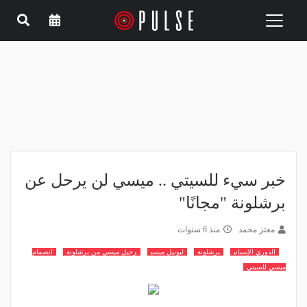
Toggle
navigation
خبر سيء للسيتي .. ميسي لن يرحل عن
برشلونة "مجانًا"
معتز محمد
منذ 6 سنوات
الدوري الإسباني
برشلونة
ليونيل ميسي
رحيل ميسي من برشلونة
انضمام
ميسي للسيتي