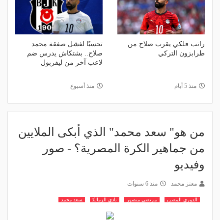
راتب فلكي يقرب صلاح من
تحسبًا لفشل صفقة محمد
طرابزون التركي
صلاح.. بشتكاش يدرس ضم
لاعب آخر من ليفربول
منذ 5 أيام
منذ أسبوع
من هو" سعد محمد" الذي أبكى الملايين
من جماهير الكرة المصرية؟ - صور
وفيديو
معتز محمد
منذ 6 سنوات
الدوري المصري
مرتضى منصور
نادي الزمالك
سعد محمد