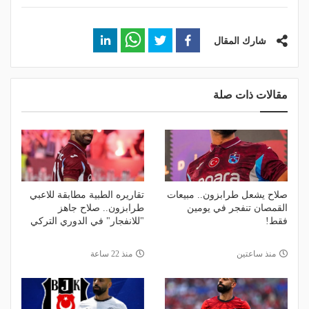
شارك المقال
مقالات ذات صلة
صلاح يشعل طرابزون.. مبيعات
تقاريره الطبية مطابقة للاعبي
القمصان تنفجر في يومين
طرابزون.. صلاح جاهز
فقط!
"للانفجار" في الدوري التركي
منذ ساعتين
منذ 22 ساعة