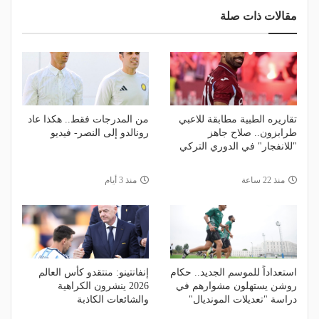
مقالات ذات صلة
تقاريره الطبية مطابقة للاعبي
من المدرجات فقط.. هكذا عاد
طرابزون.. صلاح جاهز
رونالدو إلى النصر- فيديو
"للانفجار" في الدوري التركي
منذ 22 ساعة
منذ 3 أيام
استعداداً للموسم الجديد.. حكام
إنفانتينو: منتقدو كأس العالم
روشن يستهلون مشوارهم في
2026 ينشرون الكراهية
دراسة "تعديلات المونديال"
والشائعات الكاذبة