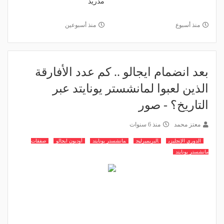
مدريد
منذ أسبوع
منذ أسبوعين
بعد انضمام ايجالو .. كم عدد الأفارقة
الذين لعبوا لمانشستر يونايتد عبر
التاريخ؟ - صور
معتز محمد
منذ 6 سنوات
الدوري الإنجليزي
البريميرليج
مانشستر يونايتد
أوديون ايجالو
صفقات
مانشستر يونايتد