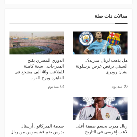
مقالات ذات صلة
هل يذهب لريال مدريد؟..
الدوري المصري يفتح
السيتي يرفض عرض برشلونة
المدرجات.. سعة كاملة
بشأن رودري
للملاعب و40 ألف مشجع في
القاهرة وبرج العرب
منذ يوم
منذ يوم
ريال مدريد يحسم صفقة أغلى
صدمة الميركاتو.. أرسنال
لاعب إفريقي في التاريخ
يدرس ضم فينيسيوس من ريال