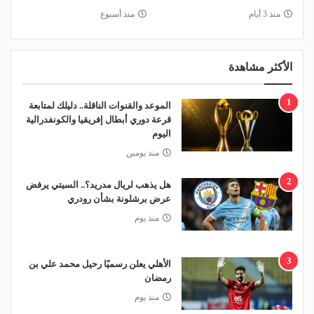
منذ 3 أيام
منذ أسبوع
الأكثر مشاهدة
1
الموعد والقنوات الناقلة.. دليلك لمتابعة
قرعة دوري أبطال إفريقيا والكونفدرالية
اليوم
منذ يومين
2
هل يذهب لريال مدريد؟.. السيتي يرفض
عرض برشلونة بشأن رودري
منذ يوم
3
الأهلي يعلن رسميًا رحيل محمد علي بن
رمضان
منذ يوم