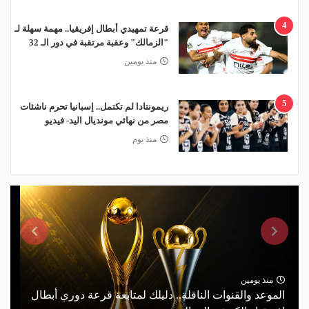
4
قرعة تمهيدي أبطال إفريقيا.. مهمة سهلة لـ
"الزمالك" وعقبة مرتقبة في دور الـ 32
منذ يومين
5
ريمونتادا لم تكتمل.. إسبانيا تحرم ناشئات
مصر من نهائي مونديال اليد- فيديو
منذ يوم
منذ يومين
الموعد والقنوات الناقلة.. دليلك لمتابعة قرعة دوري أبطال