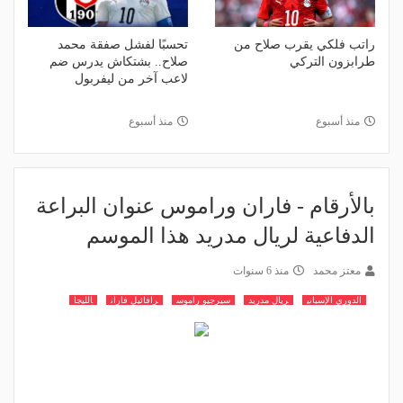
راتب فلكي يقرب صلاح من
تحسبًا لفشل صفقة محمد
طرابزون التركي
صلاح.. بشتكاش يدرس ضم
لاعب آخر من ليفربول
منذ أسبوع
منذ أسبوع
بالأرقام - فاران وراموس عنوان البراعة
الدفاعية لريال مدريد هذا الموسم
معتز محمد
منذ 6 سنوات
الدوري الإسباني
ريال مدريد
سيرجيو راموس
رافائيل فاران
الليجا